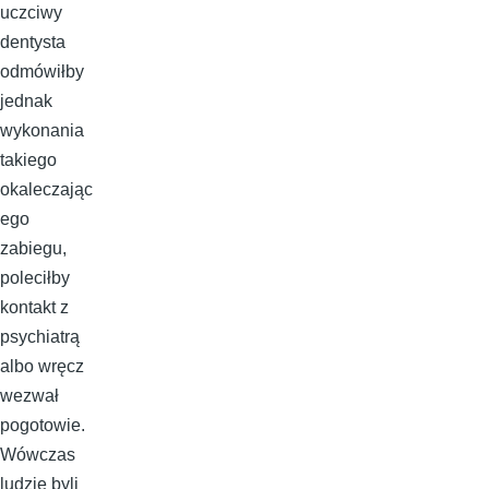
uczciwy
dentysta
odmówiłby
jednak
wykonania
takiego
okaleczając
ego
zabiegu,
poleciłby
kontakt z
psychiatrą
albo wręcz
wezwał
pogotowie.
Wówczas
ludzie byli