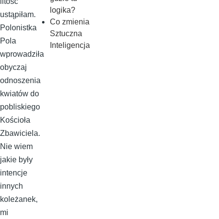
litość
logika?
ustąpiłam.
Co zmienia
Polonistka
Sztuczna
Pola
Inteligencja
wprowadziła
obyczaj
odnoszenia
kwiatów do
pobliskiego
Kościoła
Zbawiciela.
Nie wiem
jakie były
intencje
innych
koleżanek,
mi