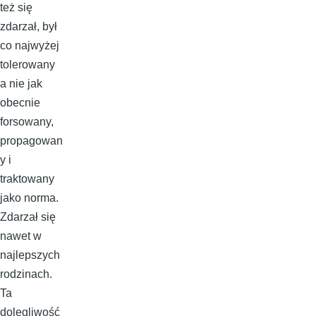
też się
zdarzał, był
co najwyżej
tolerowany
a nie jak
obecnie
forsowany,
propagowan
y i
traktowany
jako norma.
Zdarzał się
nawet w
najlepszych
rodzinach.
Ta
dolegliwość