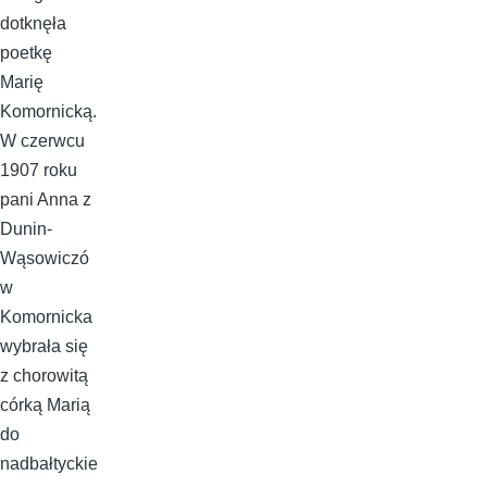
dotknęła
poetkę
Marię
Komornicką.
W czerwcu
1907 roku
pani Anna z
Dunin-
Wąsowiczó
w
Komornicka
wybrała się
z chorowitą
córką Marią
do
nadbałtyckie