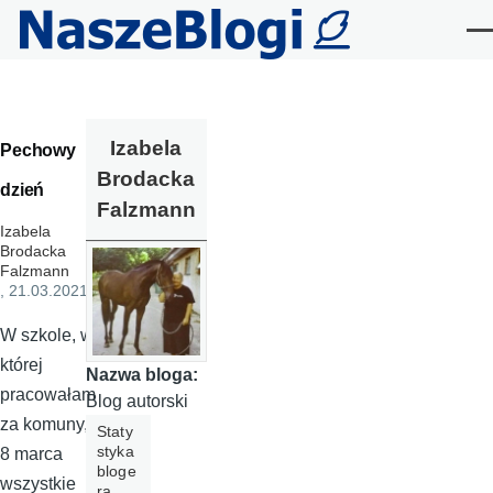
Przejdź do treści
Me
Izabela
Pechowy
Brodacka
dzień
Falzmann
Izabela
Brodacka
Falzmann
, 21.03.2021
W szkole, w
której
Nazwa bloga:
pracowałam
Blog autorski
za komuny,
Staty
styka
8 marca
bloge
wszystkie
ra