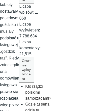
kobiety
Liczba
dostawały
wpisów:
1,
po jednym
068
Liczba
goździku i
wyświetleń:
musiały
7,788,684
podpisać u
Liczba
księgowej
komentarzy:
„goździk
21,515
raz”. Kiedy
Ostat
zniecierpliwi
nie
wpisy
ona
bloge
odmówiłam
ra
księgowa
Kto rządzi
prawie się
polskimi
samorządami?
rozpłakała,
Gdzie tu sens,
więc przez
gdzie tu