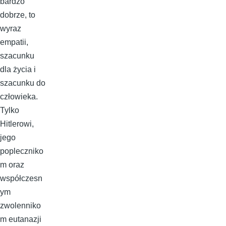
bardzo
dobrze, to
wyraz
empatii,
szacunku
dla życia i
szacunku do
człowieka.
Tylko
Hitlerowi,
jego
popleczniko
m oraz
współczesn
ym
zwolenniko
m eutanazji