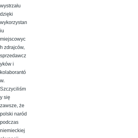
wystrzału
dzięki
wykorzystan
iu
miejscowyc
h zdrajców,
sprzedawcz
yków i
kolaborantó
w.
Szczyciliśm
y się
zawsze, że
polski naród
podczas
niemieckiej