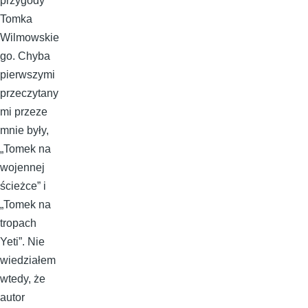
przygody
Tomka
Wilmowskie
go. Chyba
pierwszymi
przeczytany
mi przeze
mnie były,
„Tomek na
wojennej
ścieżce” i
„Tomek na
tropach
Yeti”. Nie
wiedziałem
wtedy, że
autor