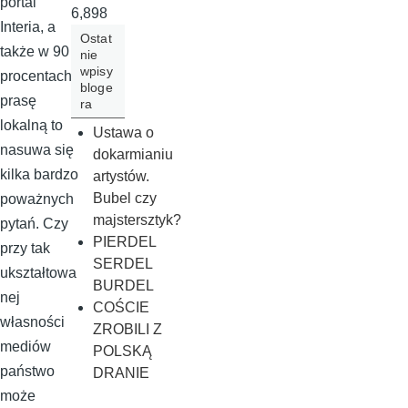
portal
6,898
Interia, a
Ostat
także w 90
nie
wpisy
procentach
bloge
prasę
ra
lokalną to
Ustawa o
nasuwa się
dokarmianiu
kilka bardzo
artystów.
Bubel czy
poważnych
majstersztyk?
pytań. Czy
PIERDEL
przy tak
SERDEL
ukształtowa
BURDEL
nej
COŚCIE
własności
ZROBILI Z
mediów
POLSKĄ
państwo
DRANIE
może