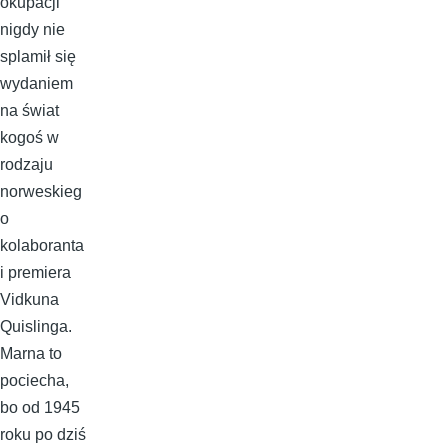
okupacji
nigdy nie
splamił się
wydaniem
na świat
kogoś w
rodzaju
norweskieg
o
kolaboranta
i premiera
Vidkuna
Quislinga.
Marna to
pociecha,
bo od 1945
roku po dziś