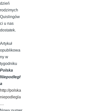
dzień
rodzimych
Quislingów
ci u nas
dostatek.
Artykuł
opublikowa
ny w
tygodniku
Polska
Niepodległ
a
http://polska
niepodlegla
…
Nowy numer