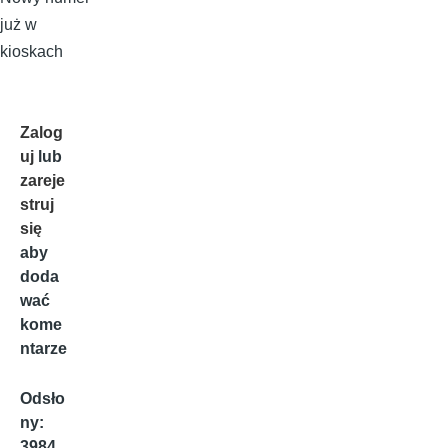
już w
kioskach
Zalog
uj
lub
zareje
struj
się
aby
doda
wać
kome
ntarze
Odsło
ny:
3984