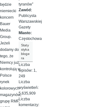
tyranów”
będzie
Zawód:
niemiecki
Publicysta
koncern
Warszawskiej
Bauer
Gazety
Media
Miasto:
Group.
Częstochowa
Jeżeli
Staty
styka
dodamy do
bloge
tego, że
ra
Niemcy już
Liczba
kontrolują w
wpisów:
1,
Polsce
249
Liczba
rynek
wyświetleń:
kolorowych
5,635,909
magazynów,
Liczba
grupę RMF,
komentarzy: