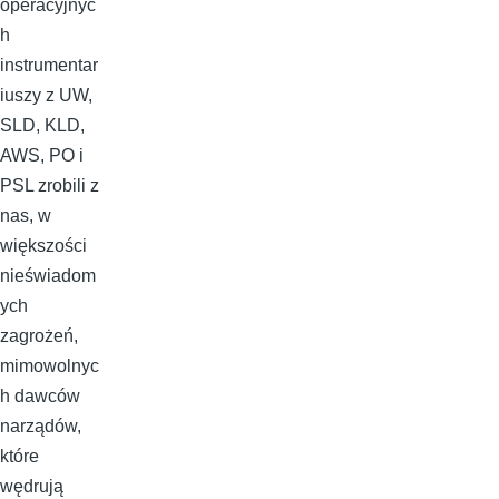
operacyjnyc
h
instrumentar
iuszy z UW,
SLD, KLD,
AWS, PO i
PSL zrobili z
nas, w
większości
nieświadom
ych
zagrożeń,
mimowolnyc
h dawców
narządów,
które
wędrują