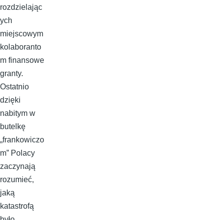
rozdzielając
ych
miejscowym
kolaboranto
m finansowe
granty.
Ostatnio
dzięki
nabitym w
butelkę
„frankowiczo
m” Polacy
zaczynają
rozumieć,
jaką
katastrofą
było