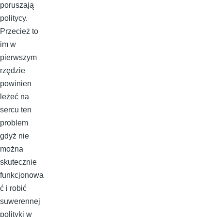
poruszają
politycy.
Przecież to
im w
pierwszym
rzędzie
powinien
leżeć na
sercu ten
problem
gdyż nie
można
skutecznie
funkcjonowa
ć i robić
suwerennej
polityki w