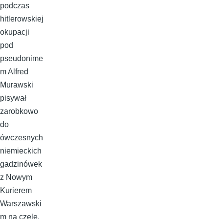
podczas
hitlerowskiej
okupacji
pod
pseudonime
m Alfred
Murawski
pisywał
zarobkowo
do
ówczesnych
niemieckich
gadzinówek
z Nowym
Kurierem
Warszawski
m na czele.