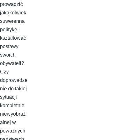
prowadzić
jakąkolwiek
suwerenną
politykę i
kształtować
postawy
swoich
obywateli?
Czy
doprowadze
nie do takiej
sytuacji
kompletnie
niewyobraż
alnej w
poważnych
państwach