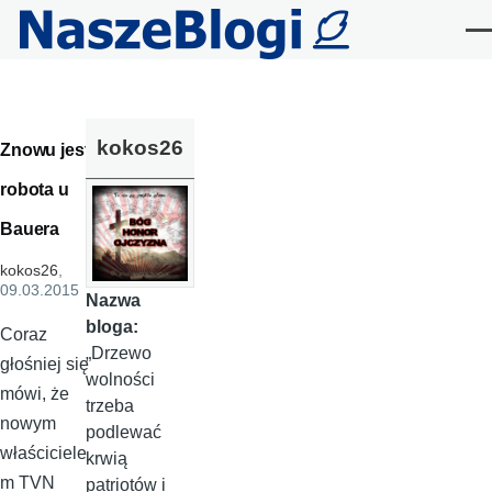
Przejdź do treści
Me
kokos26
Znowu jest
robota u
Bauera
kokos26
,
09.03.2015
Nazwa
bloga:
Coraz
„Drzewo
głośniej się
wolności
mówi, że
trzeba
nowym
podlewać
właściciele
krwią
m TVN
patriotów i