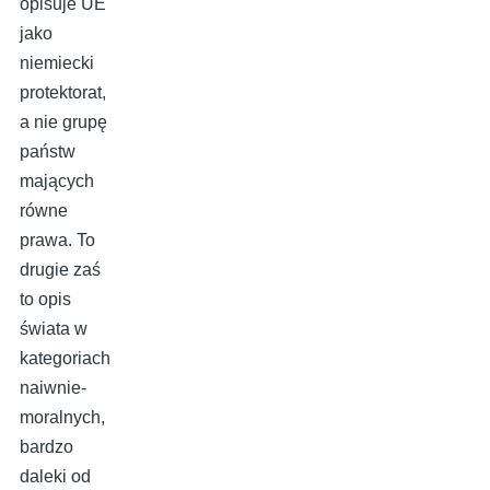
opisuje UE
jako
niemiecki
protektorat,
a nie grupę
państw
mających
równe
prawa. To
drugie zaś
to opis
świata w
kategoriach
naiwnie-
moralnych,
bardzo
daleki od