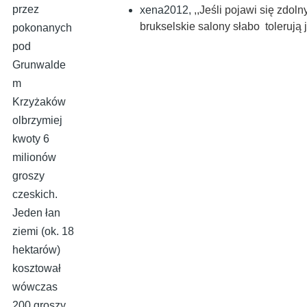
przez
xena2012
,
,,Jeśli pojawi się zdoln
brukselskie salony słabo tolerują
pokonanych
pod
Grunwalde
m
Krzyżaków
olbrzymiej
kwoty 6
milionów
groszy
czeskich.
Jeden łan
ziemi (ok. 18
hektarów)
kosztował
wówczas
200 groszy.