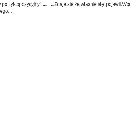
y polityk opozycyjny''...........Zdaje się że własnię się pojawił
 jego…