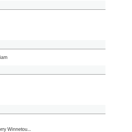
wiam
rry Winnetou...