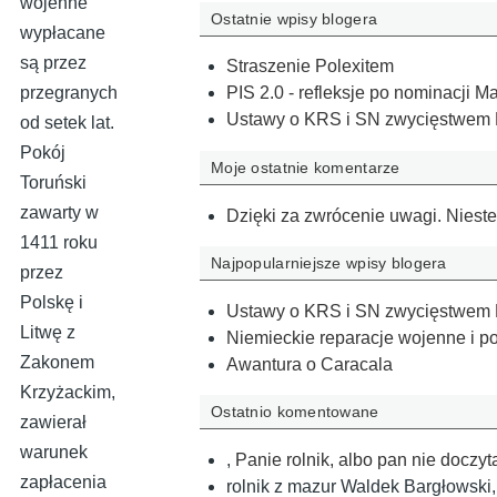
wojenne
Ostatnie wpisy blogera
wypłacane
są przez
Straszenie Polexitem
przegranych
PIS 2.0 - refleksje po nominacji 
Ustawy o KRS i SN zwycięstwem 
od setek lat.
Pokój
Moje ostatnie komentarze
Toruński
zawarty w
Dzięki za zwrócenie uwagi. Nieste
1411 roku
Najpopularniejsze wpisy blogera
przez
Polskę i
Ustawy o KRS i SN zwycięstwem 
Litwę z
Niemieckie reparacje wojenne i pol
Zakonem
Awantura o Caracala
Krzyżackim,
Ostatnio komentowane
zawierał
warunek
,
Panie rolnik, albo pan nie doczy
zapłacenia
rolnik z mazur Waldek Bargłowski