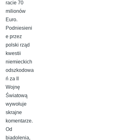
racie 70
milionów
Euro.
Podniesieni
e przez
polski rząd
kwestii
niemieckich
odszkodowa
ń za II
Wojnę
Światową
wywołuje
skrajne
komentarze.
Od
biadolenia,