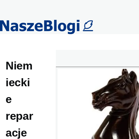
Przejdź do treści
Niem
iecki
e
repar
acje