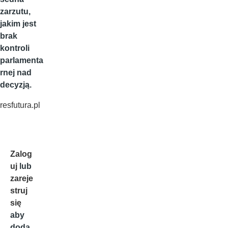
zarzutu,
jakim jest
brak
kontroli
parlamenta
rnej nad
decyzją.
resfutura.pl
Zalog
uj
lub
zareje
struj
się
aby
doda