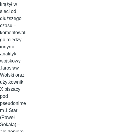
krążył w
sieci od
dłuższego
czasu –
komentowali
go między
innymi
analityk
wojskowy
Jarosław
Wolski oraz
użytkownik
X piszący
pod
pseudonime
m 1 Star
(Paweł
Sokala) –
ale dopiero