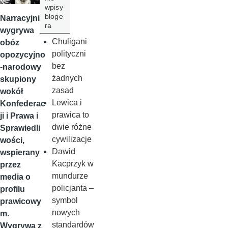
wpisy
bloge
Narracyjnie
ra
wygrywa
Chuligani
obóz
polityczni
opozycyjno
bez
-narodowy
żadnych
skupiony
zasad
wokół
Lewica i
Konfederac
prawica to
ji i Prawa i
dwie różne
Sprawiedli
cywilizacje
wości,
Dawid
wspierany
Kacprzyk w
przez
mundurze
media o
policjanta –
profilu
symbol
prawicowy
nowych
m.
standardów
Wygrywa z