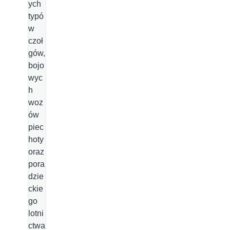
ych
typó
w
czoł
gów,
bojo
wyc
h
woz
ów
piec
hoty
oraz
pora
dzie
ckie
go
lotni
ctwa