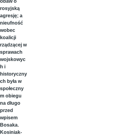
obaw o
rosyjską
agresję; a
nieufność
wobec
koalicji
rządzącej w
sprawach
wojskowyc
h i
historyczny
ch była w
społeczny
m obiegu
na długo
przed
wpisem
Bosaka.
Kosiniak-