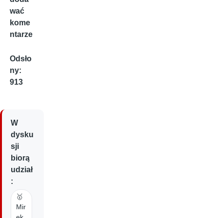
wać
kome
ntarze
Odsło
ny:
913
W
dysku
sji
biorą
udział
:
🥇
Mir
ek