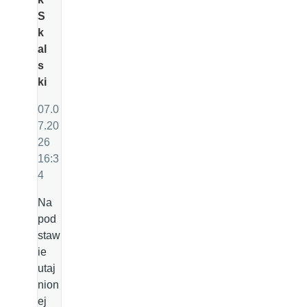
S
k
al
s
ki
07.0
7.20
26
16:3
4
Na
pod
staw
ie
utaj
nion
ej