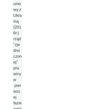
umo
wy z
Ukra
iną
(201
6r.)
rząd
"zje
dno
czon
ej"
pra
wicy
w
pier
wsz
ej
fazie
wojn