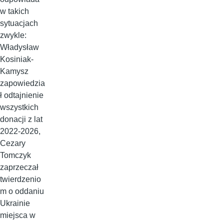
w takich
sytuacjach
zwykle:
Władysław
Kosiniak-
Kamysz
zapowiedzia
ł odtajnienie
wszystkich
donacji z lat
2022-2026,
Cezary
Tomczyk
zaprzeczał
twierdzenio
m o oddaniu
Ukrainie
miejsca w