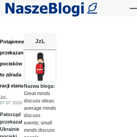
Przejdź do treści
Me
JzL
Potajemne
przekazanie
pocisków
to zdrada
racji stanu
Nazwa bloga:
Great minds
JzL
,
discuss ideas;
07.07.2026
average minds
Patorząd
discuss
przekazał
events; small
Ukrainie
minds discuss
pociski.