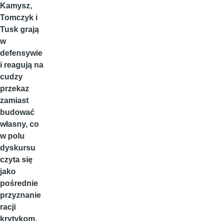
Kamysz,
Tomczyk i
Tusk grają
w
defensywie
i reagują na
cudzy
przekaz
zamiast
budować
własny, co
w polu
dyskursu
czyta się
jako
pośrednie
przyznanie
racji
krytykom.