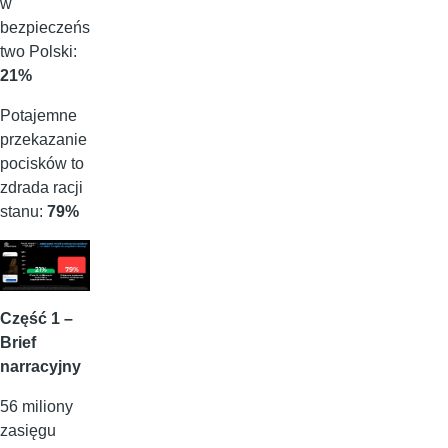
w
bezpieczeńs
two Polski:
21%
Potajemne
przekazanie
pocisków to
zdrada racji
stanu:
79%
Część 1 –
Brief
narracyjny
56 miliony
zasięgu