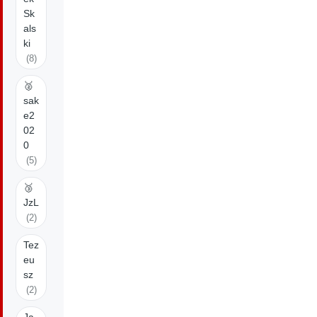
Sk
als
ki
(8)
🥈
sak
e2
02
0
(5)
🥉
JzL
(2)
Tez
eu
sz
(2)