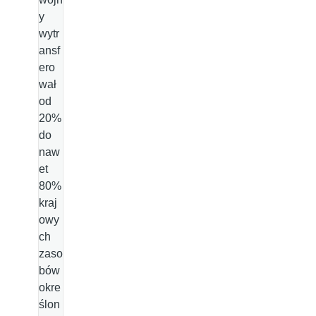
y
wytr
ansf
ero
wał
od
20%
do
naw
et
80%
kraj
owy
ch
zaso
bów
okre
ślon