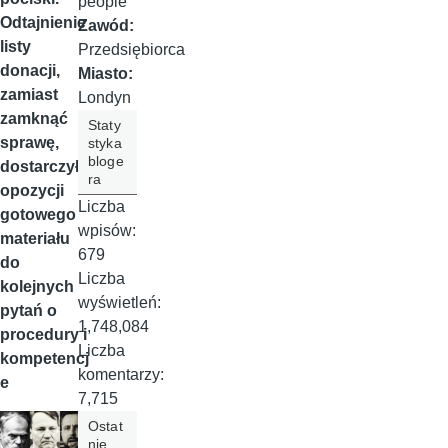
people
Odtajnienie
Zawód:
listy
Przedsiębiorca
donacji,
Miasto:
zamiast
Londyn
zamknąć
Staty
sprawę,
styka
bloge
dostarczyło
ra
opozycji
Liczba
gotowego
wpisów:
materiału
679
do
Liczba
kolejnych
wyświetleń:
pytań o
1,748,084
procedury i
Liczba
kompetencj
komentarzy:
e
7,715
Ostat
nie