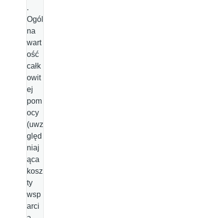
.
Ogól
na
wart
ość
całk
owit
ej
pom
ocy
(uwz
ględ
niaj
ąca
kosz
ty
wsp
arci
a