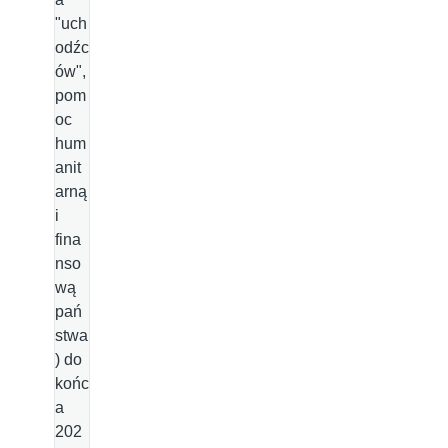
"uch
odźc
ów",
pom
oc
hum
anit
arną
i
fina
nso
wą
pań
stwa
) do
końc
a
202