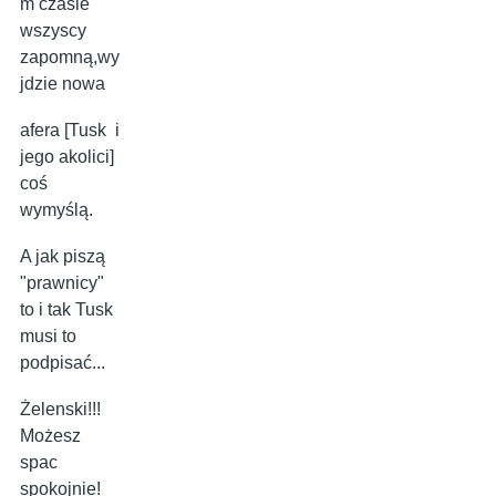
m czasie
wszyscy
zapomną,wy
jdzie nowa
afera [Tusk i
jego akolici]
coś
wymyślą.
A jak piszą
"prawnicy"
to i tak Tusk
musi to
podpisać...
Żelenski!!!
Możesz
spac
spokojnie!