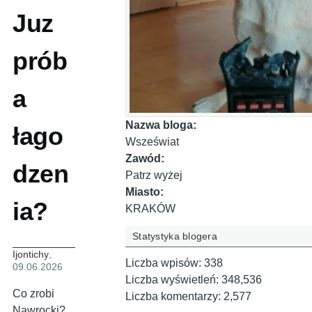
Juz
prób
a
Nazwa bloga:
łago
Wszeświat
Zawód:
dzen
Patrz wyżej
Miasto:
ia?
KRAKÓW
Statystyka blogera
Ijontichy
,
Liczba wpisów:
338
09.06.2026
Liczba wyświetleń:
348,536
Co zrobi
Liczba komentarzy:
2,577
Nawrocki?