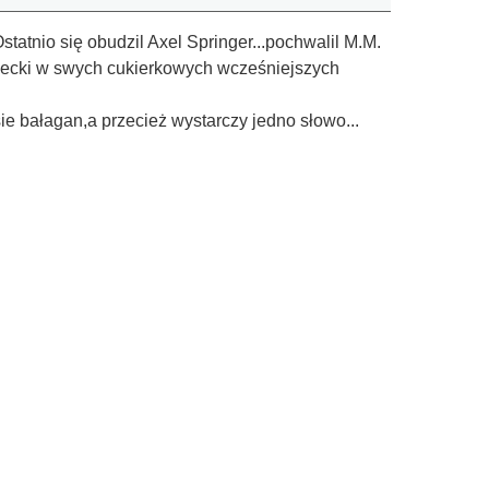
tnio się obudzil Axel Springer...pochwalil M.M.
awiecki w swych cukierkowych wcześniejszych
e bałagan,a przecież wystarczy jedno słowo...