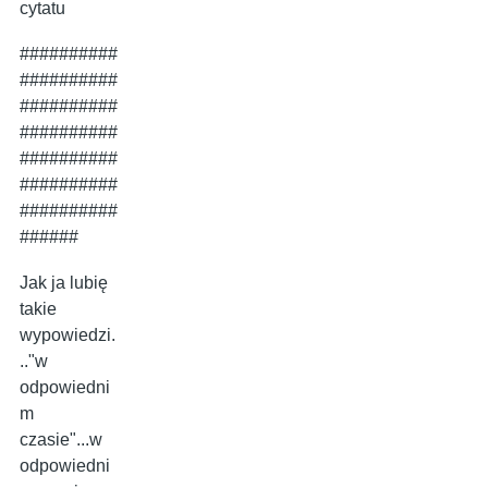
cytatu
##########
##########
##########
##########
##########
##########
##########
######
Jak ja lubię
takie
wypowiedzi.
.."w
odpowiedni
m
czasie"...w
odpowiedni