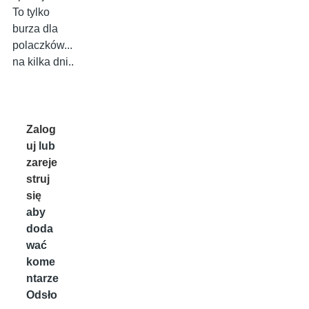
To tylko
burza dla
polaczków...
na kilka dni..
Zalog
uj
lub
zareje
struj
się
aby
doda
wać
kome
ntarze
Odsło