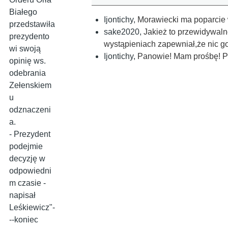
Białego
Ijontichy
,
Morawiecki ma poparcie 
przedstawiła
sake2020
,
Jakież to przewidywaln
prezydento
wystąpieniach zapewniał,że nic go
wi swoją
Ijontichy
,
Panowie! Mam prośbę! Pro
opinię ws.
odebrania
Zełenskiem
u
odznaczeni
a.
- Prezydent
podejmie
decyzję w
odpowiedni
m czasie -
napisał
Leśkiewicz"-
--koniec