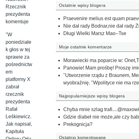
Ostatnie wpisy blogera
Rzecznik
prezydenta
Praevenire melius est quam praeven
komentuje
Nie dał rady Bodnar,nie dał rady Ż
Długi Wielki Marsz Mao--Tse
"W
poniedziałe
Moje ostatnie komentarze
k głos w tej
sprawie za
Morawiecki ma poparcie w: Onet,T
pośrednictw
Panowie! Mam prośbę! Proszę imie
em
"Utworzenie rządu z Braunem, Me
platformy X
wyobraźnię. "Wpolityce nie ma r
zabrał
rzecznik
Najpopularniejsze wpisy blogera
prezydenta
Rafał
Chyba mnie szlag trafi....@maxow
Leśkiewicz.
Gdzie diabeł nie może,ale czy ba
Jak napisał,
Prekognicja?
Kapituła
Ostatnio komentowane
Orderu Orła