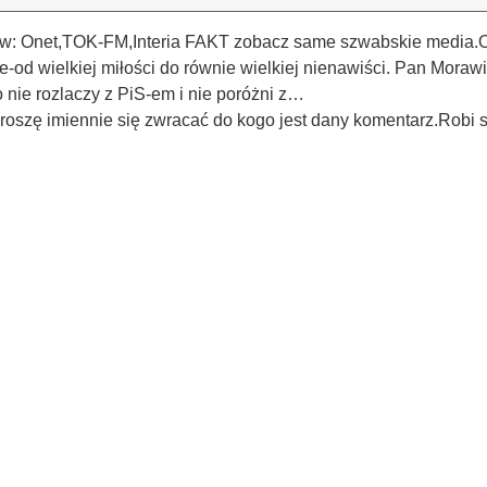
w: Onet,TOK-FM,Interia FAKT zobacz same szwabskie media.Osta
e-od wielkiej miłości do równie wielkiej nienawiści. Pan Mor
 nie rozlaczy z PiS-em i nie poróżni z…
szę imiennie się zwracać do kogo jest dany komentarz.Robi si