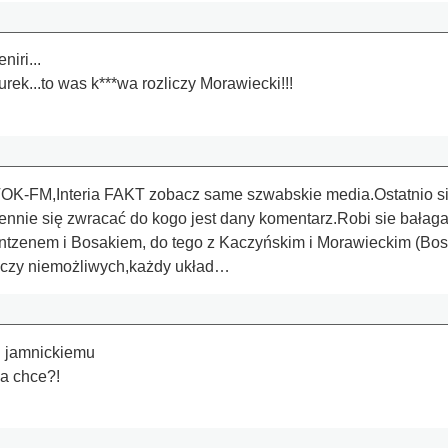
iri...
urek...to was k***wa rozliczy Morawiecki!!!
OK-FM,Interia FAKT zobacz same szwabskie media.Ostatnio się 
nnie się zwracać do kogo jest dany komentarz.Robi sie bałagan
ntzenem i Bosakiem, do tego z Kaczyńskim i Morawieckim (Bos
zeczy niemożliwych,każdy układ…
i jamnickiemu
ba chce?!