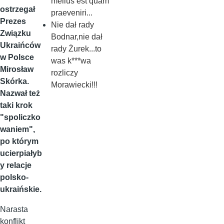
melius est quam
ostrzegał
praeveniri...
Prezes
Nie dał rady
Związku
Bodnar,nie dał
Ukraińców
rady Żurek...to
w Polsce
was k***wa
Mirosław
rozliczy
Skórka.
Morawiecki!!!
Nazwał też
taki krok
"spoliczko
waniem",
po którym
ucierpiałyb
y relacje
polsko-
ukraińskie.
Narasta
konflikt