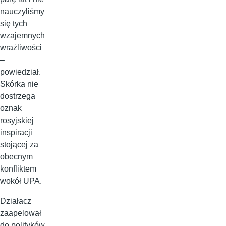
nauczyliśmy
się tych
wzajemnych
wrażliwości
–
powiedział.
Skórka nie
dostrzega
oznak
rosyjskiej
inspiracji
stojącej za
obecnym
konfliktem
wokół UPA.
Działacz
zaapelował
do polityków