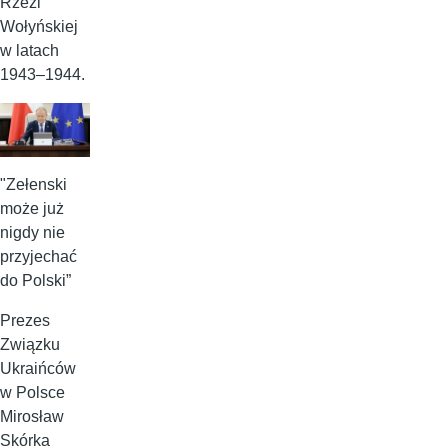
Rzezi
Wołyńskiej
w latach
1943–1944.
"Zełenski
może już
nigdy nie
przyjechać
do Polski”
Prezes
Związku
Ukraińców
w Polsce
Mirosław
Skórka