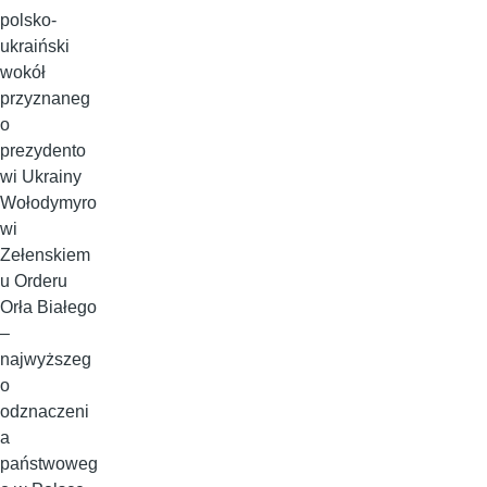
polsko-
ukraiński
wokół
przyznaneg
o
prezydento
wi Ukrainy
Wołodymyro
wi
Zełenskiem
u Orderu
Orła Białego
–
najwyższeg
o
odznaczeni
a
państwoweg