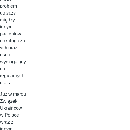
problem
dotyczy
między
innymi
pacjentów
onkologiczn
ych oraz
osób
wymagający
ch
regularnych
dializ.
Już w marcu
Związek
Ukraińców
w Polsce
wraz z
innymi