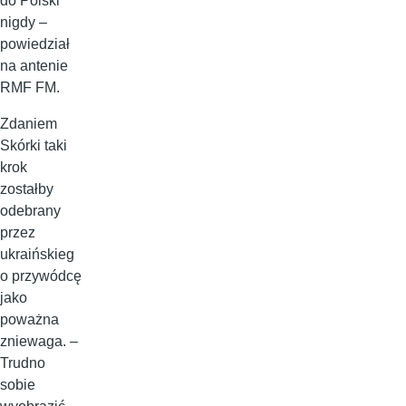
do Polski
nigdy –
powiedział
na antenie
RMF FM.
Zdaniem
Skórki taki
krok
zostałby
odebrany
przez
ukraińskieg
o przywódcę
jako
poważna
zniewaga. –
Trudno
sobie