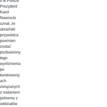
o w Polsce.
Prezydent
Karol
Nawrocki
uznał, że
ukraiński
przywódca
powinien
zostać
pozbawiony
tego
wyróżnienia
po
kontrowersj
ach
związanych
z nadaniem
jednemu z
oddziałów