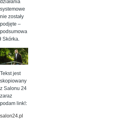
działania
systemowe
nie zostały
podjęte –
podsumowa
ł Skórka.
Tekst jest
skopiowany
z Salonu 24
zaraz
podam link!:
salon24.pl