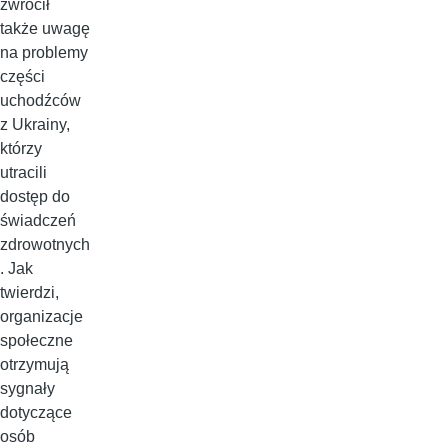
zwrócił
także uwagę
na problemy
części
uchodźców
z Ukrainy,
którzy
utracili
dostęp do
świadczeń
zdrowotnych
. Jak
twierdzi,
organizacje
społeczne
otrzymują
sygnały
dotyczące
osób