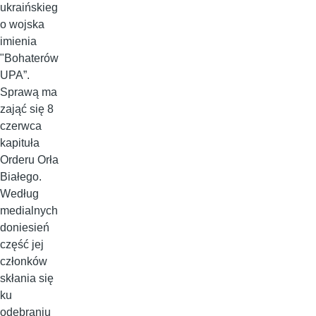
ukraińskieg
o wojska
imienia
"Bohaterów
UPA”.
Sprawą ma
zająć się 8
czerwca
kapituła
Orderu Orła
Białego.
Według
medialnych
doniesień
część jej
członków
skłania się
ku
odebraniu