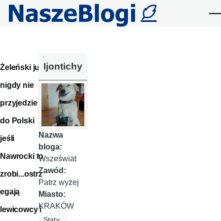
Przejdź do treści
Me
Ijontichy
Żeleński już
nigdy nie
przyjedzie
do Polski
Nazwa
jeśli
bloga:
Nawrocki to
Wszeświat
Zawód:
zrobi...ostrz
Patrz wyżej
egają
Miasto:
KRAKÓW
lewicowcy i
Staty