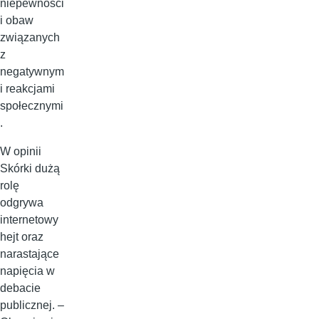
niepewności
i obaw
związanych
z
negatywnym
i reakcjami
społecznymi
.
W opinii
Skórki dużą
rolę
odgrywa
internetowy
hejt oraz
narastające
napięcia w
debacie
publicznej. –