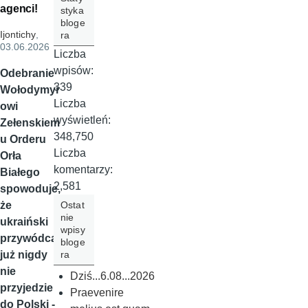
agenci!
styka
bloge
Ijontichy
,
ra
03.06.2026
Liczba
wpisów:
Odebranie
339
Wołodymyr
Liczba
owi
wyświetleń:
Zełenskiem
348,750
u Orderu
Liczba
Orła
komentarzy:
Białego
2,581
spowoduje,
Ostat
że
nie
ukraiński
wpisy
przywódca
bloge
ra
już nigdy
nie
Dziś...6.08...2026
przyjedzie
Praevenire
do Polski -