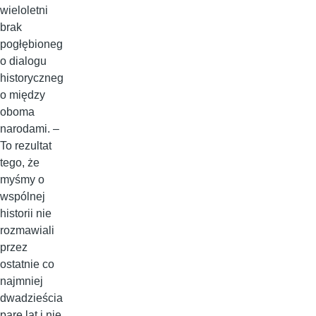
wieloletni
brak
pogłębioneg
o dialogu
historyczneg
o między
oboma
narodami. –
To rezultat
tego, że
myśmy o
wspólnej
historii nie
rozmawiali
przez
ostatnie co
najmniej
dwadzieścia
parę lat i nie