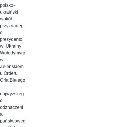
polsko-
ukraiński
wokół
przyznaneg
o
prezydento
wi Ukrainy
Wołodymyro
wi
Zełenskiem
u Orderu
Orła Białego
–
najwyższeg
o
odznaczeni
a
państwoweg