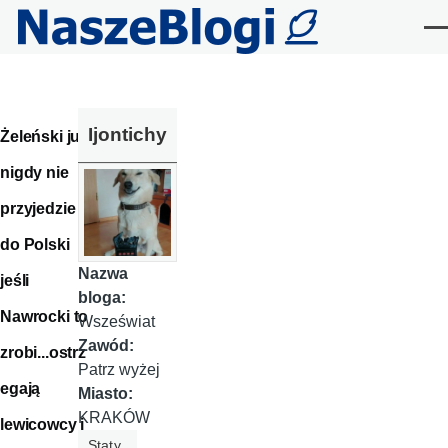
Przejdź do treści
Me
Ijontichy
Żeleński już
nigdy nie
przyjedzie
do Polski
Nazwa
jeśli
bloga:
Nawrocki to
Wszeświat
Zawód:
zrobi...ostrz
Patrz wyżej
egają
Miasto:
KRAKÓW
lewicowcy i
Staty