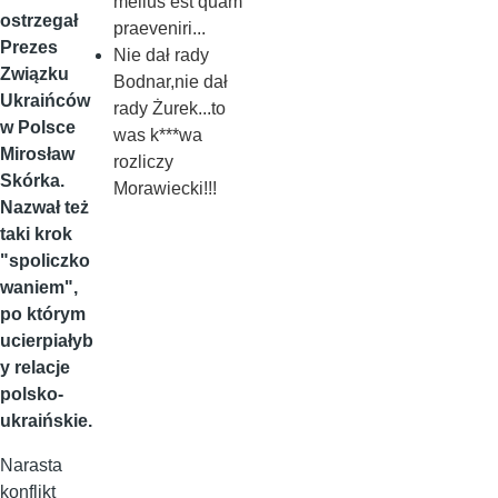
melius est quam
ostrzegał
praeveniri...
Prezes
Nie dał rady
Związku
Bodnar,nie dał
Ukraińców
rady Żurek...to
w Polsce
was k***wa
Mirosław
rozliczy
Skórka.
Morawiecki!!!
Nazwał też
taki krok
"spoliczko
waniem",
po którym
ucierpiałyb
y relacje
polsko-
ukraińskie.
Narasta
konflikt