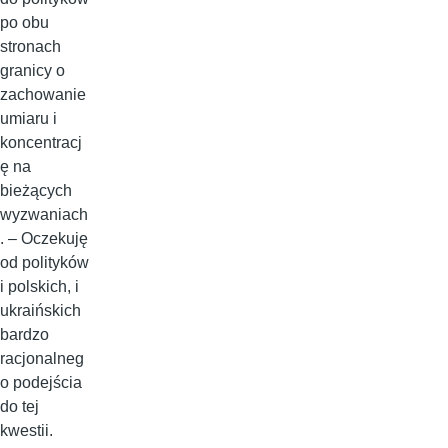
po obu
stronach
granicy o
zachowanie
umiaru i
koncentracj
ę na
bieżących
wyzwaniach
. – Oczekuję
od polityków
i polskich, i
ukraińskich
bardzo
racjonalneg
o podejścia
do tej
kwestii.