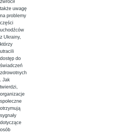
zwrócił
także uwagę
na problemy
części
uchodźców
z Ukrainy,
którzy
utracili
dostęp do
świadczeń
zdrowotnych
. Jak
twierdzi,
organizacje
społeczne
otrzymują
sygnały
dotyczące
osób