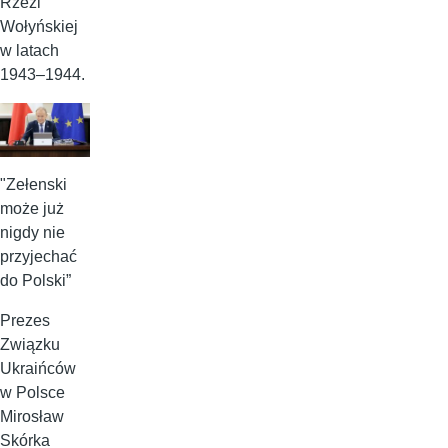
Rzezi
Wołyńskiej
w latach
1943–1944.
"Zełenski
może już
nigdy nie
przyjechać
do Polski”
Prezes
Związku
Ukraińców
w Polsce
Mirosław
Skórka