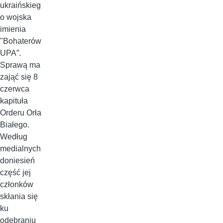
ukraińskieg
o wojska
imienia
"Bohaterów
UPA”.
Sprawą ma
zająć się 8
czerwca
kapituła
Orderu Orła
Białego.
Według
medialnych
doniesień
część jej
członków
skłania się
ku
odebraniu