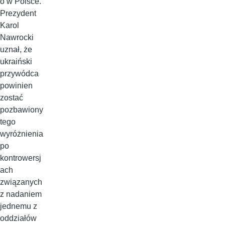
o w Polsce.
Prezydent
Karol
Nawrocki
uznał, że
ukraiński
przywódca
powinien
zostać
pozbawiony
tego
wyróżnienia
po
kontrowersj
ach
związanych
z nadaniem
jednemu z
oddziałów