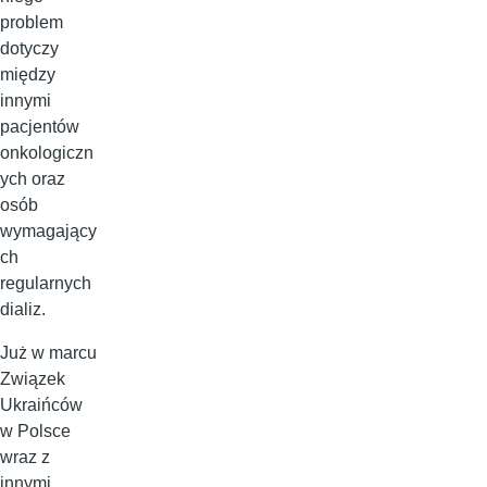
problem
dotyczy
między
innymi
pacjentów
onkologiczn
ych oraz
osób
wymagający
ch
regularnych
dializ.
Już w marcu
Związek
Ukraińców
w Polsce
wraz z
innymi