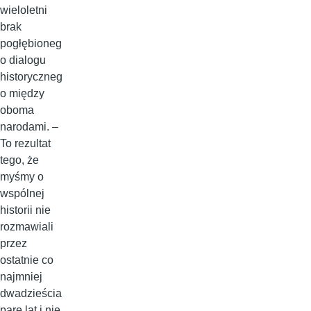
wieloletni
brak
pogłębioneg
o dialogu
historyczneg
o między
oboma
narodami. –
To rezultat
tego, że
myśmy o
wspólnej
historii nie
rozmawiali
przez
ostatnie co
najmniej
dwadzieścia
parę lat i nie