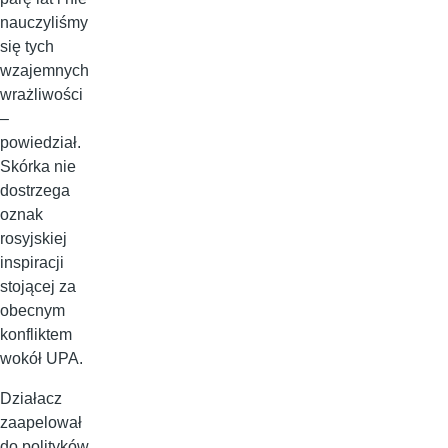
nauczyliśmy
się tych
wzajemnych
wrażliwości
–
powiedział.
Skórka nie
dostrzega
oznak
rosyjskiej
inspiracji
stojącej za
obecnym
konfliktem
wokół UPA.
Działacz
zaapelował
do polityków