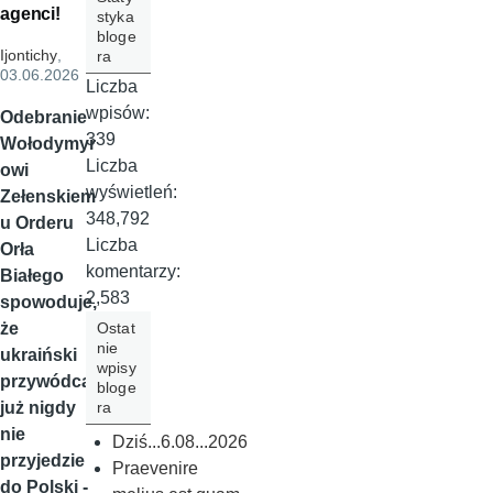
agenci!
styka
bloge
Ijontichy
,
ra
03.06.2026
Liczba
wpisów:
Odebranie
339
Wołodymyr
Liczba
owi
wyświetleń:
Zełenskiem
348,792
u Orderu
Liczba
Orła
komentarzy:
Białego
2,583
spowoduje,
Ostat
że
nie
ukraiński
wpisy
przywódca
bloge
ra
już nigdy
nie
Dziś...6.08...2026
przyjedzie
Praevenire
do Polski -