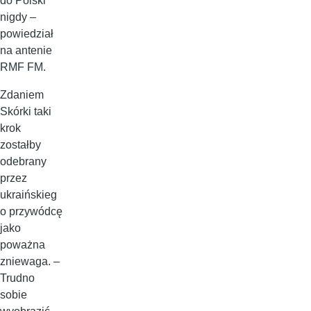
do Polski
nigdy –
powiedział
na antenie
RMF FM.
Zdaniem
Skórki taki
krok
zostałby
odebrany
przez
ukraińskieg
o przywódcę
jako
poważna
zniewaga. –
Trudno
sobie