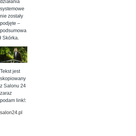
działania
systemowe
nie zostały
podjęte –
podsumowa
ł Skórka.
Tekst jest
skopiowany
z Salonu 24
zaraz
podam link!:
salon24.pl