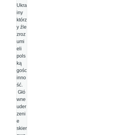
Ukra
iny
którz
y źle
zroz
umi
eli
pols
ką
gośc
inno
ść.
Głó
wne
uder
zeni
e
skier