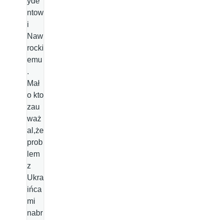
yde
ntow
i
Naw
rocki
emu
.
Mał
o kto
zau
waż
al,że
prob
lem
z
Ukra
ińca
mi
nabr