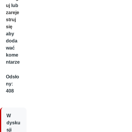
uj
lub
zareje
struj
się
aby
doda
wać
kome
ntarze
Odsło
ny:
408
W
dysku
sji