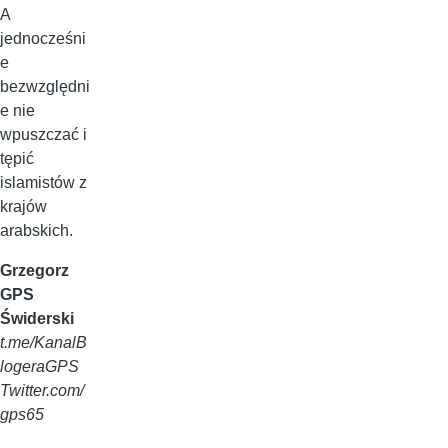
A
jednocześni
e
bezwzględni
e nie
wpuszczać i
tępić
islamistów z
krajów
arabskich.
Grzegorz
GPS
Świderski
t.me/KanalB
logeraGPS
Twitter.com/
gps65