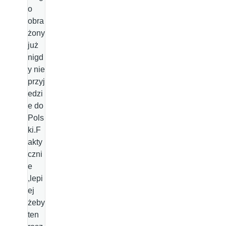
o
obra
żony
już
nigd
y nie
przyj
edzi
e do
Pols
ki.F
akty
czni
e
,lepi
ej
żeby
ten