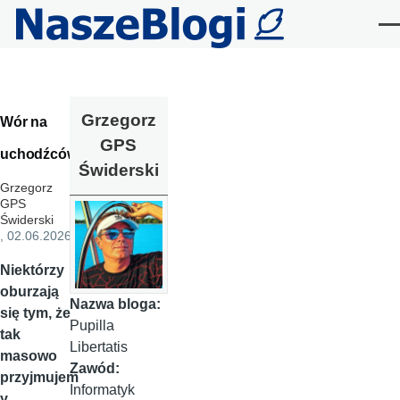
Przejdź do treści
Me
Grzegorz
Wór na
GPS
uchodźców
Świderski
Grzegorz
GPS
Świderski
, 02.06.2026
Niektórzy
oburzają
Nazwa bloga:
się tym, że
Pupilla
tak
Libertatis
masowo
Zawód:
przyjmujem
Informatyk
y