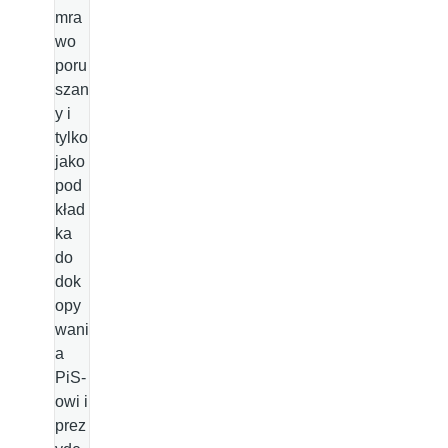
mra
wo
poru
szan
y i
tylko
jako
pod
kład
ka
do
dok
opy
wani
a
PiS-
owi i
prez