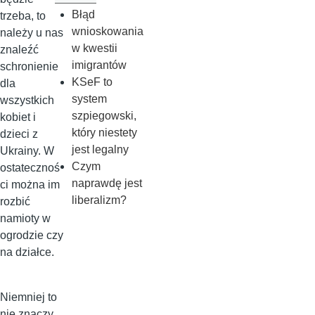
Błąd
trzeba, to
wnioskowania
należy u nas
w kwestii
znaleźć
imigrantów
schronienie
KSeF to
dla
system
wszystkich
szpiegowski,
kobiet i
który niestety
dzieci z
jest legalny
Ukrainy. W
Czym
ostatecznoś
naprawdę jest
ci można im
liberalizm?
rozbić
namioty w
ogrodzie czy
na działce.
Niemniej to
nie znaczy,