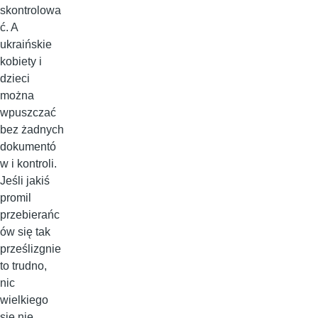
skontrolowa
ć. A
ukraińskie
kobiety i
dzieci
można
wpuszczać
bez żadnych
dokumentó
w i kontroli.
Jeśli jakiś
promil
przebierańc
ów się tak
prześlizgnie
to trudno,
nic
wielkiego
się nie