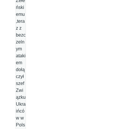
Żełe
ński
emu
,tera
z z
bezc
zeln
ym
ataki
em
dołą
czył
szef
Zwi
ązku
Ukra
ińcó
w w
Pols