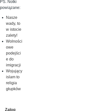
PS. Notki
powiązane:
Nasze
wady, to
w istocie
zalety!
Wolności
owe
podejści
e do
imigracji
Wojujący
islam to
religia
głupków
Zalog