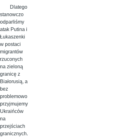
Dlatego
stanowczo
odparliśmy
atak Putina i
Łukaszenki
w postaci
migrantów
rzuconych
na zieloną
granicę z
Białorusią, a
bez
problemowo
przyjmujemy
Ukraińców
na
przejściach
granicznych.