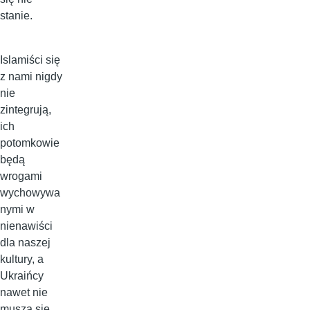
stanie.
Islamiści się
z nami nigdy
nie
zintegrują,
ich
potomkowie
będą
wrogami
wychowywa
nymi w
nienawiści
dla naszej
kultury, a
Ukraińcy
nawet nie
muszą się