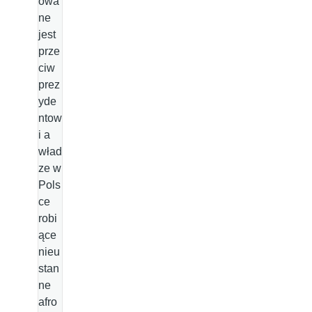
owa
ne
jest
prze
ciw
prez
yde
ntow
i a
wład
ze w
Pols
ce
robi
ące
nieu
stan
ne
afro