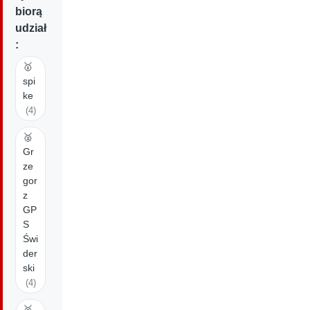
biorą
udział
:
🥇
spi
ke
(4)
🥈
Gr
ze
gor
z
GP
S
Świ
der
ski
(4)
🥉