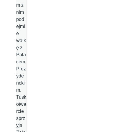
m z
nim
pod
ejmi
e
walk
ę z
Pała
cem
Prez
yde
ncki
m.
Tusk
otwa
rcie
sprz
yja