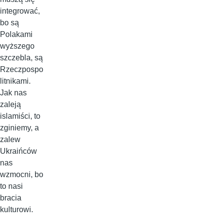
integrować,
bo są
Polakami
wyższego
szczebla, są
Rzeczpospo
litnikami.
Jak nas
zaleją
islamiści, to
zginiemy, a
zalew
Ukraińców
nas
wzmocni, bo
to nasi
bracia
kulturowi.