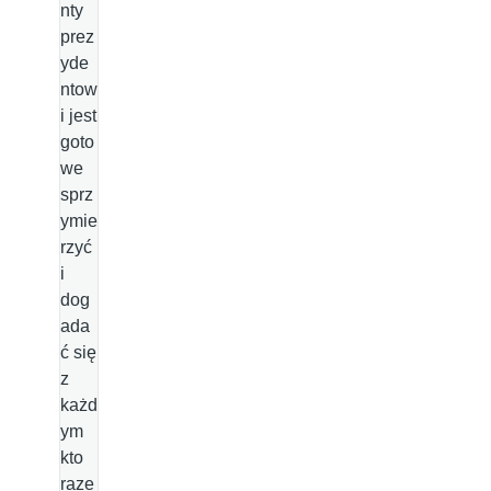
nty
prez
yde
ntow
i jest
goto
we
sprz
ymie
rzyć
i
dog
ada
ć się
z
każd
ym
kto
raze