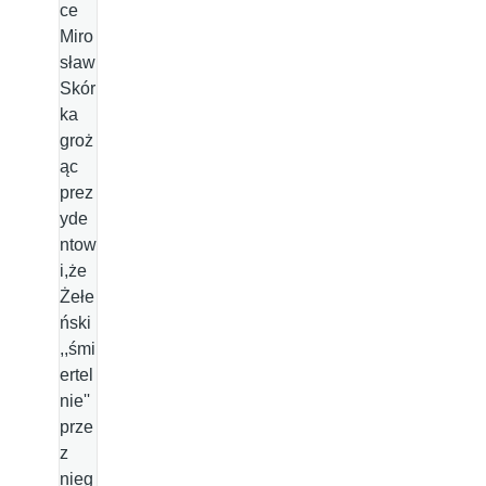
ce
Miro
sław
Skór
ka
groż
ąc
prez
yde
ntow
i,że
Żełe
ński
,,śmi
ertel
nie''
prze
z
nieg