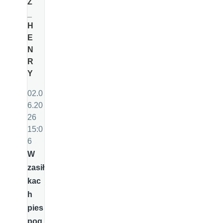
Z
_
H
E
N
R
Y
02.0
6.20
26
15:0
6
W
zasił
kac
h
pies
pog