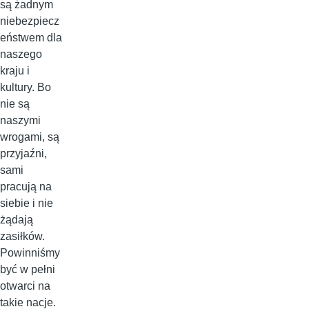
są żadnym
niebezpiecz
eństwem dla
naszego
kraju i
kultury. Bo
nie są
naszymi
wrogami, są
przyjaźni,
sami
pracują na
siebie i nie
żądają
zasiłków.
Powinniśmy
być w pełni
otwarci na
takie nacje.