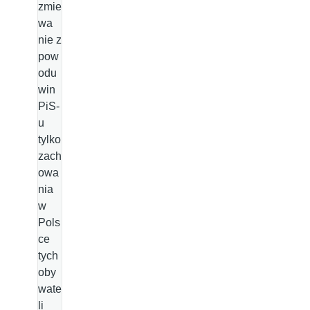
zmie
wa
nie z
pow
odu
win
PiS-
u
tylko
zach
owa
nia
w
Pols
ce
tych
oby
wate
li