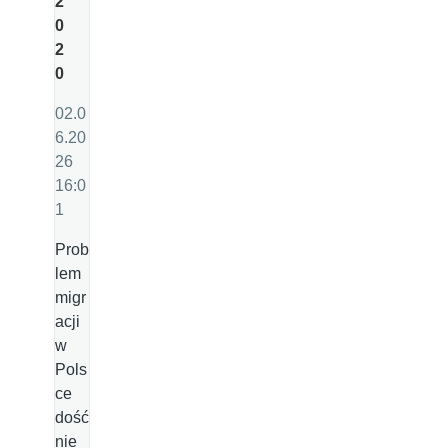
2
0
2
0
02.0
6.20
26
16:0
1
Prob
lem
migr
acji
w
Pols
ce
dość
nie