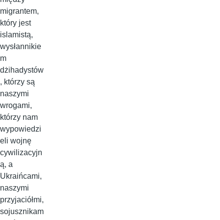
migrantem,
który jest
islamistą,
wysłannikie
m
dżihadystów
, którzy są
naszymi
wrogami,
którzy nam
wypowiedzi
eli wojnę
cywilizacyjn
ą, a
Ukraińcami,
naszymi
przyjaciółmi,
sojusznikam