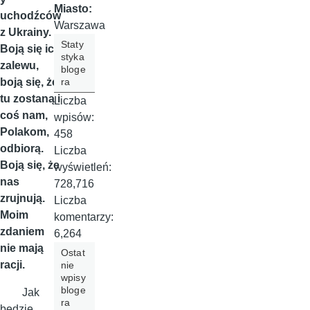
Miasto:
uchodźców
Warszawa
z Ukrainy.
Staty
Boją się ich
styka
zalewu,
bloge
ra
boją się, że
tu zostaną i
Liczba
coś nam,
wpisów:
Polakom,
458
odbiorą.
Liczba
Boją się, że
wyświetleń:
nas
728,716
zrujnują.
Liczba
Moim
komentarzy:
zdaniem
6,264
nie mają
Ostat
racji.
nie
wpisy
bloge
Jak
ra
będzie