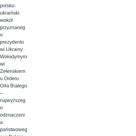
polsko-
ukraiński
wokół
przyznaneg
o
prezydento
wi Ukrainy
Wołodymyro
wi
Zełenskiem
u Orderu
Orła Białego
–
najwyższeg
o
odznaczeni
a
państwoweg