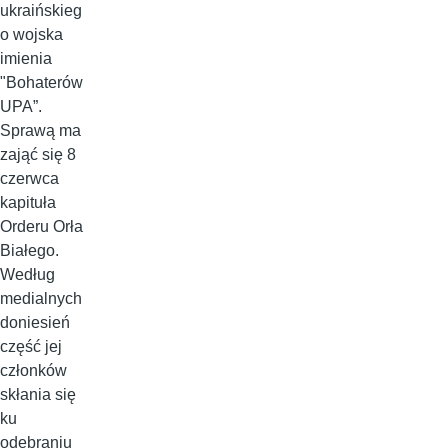
ukraińskieg
o wojska
imienia
"Bohaterów
UPA”.
Sprawą ma
zająć się 8
czerwca
kapituła
Orderu Orła
Białego.
Według
medialnych
doniesień
część jej
członków
skłania się
ku
odebraniu