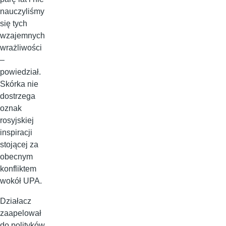
nauczyliśmy
się tych
wzajemnych
wrażliwości
–
powiedział.
Skórka nie
dostrzega
oznak
rosyjskiej
inspiracji
stojącej za
obecnym
konfliktem
wokół UPA.
Działacz
zaapelował
do polityków