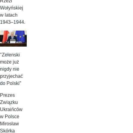
Rzezi
Wołyńskiej
w latach
1943–1944.
"Zełenski
może już
nigdy nie
przyjechać
do Polski”
Prezes
Związku
Ukraińców
w Polsce
Mirosław
Skórka