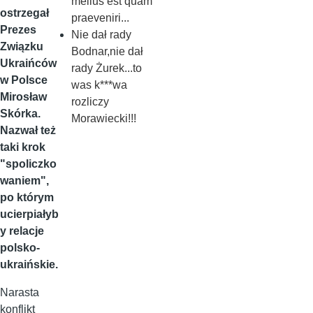
melius est quam
ostrzegał
praeveniri...
Prezes
Nie dał rady
Związku
Bodnar,nie dał
Ukraińców
rady Żurek...to
w Polsce
was k***wa
Mirosław
rozliczy
Skórka.
Morawiecki!!!
Nazwał też
taki krok
"spoliczko
waniem",
po którym
ucierpiałyb
y relacje
polsko-
ukraińskie.
Narasta
konflikt