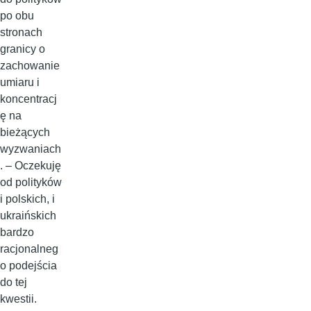
po obu
stronach
granicy o
zachowanie
umiaru i
koncentracj
ę na
bieżących
wyzwaniach
. – Oczekuję
od polityków
i polskich, i
ukraińskich
bardzo
racjonalneg
o podejścia
do tej
kwestii.