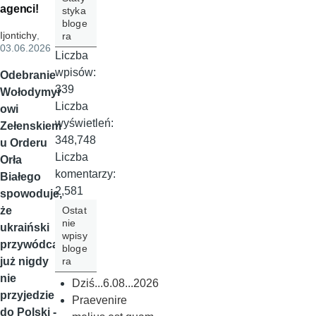
agenci!
styka
bloge
Ijontichy
,
ra
03.06.2026
Liczba
wpisów:
Odebranie
339
Wołodymyr
Liczba
owi
wyświetleń:
Zełenskiem
348,748
u Orderu
Liczba
Orła
komentarzy:
Białego
2,581
spowoduje,
Ostat
że
nie
ukraiński
wpisy
przywódca
bloge
ra
już nigdy
nie
Dziś...6.08...2026
przyjedzie
Praevenire
do Polski -