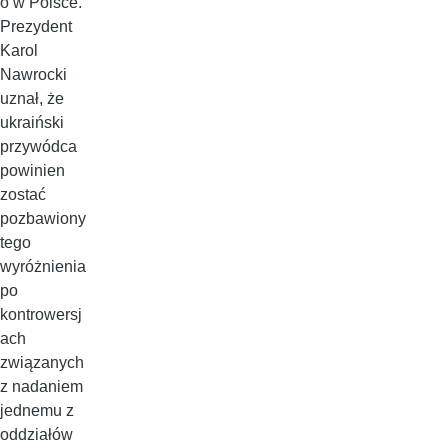
o w Polsce.
Prezydent
Karol
Nawrocki
uznał, że
ukraiński
przywódca
powinien
zostać
pozbawiony
tego
wyróżnienia
po
kontrowersj
ach
związanych
z nadaniem
jednemu z
oddziałów