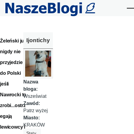
Przejdź do treści
Me
Ijontichy
Żeleński już
nigdy nie
przyjedzie
do Polski
Nazwa
jeśli
bloga:
Nawrocki to
Wszeświat
Zawód:
zrobi...ostrz
Patrz wyżej
egają
Miasto:
KRAKÓW
lewicowcy i
Staty