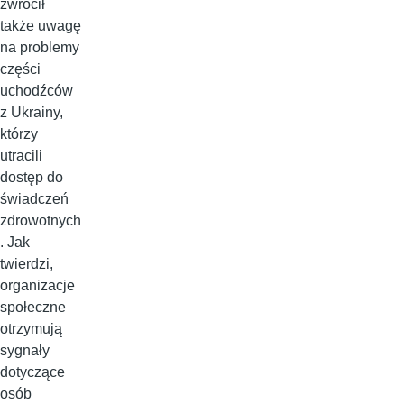
zwrócił
także uwagę
na problemy
części
uchodźców
z Ukrainy,
którzy
utracili
dostęp do
świadczeń
zdrowotnych
. Jak
twierdzi,
organizacje
społeczne
otrzymują
sygnały
dotyczące
osób