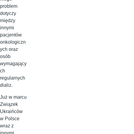
problem
dotyczy
między
innymi
pacjentów
onkologiczn
ych oraz
osób
wymagający
ch
regularnych
dializ.
Już w marcu
Związek
Ukraińców
w Polsce
wraz z
innymi