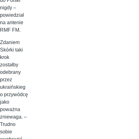
do Polski
nigdy –
powiedział
na antenie
RMF FM.
Zdaniem
Skórki taki
krok
zostałby
odebrany
przez
ukraińskieg
o przywódcę
jako
poważna
zniewaga. –
Trudno
sobie