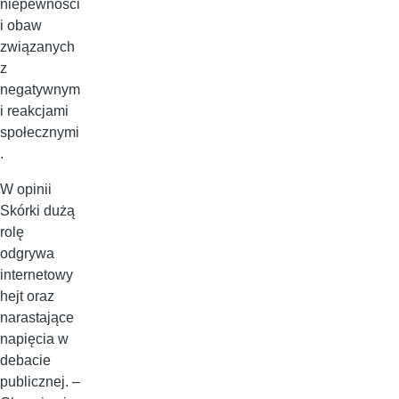
niepewności
i obaw
związanych
z
negatywnym
i reakcjami
społecznymi
.
W opinii
Skórki dużą
rolę
odgrywa
internetowy
hejt oraz
narastające
napięcia w
debacie
publicznej. –