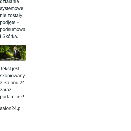
działania
systemowe
nie zostały
podjęte –
podsumowa
ł Skórka.
Tekst jest
skopiowany
z Salonu 24
zaraz
podam link!:
salon24.pl