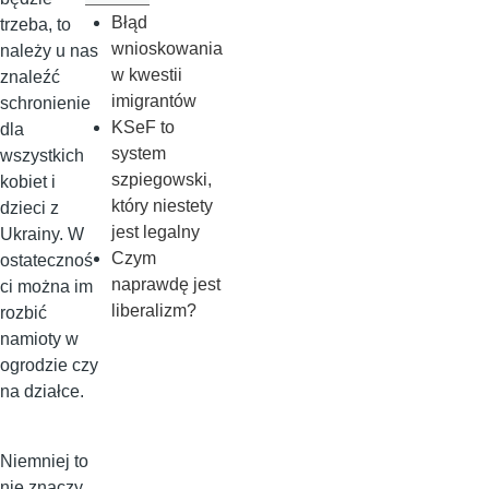
Błąd
trzeba, to
wnioskowania
należy u nas
w kwestii
znaleźć
imigrantów
schronienie
KSeF to
dla
system
wszystkich
szpiegowski,
kobiet i
który niestety
dzieci z
jest legalny
Ukrainy. W
Czym
ostatecznoś
naprawdę jest
ci można im
liberalizm?
rozbić
namioty w
ogrodzie czy
na działce.
Niemniej to
nie znaczy,