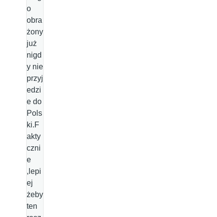
o
obra
żony
już
nigd
y nie
przyj
edzi
e do
Pols
ki.F
akty
czni
e
,lepi
ej
żeby
ten