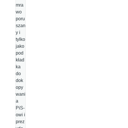
mra
wo
poru
szan
y i
tylko
jako
pod
kład
ka
do
dok
opy
wani
a
PiS-
owi i
prez