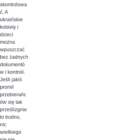
skontrolowa
ć. A
ukraińskie
kobiety i
dzieci
można
wpuszczać
bez żadnych
dokumentó
w i kontroli.
Jeśli jakiś
promil
przebierańc
ów się tak
prześlizgnie
to trudno,
nic
wielkiego
się nie