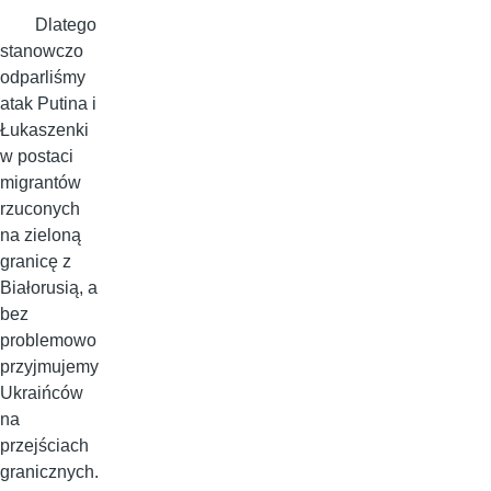
Dlatego
stanowczo
odparliśmy
atak Putina i
Łukaszenki
w postaci
migrantów
rzuconych
na zieloną
granicę z
Białorusią, a
bez
problemowo
przyjmujemy
Ukraińców
na
przejściach
granicznych.