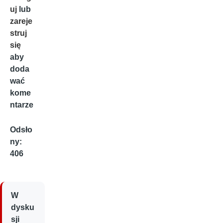
uj
lub
zareje
struj
się
aby
doda
wać
kome
ntarze
Odsło
ny:
406
W
dysku
sji