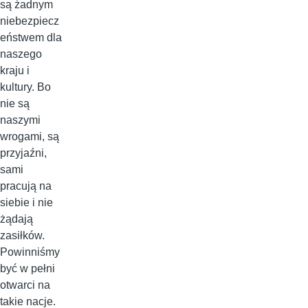
są żadnym
niebezpiecz
eństwem dla
naszego
kraju i
kultury. Bo
nie są
naszymi
wrogami, są
przyjaźni,
sami
pracują na
siebie i nie
żądają
zasiłków.
Powinniśmy
być w pełni
otwarci na
takie nacje.