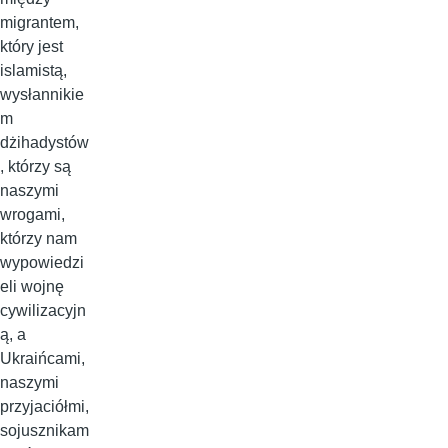
migrantem,
który jest
islamistą,
wysłannikie
m
dżihadystów
, którzy są
naszymi
wrogami,
którzy nam
wypowiedzi
eli wojnę
cywilizacyjn
ą, a
Ukraińcami,
naszymi
przyjaciółmi,
sojusznikam