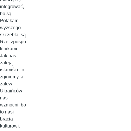
integrować,
bo są
Polakami
wyższego
szczebla, są
Rzeczpospo
litnikami.
Jak nas
zaleją
islamiści, to
zginiemy, a
zalew
Ukraińców
nas
wzmocni, bo
to nasi
bracia
kulturowi.