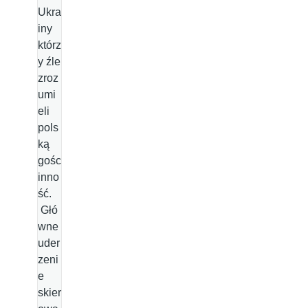
Ukra
iny
którz
y źle
zroz
umi
eli
pols
ką
gośc
inno
ść.
Głó
wne
uder
zeni
e
skier