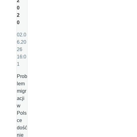
2
0
2
0
02.0
6.20
26
16:0
1
Prob
lem
migr
acji
w
Pols
ce
dość
nie