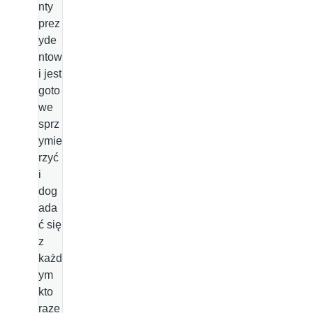
nty
prez
yde
ntow
i jest
goto
we
sprz
ymie
rzyć
i
dog
ada
ć się
z
każd
ym
kto
raze