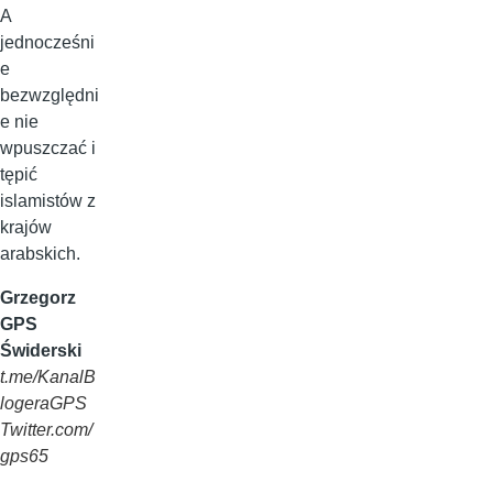
A
jednocześni
e
bezwzględni
e nie
wpuszczać i
tępić
islamistów z
krajów
arabskich.
Grzegorz
GPS
Świderski
t.me/KanalB
logeraGPS
Twitter.com/
gps65