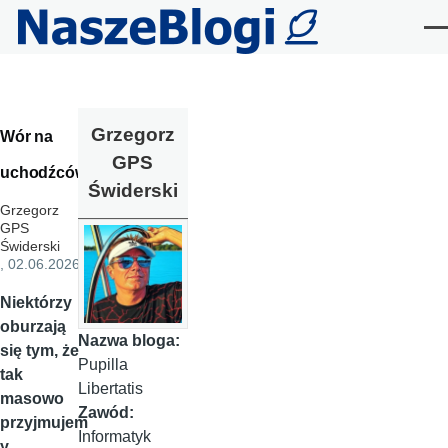
Przejdź do treści
Me
Grzegorz
Wór na
GPS
uchodźców
Świderski
Grzegorz
GPS
Świderski
, 02.06.2026
Niektórzy
oburzają
Nazwa bloga:
się tym, że
Pupilla
tak
Libertatis
masowo
Zawód:
przyjmujem
Informatyk
y