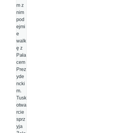
m z
nim
pod
ejmi
e
walk
ę z
Pała
cem
Prez
yde
ncki
m.
Tusk
otwa
rcie
sprz
yja