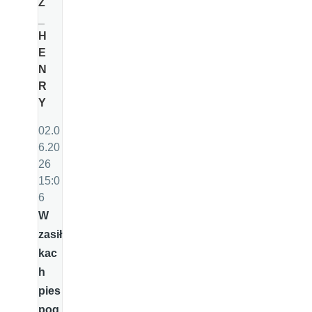
Z
_
H
E
N
R
Y
02.0
6.20
26
15:0
6
W
zasił
kac
h
pies
pog