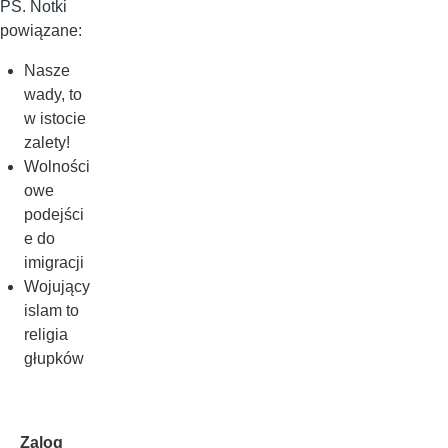
PS. Notki
powiązane:
Nasze
wady, to
w istocie
zalety!
Wolności
owe
podejści
e do
imigracji
Wojujący
islam to
religia
głupków
Zalog