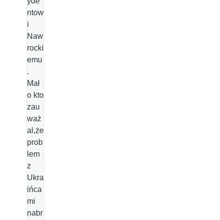
yde
ntow
i
Naw
rocki
emu
.
Mał
o kto
zau
waż
al,że
prob
lem
z
Ukra
ińca
mi
nabr