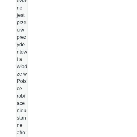
owa
ne
jest
prze
ciw
prez
yde
ntow
i a
wład
ze w
Pols
ce
robi
ące
nieu
stan
ne
afro