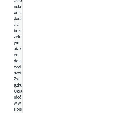
Żełe
ński
emu
,tera
z z
bezc
zeln
ym
ataki
em
dołą
czył
szef
Zwi
ązku
Ukra
ińcó
w w
Pols