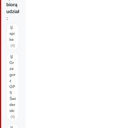
biorą
udział
:
🥇
spi
ke
(4)
🥈
Gr
ze
gor
z
GP
S
Świ
der
ski
(4)
🥉