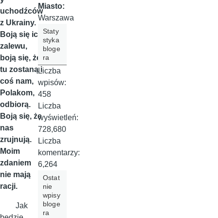
Miasto:
uchodźców
Warszawa
z Ukrainy.
Staty
Boją się ich
styka
zalewu,
bloge
ra
boją się, że
tu zostaną i
Liczba
coś nam,
wpisów:
Polakom,
458
odbiorą.
Liczba
Boją się, że
wyświetleń:
nas
728,680
zrujnują.
Liczba
Moim
komentarzy:
zdaniem
6,264
nie mają
Ostat
racji.
nie
wpisy
bloge
Jak
ra
będzie