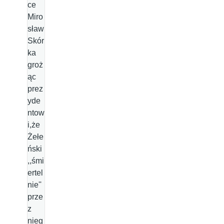
ce
Miro
sław
Skór
ka
groż
ąc
prez
yde
ntow
i,że
Żełe
ński
,,śmi
ertel
nie''
prze
z
nieg