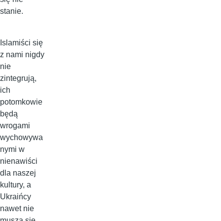
stanie.
Islamiści się
z nami nigdy
nie
zintegrują,
ich
potomkowie
będą
wrogami
wychowywa
nymi w
nienawiści
dla naszej
kultury, a
Ukraińcy
nawet nie
muszą się