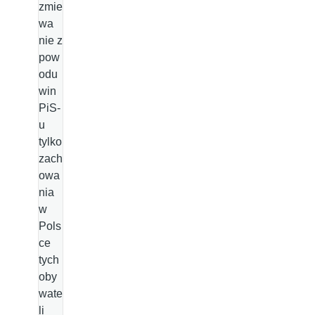
zmie
wa
nie z
pow
odu
win
PiS-
u
tylko
zach
owa
nia
w
Pols
ce
tych
oby
wate
li