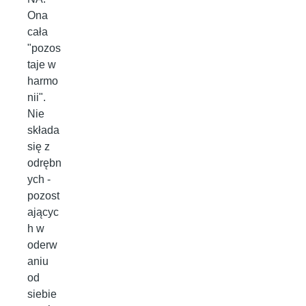
Ona
cała
"pozos
taje w
harmo
nii".
Nie
składa
się z
odrębn
ych -
pozost
ającyc
h w
oderw
aniu
od
siebie