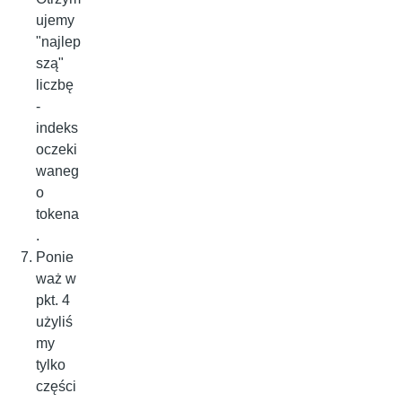
ujemy
"najlep
szą"
liczbę
-
indeks
oczeki
waneg
o
tokena
.
Ponie
waż w
pkt. 4
użyliś
my
tylko
części