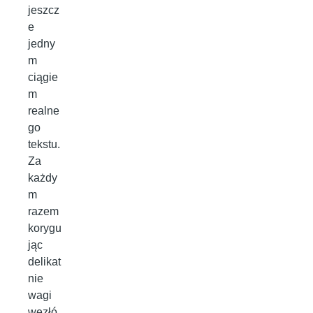
jeszcz
e
jedny
m
ciągie
m
realne
go
tekstu.
Za
każdy
m
razem
korygu
jąc
delikat
nie
wagi
węzłó