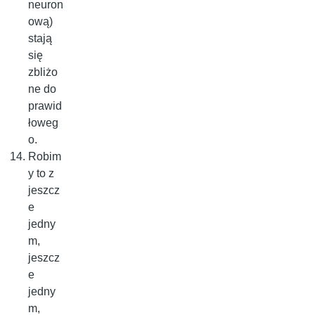
neuron
ową)
stają
się
zbliżo
ne do
prawid
łoweg
o.
Robim
y to z
jeszcz
e
jedny
m,
jeszcz
e
jedny
m,