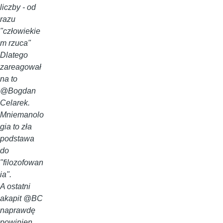
liczby - od
razu
"człowiekie
m rzuca"
Dlatego
zareagował
na to
@Bogdan
Celarek.
Mniemanolo
gia to zła
podstawa
do
"filozofowan
ia".
A ostatni
akapit @BC
naprawdę
powinien