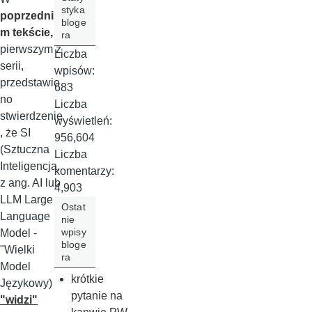
styka
poprzedni
bloge
m tekście
,
ra
pierwszym z
Liczba
serii,
wpisów:
przedstawio
683
no
Liczba
stwierdzenie
wyświetleń:
, że SI
956,604
(Sztuczna
Liczba
Inteligencja,
komentarzy:
z ang. AI lub
4,903
LLM Large
Ostat
Language
nie
wpisy
Model -
bloge
"Wielki
ra
Model
krótkie
Językowy)
pytanie na
"widzi"