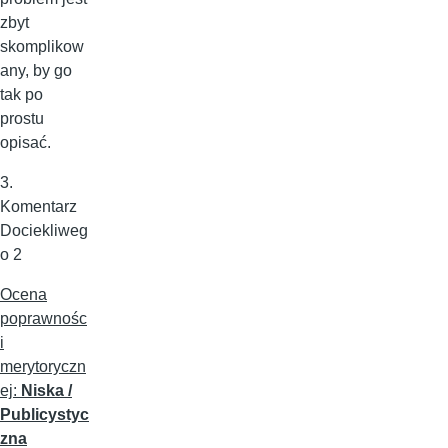
zbyt
skomplikow
any, by go
tak po
prostu
opisać.
3.
Komentarz
Dociekliweg
o 2
Ocena
poprawnośc
i
merytoryczn
ej:
Niska /
Publicystyc
zna