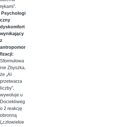
rękami”.
Psychologi
czny
dyskomfort
wynikający
z
antropomor
fizacji:
Sformułowa
nie Zbyszka,
że „AI
przetwarza
liczby”,
wywołuje u
Dociekliweg
o 2 reakcję
obronną
(„człowiekie