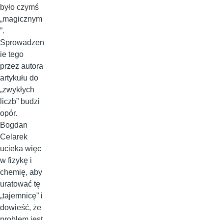
było czymś
„magicznym
”.
Sprowadzen
ie tego
przez autora
artykułu do
„zwykłych
liczb” budzi
opór.
Bogdan
Celarek
ucieka więc
w fizykę i
chemię, aby
uratować tę
„tajemnicę” i
dowieść, że
problem jest