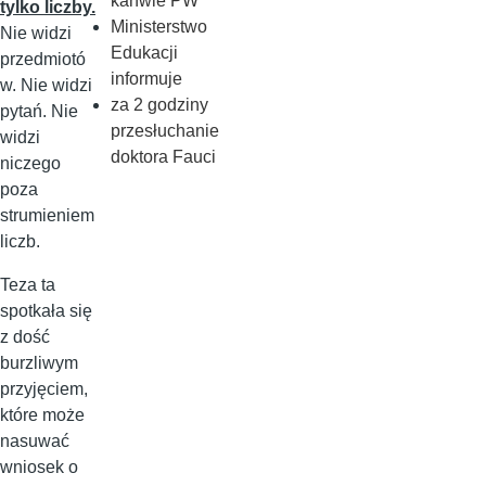
kanwie PW
tylko liczby.
Ministerstwo
Nie widzi
Edukacji
przedmiotó
informuje
w. Nie widzi
za 2 godziny
pytań. Nie
przesłuchanie
widzi
doktora Fauci
niczego
poza
strumieniem
liczb.
Teza ta
spotkała się
z dość
burzliwym
przyjęciem,
które może
nasuwać
wniosek o