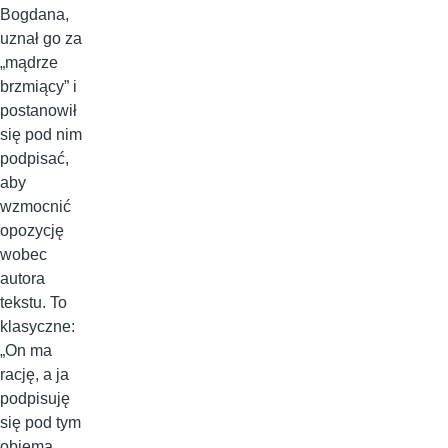
Bogdana,
uznał go za
„mądrze
brzmiący” i
postanowił
się pod nim
podpisać,
aby
wzmocnić
opozycję
wobec
autora
tekstu. To
klasyczne:
„On ma
rację, a ja
podpisuję
się pod tym
obiema