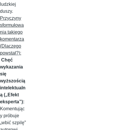
ludzkiej
duszy.
Przyczyny
sformułowa
nia takiego
komentarza
(Dlaczego
powstał?):
Chęć
wykazania
się
wyższością
intelektualn
ą („Efekt
eksperta”):
Komentując
y próbuje
„wbić szpilę”
autorowi