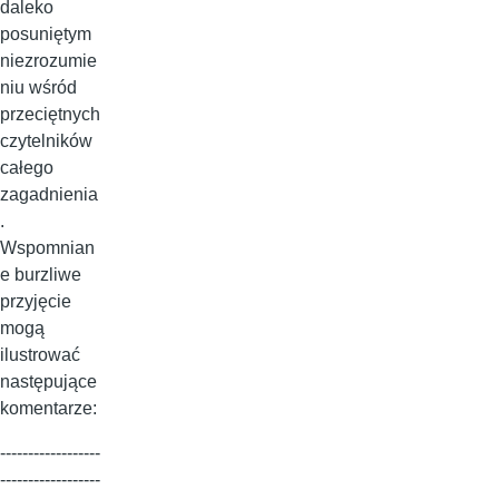
daleko
posuniętym
niezrozumie
niu wśród
przeciętnych
czytelników
całego
zagadnienia
.
Wspomnian
e burzliwe
przyjęcie
mogą
ilustrować
następujące
komentarze:
------------------
------------------