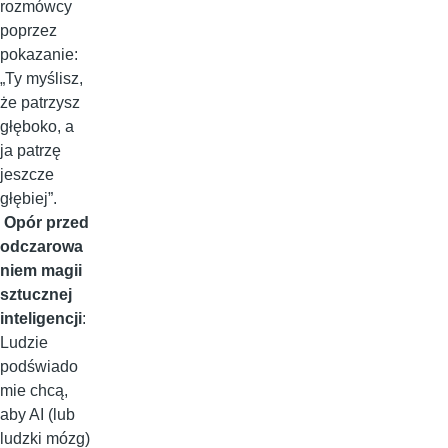
rozmówcy
poprzez
pokazanie:
„Ty myślisz,
że patrzysz
głęboko, a
ja patrzę
jeszcze
głębiej”.
Opór przed
odczarowa
niem magii
sztucznej
inteligencji
:
Ludzie
podświado
mie chcą,
aby AI (lub
ludzki mózg)