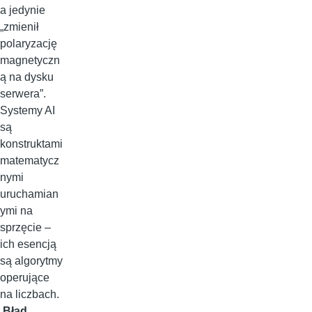
a jedynie
„zmienił
polaryzację
magnetyczn
ą na dysku
serwera”.
Systemy AI
są
konstruktami
matematycz
nymi
uruchamian
ymi na
sprzęcie –
ich esencją
są algorytmy
operujące
na liczbach.
Błąd