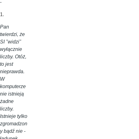
-
1.
Pan
twierdzi, że
SI "widzi"
wyłącznie
liczby. Otóż,
to jest
nieprawda.
W
komputerze
nie istnieją
żadne
liczby.
Istnieje tylko
zgromadzon
y bądź nie -
ładunek