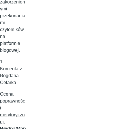
zakorzenion
ymi
przekonania
mi
czytelników
na
platformie
blogowej.
1.
Komentarz
Bogdana
Celarka
Ocena
poprawnośc
i
merytoryczn
ej:
Błędna/Man