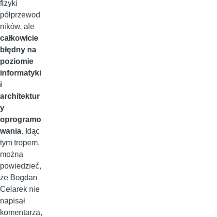
fizyki
półprzewod
ników, ale
całkowicie
błędny na
poziomie
informatyki
i
architektur
y
oprogramo
wania
. Idąc
tym tropem,
można
powiedzieć,
że Bogdan
Celarek nie
napisał
komentarza,