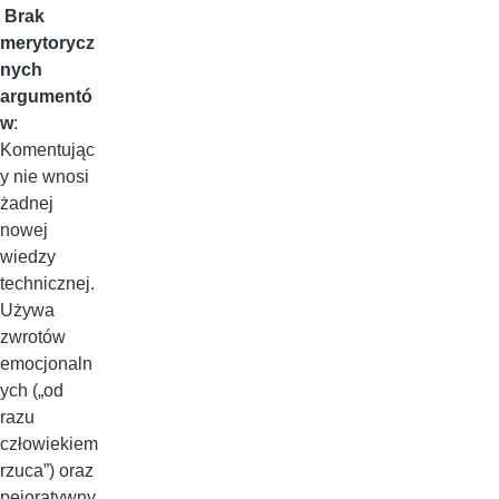
Brak
merytorycz
nych
argumentó
w
:
Komentując
y nie wnosi
żadnej
nowej
wiedzy
technicznej.
Używa
zwrotów
emocjonaln
ych („od
razu
człowiekiem
rzuca”) oraz
pejoratywny