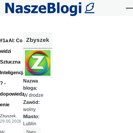
Przejdź do treści
Me
Zbyszek
#1a AI: Co
widzi
Sztuczna
Inteligencja
Nazwa
? -
bloga:
dopowiedz
W drodze
Zawód:
enie
wolny
Zbyszek
,
Miasto:
29.05.2026
Lublin
Staty
W