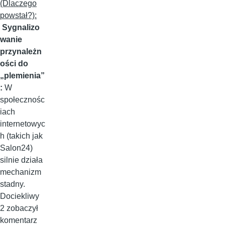
(Dlaczego
powstał?):
Sygnalizo
wanie
przynależn
ości do
„plemienia”
:
W
społecznośc
iach
internetowyc
h (takich jak
Salon24)
silnie działa
mechanizm
stadny.
Dociekliwy
2 zobaczył
komentarz