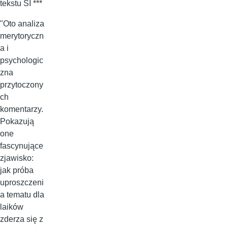
tekstu SI ***
"Oto analiza
merytoryczn
a i
psychologic
zna
przytoczony
ch
komentarzy.
Pokazują
one
fascynujące
zjawisko:
jak próba
uproszczeni
a tematu dla
laików
zderza się z