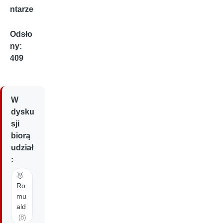
ntarze
Odsło
ny:
409
W
dysku
sji
biorą
udział
:
🥇
Ro
mu
ald
(8)