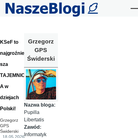
Przejdź do treści
Me
Grzegorz
KSeF to
GPS
najgroźniej
Świderski
sza
TAJEMNIC
A w
dziejach
Nazwa bloga:
Polski!
Pupilla
Libertatis
Grzegorz
GPS
Zawód:
Świderski
Informatyk
, 18.05.2026