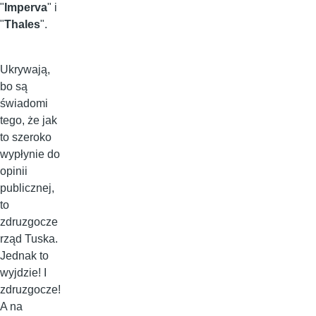
"
Imperva
" i
"
Thales
".
Ukrywają,
bo są
świadomi
tego, że jak
to szeroko
wypłynie do
opinii
publicznej,
to
zdruzgocze
rząd Tuska.
Jednak to
wyjdzie! I
zdruzgocze!
A na