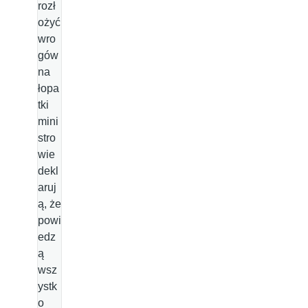
rozł
ożyć
wro
gów
na
łopa
tki
mini
stro
wie
dekl
aruj
ą, że
powi
edz
ą
wsz
ystk
o