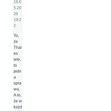
18.0
5.20
26
19:2
2
To,
że
Thal
es
wie,
to
jedn
a
spra
wa.
A to,
że w
każd