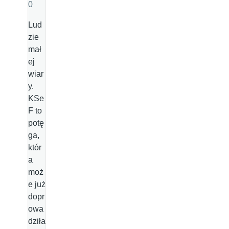
0
Lud
zie
mał
ej
wiar
y.
KSe
F to
potę
ga,
któr
a
moż
e już
dopr
owa
dziła