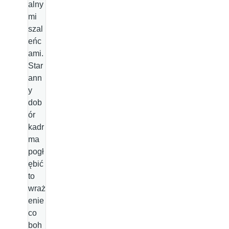
alny
mi
szal
eńc
ami.
Star
ann
y
dob
ór
kadr
ma
pogł
ębić
to
wraż
enie
co
boh