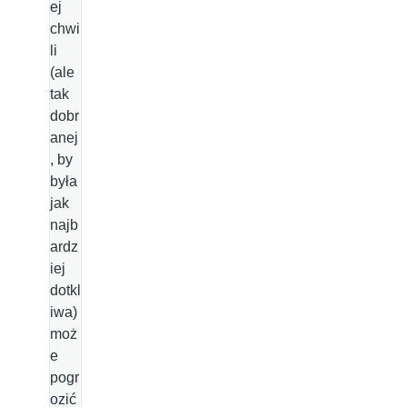
ej
chwi
li
(ale
tak
dobr
anej
, by
była
jak
najb
ardz
iej
dotkl
iwa)
moż
e
pogr
ozić