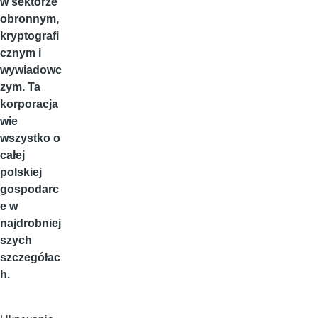
w sektorze
obronnym,
kryptografi
cznym i
wywiadowc
zym. Ta
korporacja
wie
wszystko o
całej
polskiej
gospodarc
e w
najdrobniej
szych
szczegółac
h.