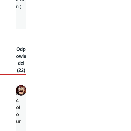
n ).
Odp
owie
dzi
(22)
tri
c
ol
o
ur