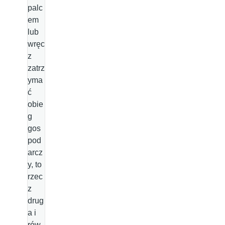
palc
em
lub
wręc
z
zatrz
yma
ć
obie
g
gos
pod
arcz
y, to
rzec
z
drug
a i
rów