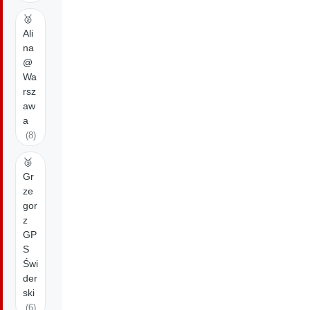
🥈
Ali
na
@
Wa
rsz
aw
a
(8)
🥉
Gr
ze
gor
z
GP
S
Świ
der
ski
(6)