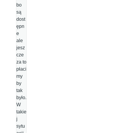
bo
są
dost
ępn
e
ale
jesz
cze
za to
płaci
my
by
tak
było.
W
takie
j
sytu