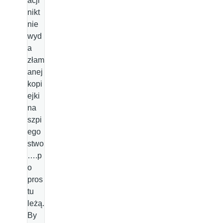
acji
nikt
nie
wyd
a
złam
anej
kopi
ejki
na
szpi
ego
stwo
….p
o
pros
tu
leżą.
By