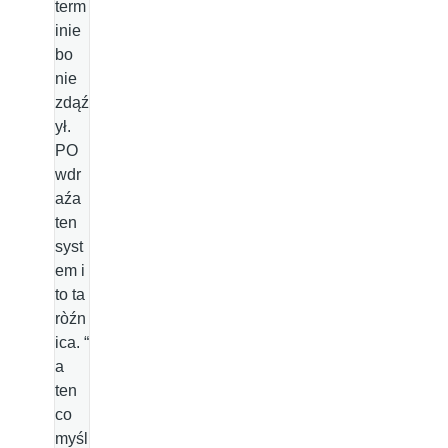
term
inie
bo
nie
zdąź
ył.
PO
wdr
aźa
ten
syst
em i
to ta
ròźn
ica. “
a
ten
co
myśl