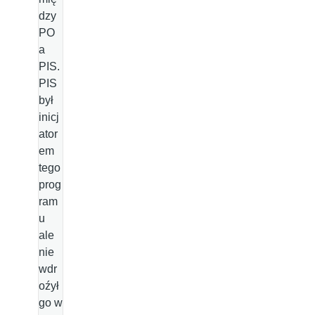
dzy
PO
a
PIS.
PIS
był
inicj
ator
em
tego
prog
ram
u
ale
nie
wdr
oźył
go w