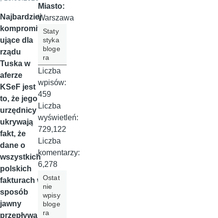
Miasto:
Najbardziej
Warszawa
kompromit
Staty
styka
ujące dla
bloge
rządu
ra
Tuska w
Liczba
aferze
wpisów:
KSeF jest
459
to, że jego
Liczba
urzędnicy
wyświetleń:
ukrywają
729,122
fakt, że
Liczba
dane o
komentarzy:
wszystkich
6,278
polskich
Ostat
fakturach w
nie
sposób
wpisy
jawny
bloge
ra
przepływają