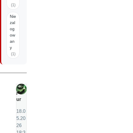
(1)
Nie
zal
og
ow
an
y
(1)
ju
ur
18.0
5.20
26
18:3