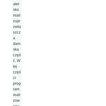
ater
sko
reali
zuje
zwła
szcz
a
dam
ska
częś
ć. W
tej
częś
ci
prog
ram
reali
zow