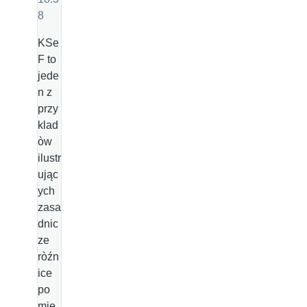
8
KSe
F to
jede
n z
przy
klad
òw
ilustr
ując
ych
zasa
dnic
ze
ròźn
ice
po
mię