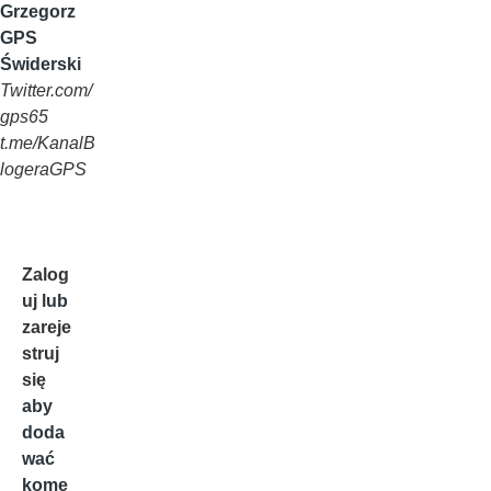
Grzegorz
GPS
Świderski
Twitter.com/
gps65
t.me/KanalB
logeraGPS
Zalog
uj
lub
zareje
struj
się
aby
doda
wać
kome