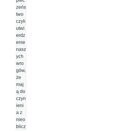
piec
zeńs
two
czyli
utwi
erdz
enie
nasz
ych
wro
gów,
że
maj
ą do
czyn
ieni
a z
nieo
blicz