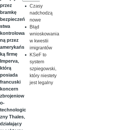
przez
Czasy
bramkę
nadchodzą
bezpieczeń
nowe
stwa
Błąd
kontrolowa
wnioskowania
ną przez
w kwestii
amerykańs
imigrantów
ką firmę
KSeF to
Imperva,
system
którą
szpiegowski,
posiada
który niestety
francuski
jest legalny
koncern
zbrojeniow
o-
technologic
zny Thales,
działający