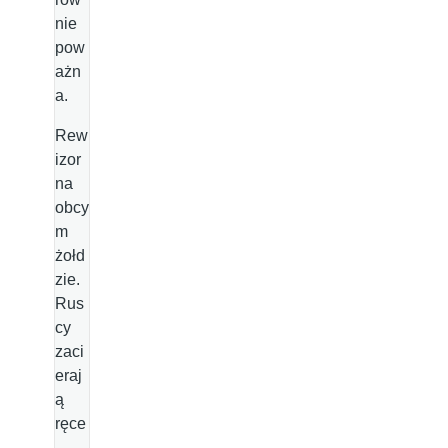
nie
pow
ażn
a.
Rew
izor
na
obcy
m
żołd
zie.
Rus
cy
zaci
eraj
ą
ręce
.