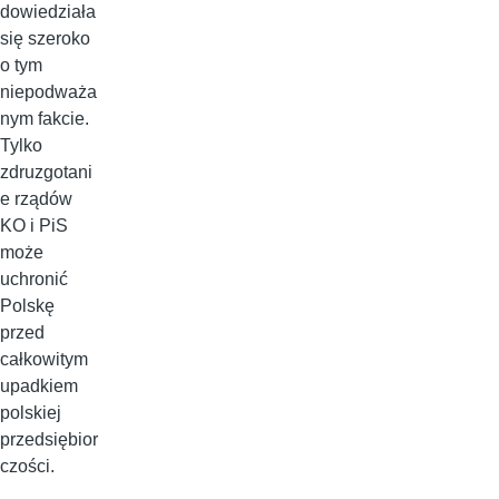
dowiedziała
się szeroko
o tym
niepodważa
nym fakcie.
Tylko
zdruzgotani
e rządów
KO i PiS
może
uchronić
Polskę
przed
całkowitym
upadkiem
polskiej
przedsiębior
czości.