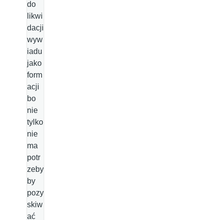
do
likwi
dacji
wyw
iadu
jako
form
acji
bo
nie
tylko
nie
ma
potr
zeby
by
pozy
skiw
ać