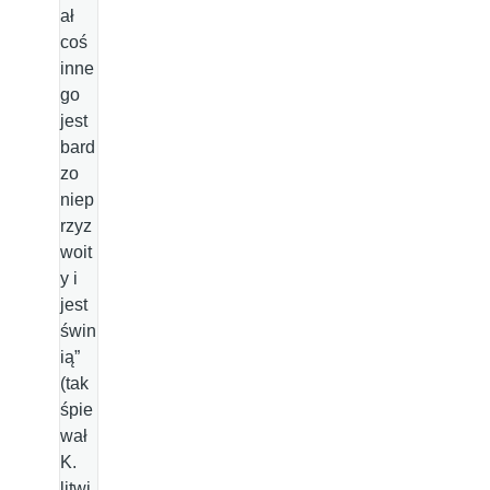
ał
coś
inne
go
jest
bard
zo
niep
rzyz
woit
y i
jest
świn
ią”
(tak
śpie
wał
K.
litwi