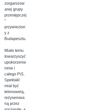
zorganizow
anej grupy
przestępczej
”
przywiezion
y z
Budapesztu.
Miało temu
towarzyszyć
upokorzenie
mnie i
całego PiS.
Spektakl
miał być
telenowelą,
reżyserowa
ną przez
socjopatę, a