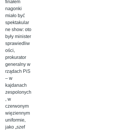
finałem
nagonki
miało być
spektakular
ne show: oto
były minister
sprawiedliw
ości,
prokurator
generalny w
rządach PiS
– w
kajdanach
zespolonych
, w
czerwonym
więziennym
uniformie,
jako „szef