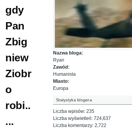
gdy
Pan
Zbig
Nazwa bloga:
niew
Ryan
Zawód:
Ziobr
Humanista
Miasto:
o
Europa
Statystyka blogera
robi..
Liczba wpisów:
235
...
Liczba wyświetleń:
724,637
Liczba komentarzy:
2,722