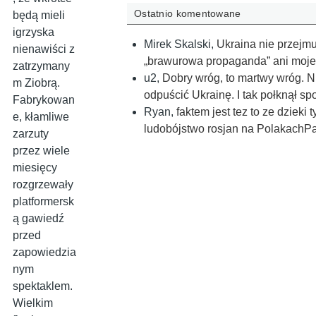
Ostatnio komentowane
będą mieli
igrzyska
Mirek Skalski
,
Ukraina nie przejmuj
nienawiści z
„brawurowa propaganda” ani moje
zatrzymany
u2
,
Dobry wróg, to martwy wróg. N
m Ziobrą.
odpuścić Ukrainę. I tak połknął sp
Fabrykowan
Ryan
,
faktem jest tez to ze dziek
e, kłamliwe
ludobójstwo rosjan na PolakachPa
zarzuty
przez wiele
miesięcy
rozgrzewały
platformersk
ą gawiedź
przed
zapowiedzia
nym
spektaklem.
Wielkim