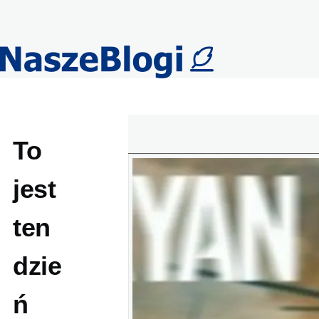
Przejdź do treści
To
jest
ten
dzie
ń