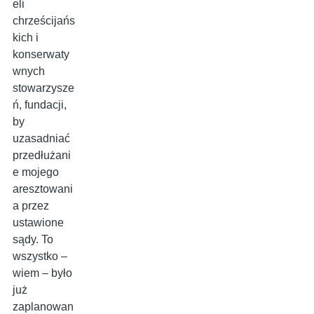
eli
chrześcijańs
kich i
konserwaty
wnych
stowarzysze
ń, fundacji,
by
uzasadniać
przedłużani
e mojego
aresztowani
a przez
ustawione
sądy. To
wszystko –
wiem – było
już
zaplanowan