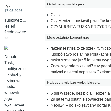
Ostatnie wpisy blogera
Ryan
,
17.05.2026
Czas!
Tuskowi z ...
Czy Mentzen postawił piwo Tuskow
jesień
CZYM JUNTA TUSKA PRZYKRY
średniowiec
Moje ostatnie komentarze
za
faktem jest tez to ze dzieki tym 
ludobójstwo rosjan na PolakachPa
Donald
ruska szmatoty juz 5 lat temu wyg
Tusk,
Znow wygralem zakladŻe ty pedofil
upolitycznio
małymi dziećmi napiszeszCzeka
ne służby i
reżimowe
Najpopularniejsze wpisy blogera
media
wmówili
6 dni w rzece, bez picia i jedzenia
jego
29 lat temu ostatnie sowieckie ba
wyznawcom
Neon24 – polskojęzyczny portal K
, że wkrótce