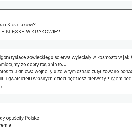
i i Kosiniakowi?
JE KLĘSKĘ W KRAKOWIE?
czołgom tysiace sowieckiego scierwa wyleciały w kosmosto w jak
miętajmy że dobry rosjanin to…
rales ta 3 dniowa wojneTyle że w tym czasie zutylizowano ponad
u i gwałcicielu własnych dzieci będziesz pierwszy z ryjem po
my
ndy opuściły Polske
remla