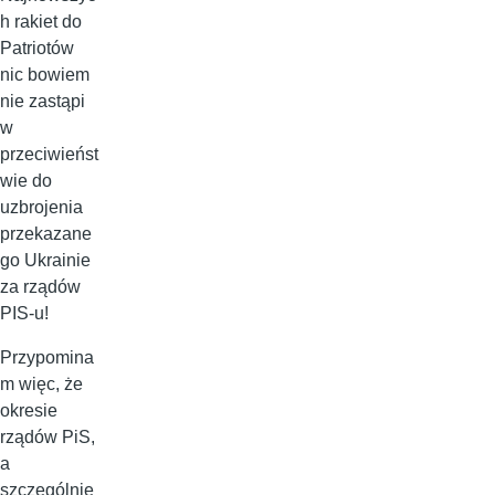
h rakiet do
Patriotów
nic bowiem
nie zastąpi
w
przeciwieńst
wie do
uzbrojenia
przekazane
go Ukrainie
za rządów
PIS-u!
Przypomina
m więc, że
okresie
rządów PiS,
a
szczególnie