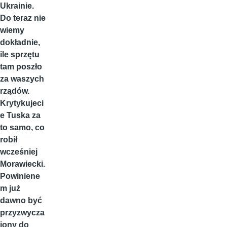
Ukrainie.
Do teraz nie
wiemy
dokładnie,
ile sprzętu
tam poszło
za waszych
rządów.
Krytykujeci
e Tuska za
to samo, co
robił
wcześniej
Morawiecki.
Powiniene
m już
dawno być
przyzwycza
jony do