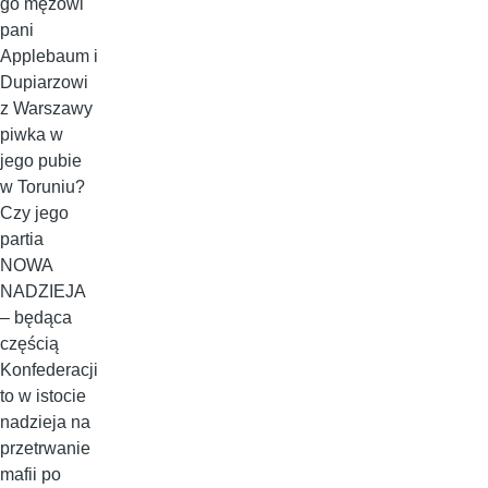
go mężowi
pani
Applebaum i
Dupiarzowi
z Warszawy
piwka w
jego pubie
w Toruniu?
Czy jego
partia
NOWA
NADZIEJA
– będąca
częścią
Konfederacji
to w istocie
nadzieja na
przetrwanie
mafii po