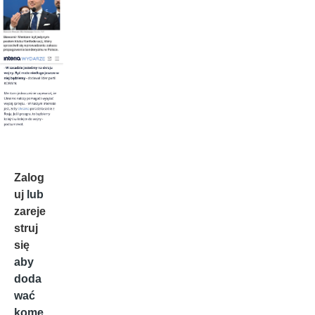
Zalog
uj
lub
zareje
struj
się
aby
doda
wać
kome