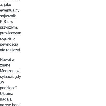
a, jako
ewentualny
sojusznik
PIS-u w
przyszłym,
prawicowym
rządzie z
pewnością
nie rozliczy!
Nawet w
znanej
Mentzenowi
sytuacji, gdy
„w
podzięce”
Ukraina
nadała
nazwę band