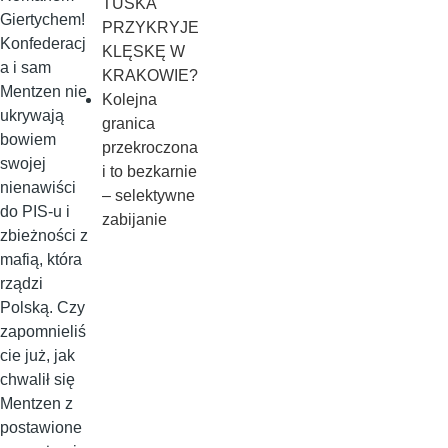
TUSKA
Giertychem!
PRZYKRYJE
Konfederacj
KLĘSKĘ W
a i sam
KRAKOWIE?
Mentzen nie
Kolejna
ukrywają
granica
bowiem
przekroczona
swojej
i to bezkarnie
nienawiści
– selektywne
do PIS-u i
zabijanie
zbieżności z
mafią, która
rządzi
Polską. Czy
zapomnieliś
cie już, jak
chwalił się
Mentzen z
postawione