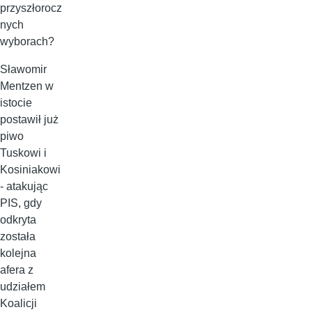
przyszłorocz
nych
wyborach?
Sławomir
Mentzen w
istocie
postawił już
piwo
Tuskowi i
Kosiniakowi
- atakując
PIS, gdy
odkryta
została
kolejna
afera z
udziałem
Koalicji