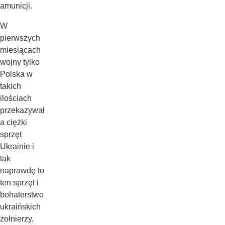
amunicji.
W
pierwszych
miesiącach
wojny tylko
Polska w
takich
ilościach
przekazywał
a ciężki
sprzęt
Ukrainie i
tak
naprawdę to
ten sprzęt i
bohaterstwo
ukraińskich
żołnierzy,