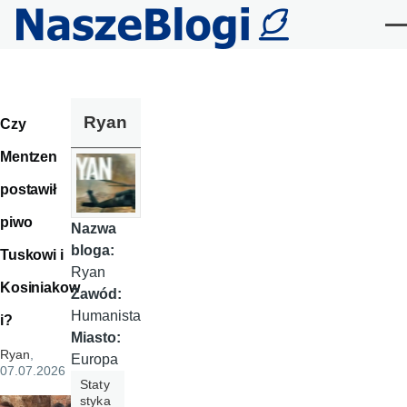
Przejdź do treści
Me
Ryan
Czy
Mentzen
postawił
piwo
Nazwa
bloga:
Tuskowi i
Ryan
Kosiniakow
Zawód:
Humanista
i?
Miasto:
Ryan
,
Europa
07.07.2026
Staty
styka