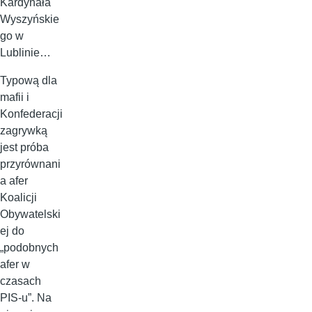
Kardynała
Wyszyńskie
go w
Lublinie…
Typową dla
mafii i
Konfederacji
zagrywką
jest próba
przyrównani
a afer
Koalicji
Obywatelski
ej do
„podobnych
afer w
czasach
PIS-u”. Na