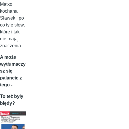
Matko
kochana
Sławek i po
co tyle słów,
które i tak
nie mają
znaczenia
A może
wytłumaczy
sz się
palancie z
tego -
To też były
błędy?