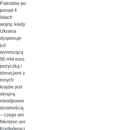
Patriotów po
ponad 4
latach
wojny, kiedy
Ukraina
dysponuje
już
wynoszącą
90 mld euro
pożyczką i
donacjami z
innych
krajów jest
skrajną
nieodpowie
dzialnością
– czego ani
Mentzen ani
Konfederacj