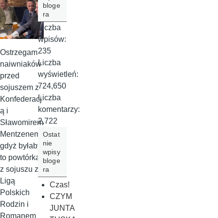
bloge
ra
Liczba
wpisów:
235
Ostrzegam
Liczba
naiwniaków
wyświetleń:
przed
724,650
sojuszem z
Liczba
Konfederacj
komentarzy:
ą i
2,722
Sławomirem
Mentzenem,
Ostat
nie
gdyż byłaby
wpisy
to powtórka
bloge
z sojuszu z
ra
Ligą
Czas!
Polskich
CZYM
Rodzin i
JUNTA
Romanem