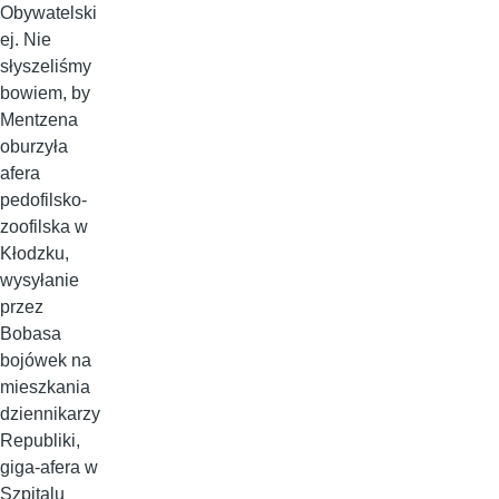
Obywatelski
ej. Nie
słyszeliśmy
bowiem, by
Mentzena
oburzyła
afera
pedofilsko-
zoofilska w
Kłodzku,
wysyłanie
przez
Bobasa
bojówek na
mieszkania
dziennikarzy
Republiki,
giga-afera w
Szpitalu