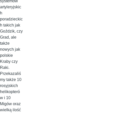
systemów
artyleryjskic
h
poradzieckic
h takich jak
Goździk, czy
Grad, ale
także
nowych jak
polskie
Kraby czy
Raki.
Przekazaliś
my także 10
rosyjskich
helikopteró
w i 10
Migów oraz
wielką ilość