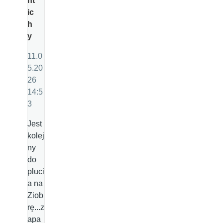
nt
ic
h
y
11.0
5.20
26
14:5
3
Jest
kolej
ny
do
pluci
a na
Ziob
rę...z
apa