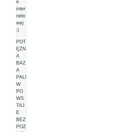
e
inter
neto
wej
:)
POT
ĘŻN
A
BAZ
A
PALI
W
PO
WS
TAJ
E
BEZ
POZ