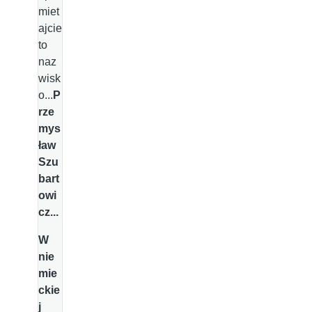
miet
ajcie
to
naz
wisk
o...
P
rze
mys
ław
Szu
bart
owi
cz...
W
nie
mie
ckie
j