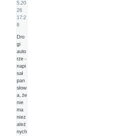
5.20
26
17:2
8
Dro
gi
auto
rze -
napi
sał
pan
słow
a, że
nie
ma
niez
ależ
nych