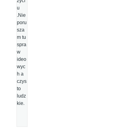
życi
u
.Nie
poru
sza
m tu
spra
w
ideo
wyc
h a
czys
to
ludz
kie.