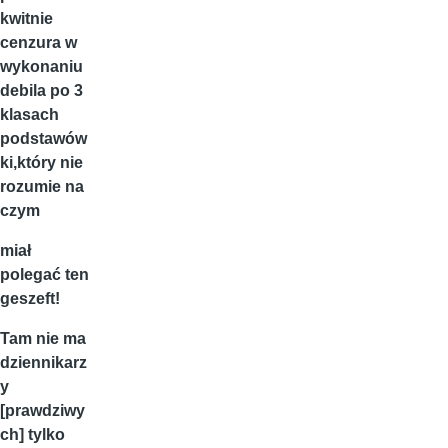
kwitnie
cenzura w
wykonaniu
debila po 3
klasach
podstawów
ki,który nie
rozumie na
czym
miał
polegać ten
geszeft!
Tam nie ma
dziennikarz
y
[prawdziwy
ch] tylko