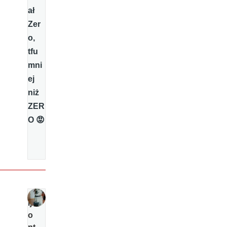
ał
Zer
o,
tfu
mni
ej
niż
ZER
O 😡
Ij
o