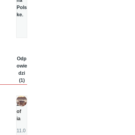
na
Pols
ke.
Odp
owie
dzi
(1)
Z
of
ia
11.0