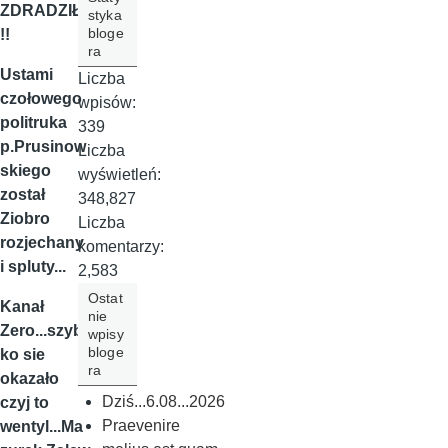
ZDRADZIŁ!
styka
bloge
!!
ra
Ustami
Liczba
czołowego
wpisów:
politruka
339
p.Prusinow
Liczba
skiego
wyświetleń:
został
348,827
Ziobro
Liczba
rozjechany
komentarzy:
i spluty...
2,583
Ostat
Kanał
nie
Zero...szyb
wpisy
bloge
ko sie
ra
okazało
Dziś...6.08...2026
czyj to
Praevenire
wentyl...Ma