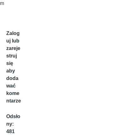
m
Zalog
uj
lub
zareje
struj
się
aby
doda
wać
kome
ntarze
Odsło
ny:
481