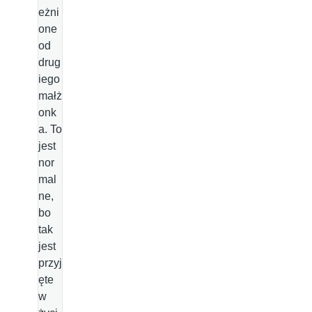
eżni
one
od
drug
iego
małż
onk
a. To
jest
nor
mal
ne,
bo
tak
jest
przyj
ęte
w