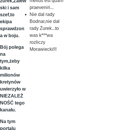
melius est quam
zurek,Zalew
praeveniri...
ski i sam
Nie dał rady
szef,to
Bodnar,nie dał
ekipa
rady Żurek...to
sprawdzon
was k***wa
a w boju.
rozliczy
Bój polega
Morawiecki!!!
na
tym,żeby
kilka
milionów
kretynów
uwierzyło w
NIEZALEŻ
NOŚĆ tego
kanału.
Na tym
portalu