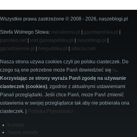
Wszystkie prawa zastrzeżone © 2008 - 2026, naszeblogi.pl
Strefa Wolnego Słowa:
niezalezna.pl
|
gazetapolska.pl
|
panstwo.net
|
vod.gazetapolska.pl
|
naszeblogi.pl
|
gpcodziennie.pl
|
tvrepublika.pl
|
albicla.com
Nasza strona używa cookies czyli po polsku ciasteczek. Do
czego są one potrzebne może Pan/i dowiedzieć się
tu
.
Korzystając ze strony wyraża Pan/i zgodę na używanie
ciasteczek (cookies)
, zgodnie z aktualnymi ustawieniami
Pana/i przeglądarki. Jeśli chce Pan/i, może Pan/i zmienić
ustawienia w swojej przeglądarce tak aby nie pobierała ona
ciasteczek. |
Polityka Prywatności
Footer
Kontakt
Nasze zasady