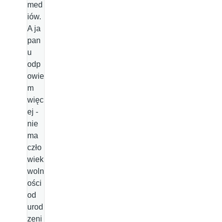
med
iów.
A ja
pan
u
odp
owie
m
więc
ej -
nie
ma
czło
wiek
woln
ości
od
urod
zeni