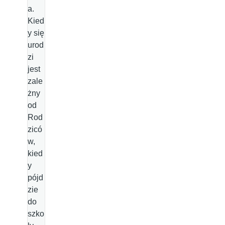
a.
Kied
y się
urod
zi
jest
zale
żny
od
Rod
zicó
w,
kied
y
pójd
zie
do
szko