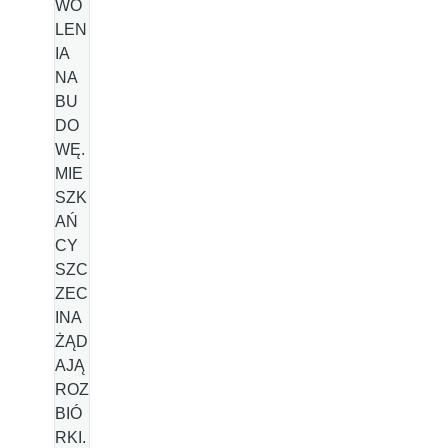
WO
LEN
IA
NA
BU
DO
WĘ.
MIE
SZK
AŃ
CY
SZC
ZEC
INA
ŻĄD
AJĄ
ROZ
BIÓ
RKI.