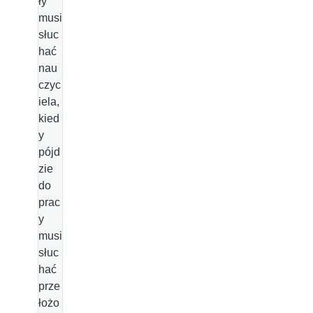
ły
musi
słuc
hać
nau
czyc
iela,
kied
y
pójd
zie
do
prac
y
musi
słuc
hać
prze
łożo