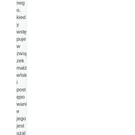
neg
o,
kied
y
wstę
puje
w
zwią
zek
małż
eńsk
i
post
ępo
wani
e
jego
jest
uzal