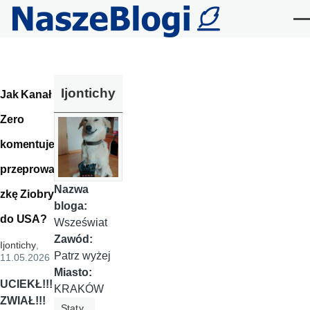
Przejdź do treści
Me
Ijontichy
Jak Kanał
Zero
komentuje
przeprowad
Nazwa
zkę Ziobry
bloga:
do USA?
Wszeświat
Zawód:
Ijontichy
,
Patrz wyżej
11.05.2026
Miasto:
UCIEKŁ!!!
KRAKÓW
ZWIAŁ!!!
Staty