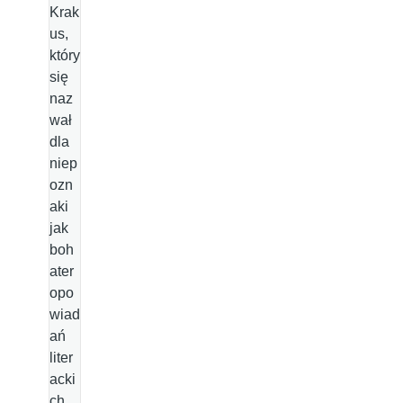
Krak
us,
który
się
naz
wał
dla
niep
ozn
aki
jak
boh
ater
opo
wiad
ań
liter
acki
ch