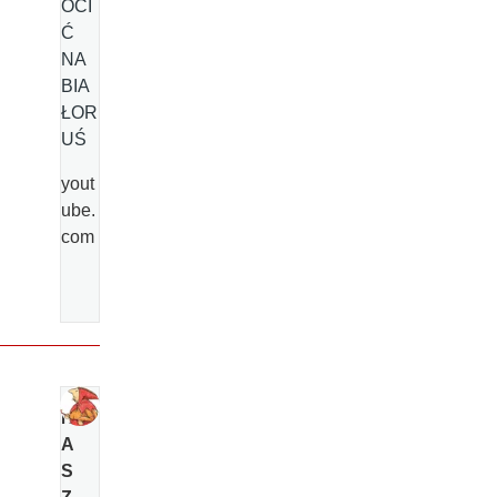
ÓCI
Ć
NA
BIA
ŁOR
UŚ
yout
ube.
com
N
A
S