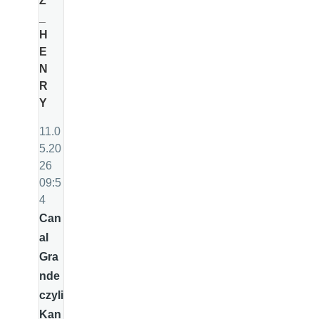
Z
_
H
E
N
R
Y
11.0
5.20
26
09:5
4
Can
al
Gra
nde
czyli
Kan