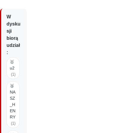
W
dysku
sji
biorą
udział
:
🥇
u2
(1)
🥈
NA
SZ
_H
EN
RY
(1)