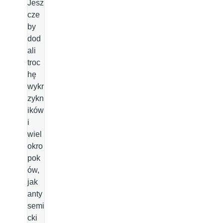
Jesz
cze
by
dod
ali
troc
hę
wykr
zykn
ików
i
wiel
okro
pok
ów,
jak
anty
semi
cki