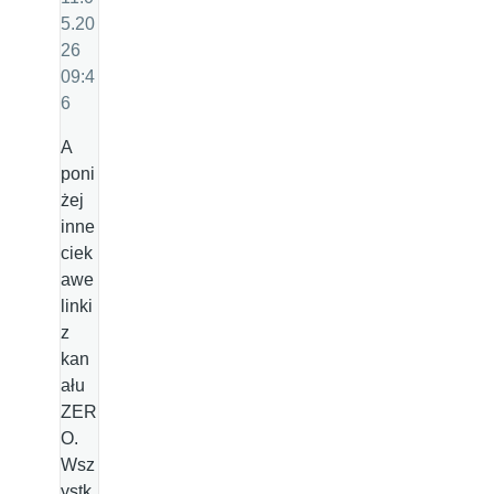
5.20
26
09:4
6
A
poni
żej
inne
ciek
awe
linki
z
kan
ału
ZER
O.
Wsz
ystk