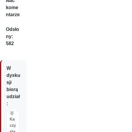
wać
kome
ntarze
Odsło
ny:
582
W
dysku
sji
biorą
udział
:
🥇
Ka
czy
sta