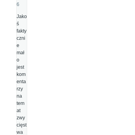
6
Jako
ś
fakty
czni
e
mał
o
jest
kom
enta
rzy
na
tem
at
zwy
cięst
wa