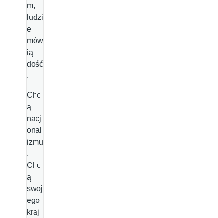
m,
ludzi
e
mów
ią
dość
.
Chc
ą
nacj
onal
izmu
.
Chc
ą
swoj
ego
kraj