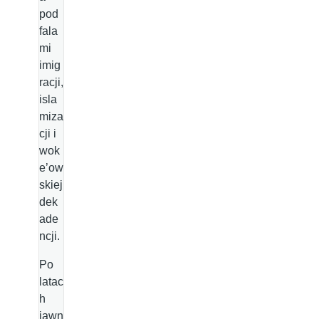
pod
fala
mi
imig
racji,
isla
miza
cji i
wok
e’ow
skiej
dek
ade
ncji.
Po
latac
h
jawn