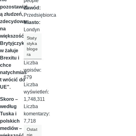
people
pozostawiaj
Zawód:
ą złudzeń,
Przedsiębiorca
zdecydowa
Miasto:
na
Londyn
większość
Staty
Brytyjczykó
styka
bloge
w żałuje
ra
Brexitu i
Liczba
chce
wpisów:
natychmias
679
t wrócić do
Liczba
UE".
wyświetleń:
1,748,311
Skoro –
Liczba
według
komentarzy:
Tuska i
7,718
polskich
mediów –
Ostat
nie
większość