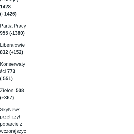
1428
(+1426)
Partia Pracy
955 (-1380)
Liberałowie
832 (+152)
Konserwaty
ści
773
(-551)
Zieloni
508
(+367)
SkyNews
przeliczył
poparcie z
wczorajszyc