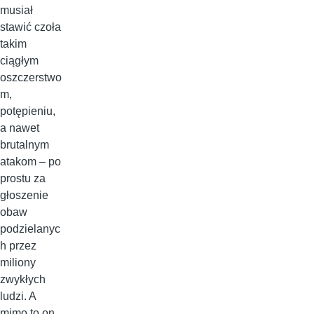
musiał
stawić czoła
takim
ciągłym
oszczerstwo
m,
potępieniu,
a nawet
brutalnym
atakom – po
prostu za
głoszenie
obaw
podzielanyc
h przez
miliony
zwykłych
ludzi. A
mimo to on