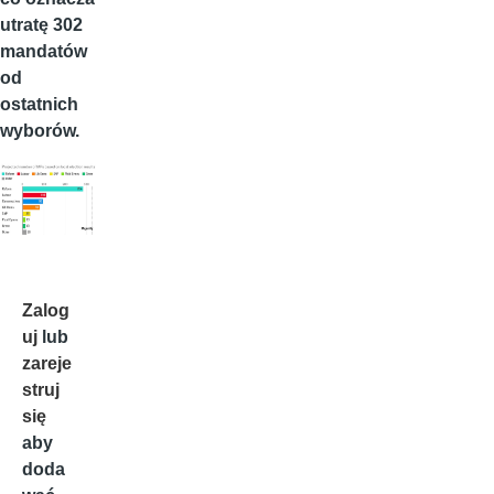
utratę 302
mandatów
od
ostatnich
wyborów.
Zalog
uj
lub
zareje
struj
się
aby
doda