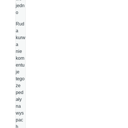
jedn
o
Rud
a
kurw
a
nie
kom
entu
je
tego
że
ped
ały
na
wys
pac
h