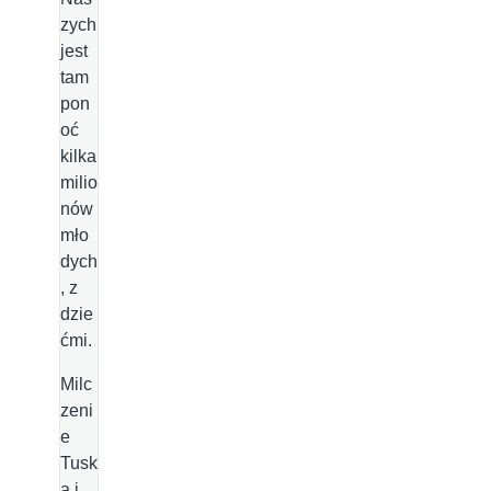
zych
jest
tam
pon
oć
kilka
milio
nów
mło
dych
, z
dzie
ćmi.
Milc
zeni
e
Tusk
a i