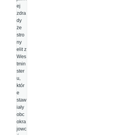
ej
zdra
dy
że
stro
ny
elit z
Wes
tmin
ster
u,
któr
e
staw
iały
obc
okra
jowc