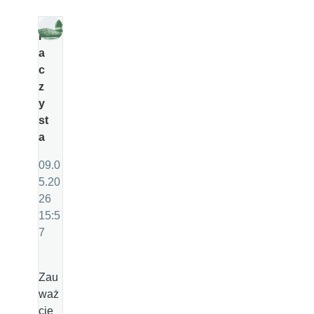
K
a
c
z
y
st
a
09.0
5.20
26
15:5
7
Zau
waż
cie