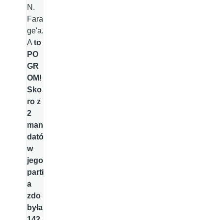
N.
Fara
ge'a.
A
to
PO
GR
OM!
Sko
ro z
2
man
dató
w
jego
parti
a
zdo
była
142