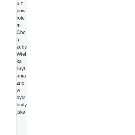
u z
pow
rote
m.
Chc
ą,
żeby
Wiel
ką
Bryt
ania
znó
w
była
bryty
jska.