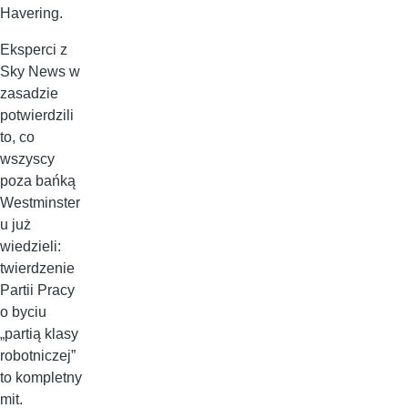
Havering.
Eksperci z
Sky News w
zasadzie
potwierdzili
to, co
wszyscy
poza bańką
Westminster
u już
wiedzieli:
twierdzenie
Partii Pracy
o byciu
„partią klasy
robotniczej”
to kompletny
mit.