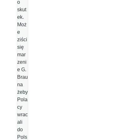
o
skut
ek.
Moż
e
ziści
się
mar
zeni
e G.
Brau
na
żeby
Pola
cy
wrac
ali
do
Pols