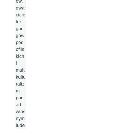
ów,
gwał
cicie
li z
gan
gów
ped
ofils
kich
i
multi
kultu
raliz
m
pon
ad
włas
nym
lude