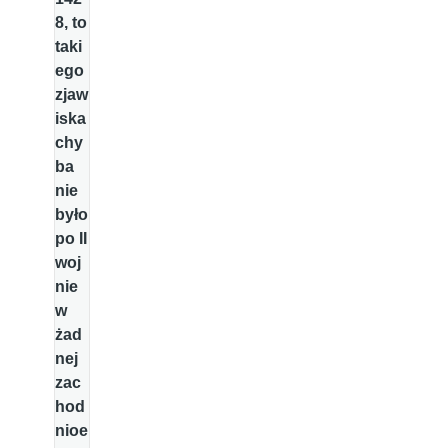
8, to
taki
ego
zjaw
iska
chy
ba
nie
było
po II
woj
nie
w
żad
nej
zac
hod
nioe