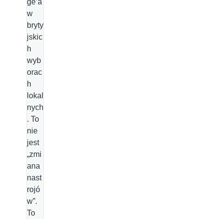
ge’a
w
bryty
jskic
h
wyb
orac
h
lokal
nych
. To
nie
jest
„zmi
ana
nast
rojó
w”.
To