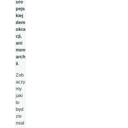
uro
pejs
kiej
dem
okra
cji,
ani
mon
arch
ii
.
Zob
aczy
my
jaki
to
będ
zie
miał