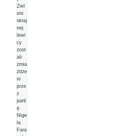
Ziel
oni
skraj
nej
lewi
cy
zost
ali
zmia
żdże
ni
prze
z
parti
ę
Nige
la
Fara