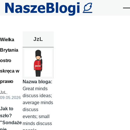
Przejdź do treści
Me
JzL
Wielka
Brytania
ostro
skręca w
prawo
Nazwa bloga:
Great minds
JzL
,
discuss ideas;
09.05.2026
average minds
Jak to
discuss
szło?
events; small
"Sondaże
minds discuss
nie