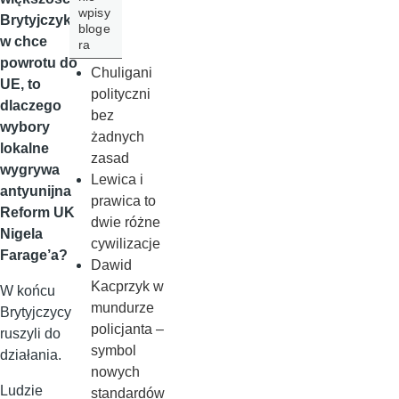
wpisy
Brytyjczykó
bloge
w chce
ra
powrotu do
Chuligani
UE, to
polityczni
dlaczego
bez
wybory
żadnych
lokalne
zasad
wygrywa
Lewica i
antyunijna
prawica to
Reform UK
dwie różne
Nigela
cywilizacje
Farage’a?
Dawid
Kacprzyk w
W końcu
mundurze
Brytyjczycy
policjanta –
ruszyli do
symbol
działania.
nowych
Ludzie
standardów