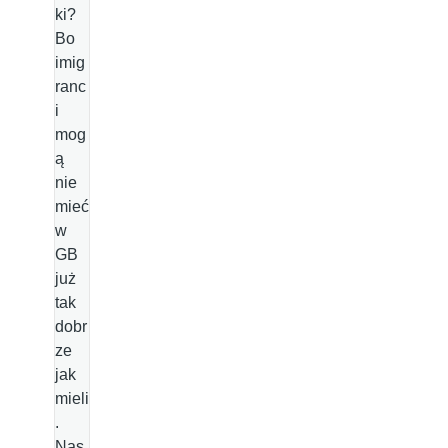
ki?
Bo
imig
ranc
i
mog
ą
nie
mieć
w
GB
już
tak
dobr
ze
jak
mieli
.
Nas