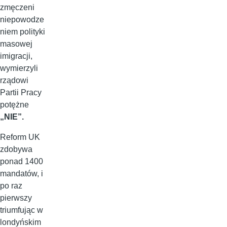
zmęczeni
niepowodze
niem polityki
masowej
imigracji,
wymierzyli
rządowi
Partii Pracy
potężne
„NIE”.
Reform UK
zdobywa
ponad 1400
mandatów, i
po raz
pierwszy
triumfując w
londyńskim