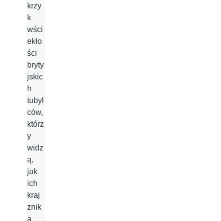
krzy
k
wści
ekło
ści
bryty
jskic
h
tubyl
ców,
którz
y
widz
ą,
jak
ich
kraj
znik
a