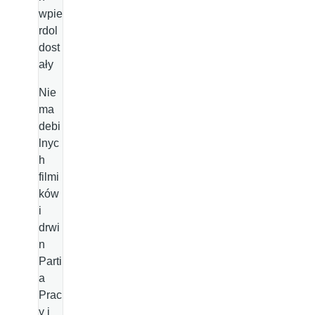
wpie
rdol
dost
ały
Nie
ma
debi
lnyc
h
filmi
ków
i
drwi
n
Parti
a
Prac
y i