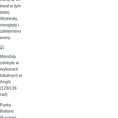
trwał w tym
dalej.
Wytrwały,
nieugięty i
zdetermino
wany.
Mandaty
zdobyte w
wyborach
lokalnych w
Anglii
(129/136
rad)
Partia
Reform
(Farage)