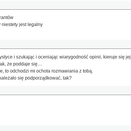
grantów
niestety jest legalny
atystyce i szukając i oceniając wiarygodność opinii, kieruje si
tak, że poddaje się…
e, to odchodzi mi ochota rozmawiania z tobą.
należało się podporządkować, tak?