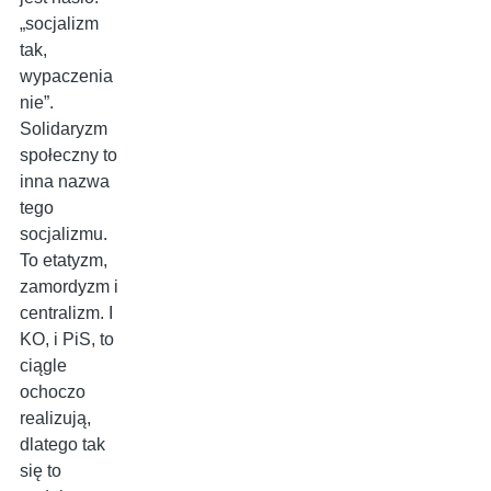
„socjalizm
tak,
wypaczenia
nie”.
Solidaryzm
społeczny to
inna nazwa
tego
socjalizmu.
To etatyzm,
zamordyzm i
centralizm. I
KO, i PiS, to
ciągle
ochoczo
realizują,
dlatego tak
się to