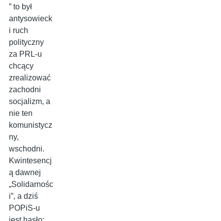
” to był
antysowieck
i ruch
polityczny
za PRL-u
chcący
zrealizować
zachodni
socjalizm, a
nie ten
komunistycz
ny,
wschodni.
Kwintesencj
ą dawnej
„Solidarnośc
i”, a dziś
POPiS-u
jest hasło: