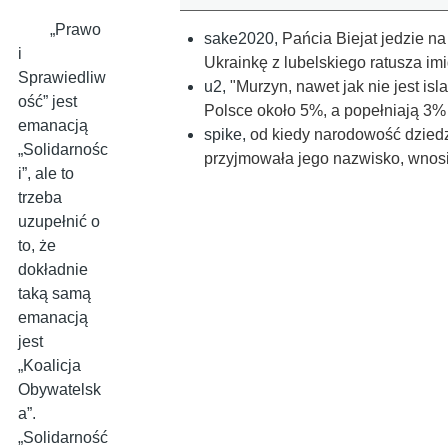
„Prawo
sake2020
,
Pańcia Biejat jedzie n
i
Ukrainkę z lubelskiego ratusza i
Sprawiedliw
u2
,
"Murzyn, nawet jak nie jest is
ość” jest
Polsce około 5%, a popełniają 3%
emanacją
spike
,
od kiedy narodowość dziedz
„Solidarnośc
przyjmowała jego nazwisko, wnosi
i”, ale to
trzeba
uzupełnić o
to, że
dokładnie
taką samą
emanacją
jest
„Koalicja
Obywatelsk
a”.
„Solidarność