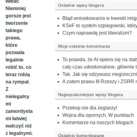
widać.
Ostatnie wpisy blogera
Niemniej
gorsze jest
Błąd wnioskowania w kwestii imi
tworzenie
KSeF to system szpiegowski, który 
takiego
Czym naprawdę jest liberalizm?
prawa,
które
Moje ostatnie komentarze
pozwala
To prawda, że AI opiera się na st
legalnie
cały czas udoskonalone, głównie 
robić to, co
Tak. Jak się odzywasz niegrzeczni
teraz robią
A zatem prawu III Rzeszy i ZSRR 
na rympał.
Z
Najpopularniejsze wpisy blogera
nielegalny
mi
Przekop nie dla żeglarzy!
zamordysta
Wojna dla opornych. W punktach
mi łatwiej
Komentarze na naszych blogach
walczyć niż
z legalnymi.
Ostatnio komentowane