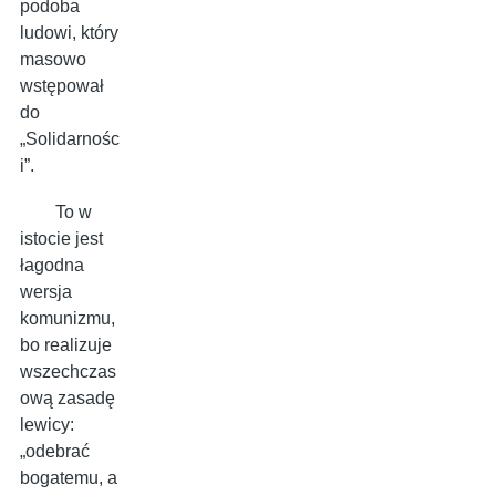
podoba
ludowi, który
masowo
wstępował
do
„Solidarnośc
i”.
To w
istocie jest
łagodna
wersja
komunizmu,
bo realizuje
wszechczas
ową zasadę
lewicy:
„odebrać
bogatemu, a