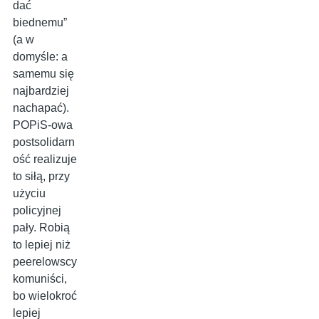
dać
biednemu”
(a w
domyśle: a
samemu się
najbardziej
nachapać).
POPiS-owa
postsolidarn
ość realizuje
to siłą, przy
użyciu
policyjnej
pały. Robią
to lepiej niż
peerelowscy
komuniści,
bo wielokroć
lepiej