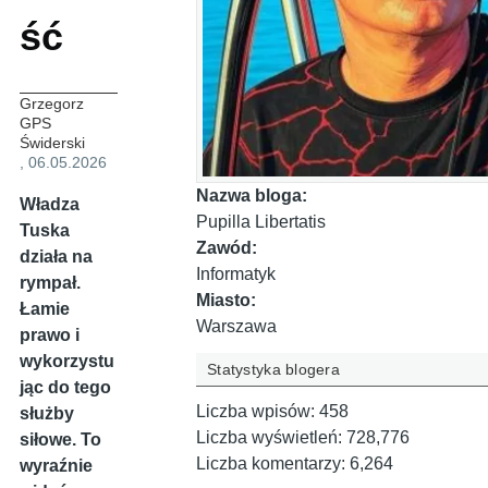
ść
Grzegorz
GPS
Świderski
, 06.05.2026
Nazwa bloga:
Władza
Pupilla Libertatis
Tuska
Zawód:
działa na
Informatyk
rympał.
Miasto:
Łamie
Warszawa
prawo i
wykorzystu
Statystyka blogera
jąc do tego
Liczba wpisów:
458
służby
Liczba wyświetleń:
728,776
siłowe. To
Liczba komentarzy:
6,264
wyraźnie