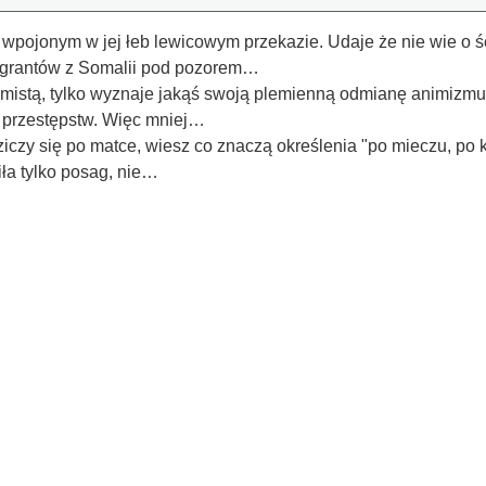
a wpojonym w jej łeb lewicowym przekazie. Udaje że nie wie o 
migrantów z Somalii pod pozorem…
lamistą, tylko wyznaje jakąś swoją plemienną odmianę animizmu,
 przestępstw. Więc mniej…
iczy się po matce, wiesz co znaczą określenia "po mieczu, po 
ła tylko posag, nie…