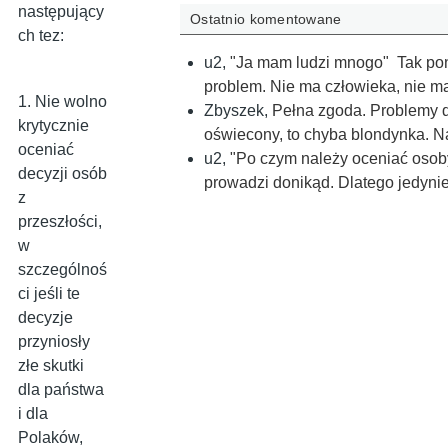
następujący
Ostatnio komentowane
ch tez:
u2
,
"Ja mam ludzi mnogo" Tak ponoć
problem. Nie ma człowieka, nie 
1. Nie wolno
Zbyszek
,
Pełna zgoda. Problemy d
krytycznie
oświecony, to chyba blondynka. 
oceniać
u2
,
"Po czym należy oceniać osob
decyzji osób
prowadzi donikąd. Dlatego jedyni
z
przeszłości,
w
szczególnoś
ci jeśli te
decyzje
przyniosły
złe skutki
dla państwa
i dla
Polaków,