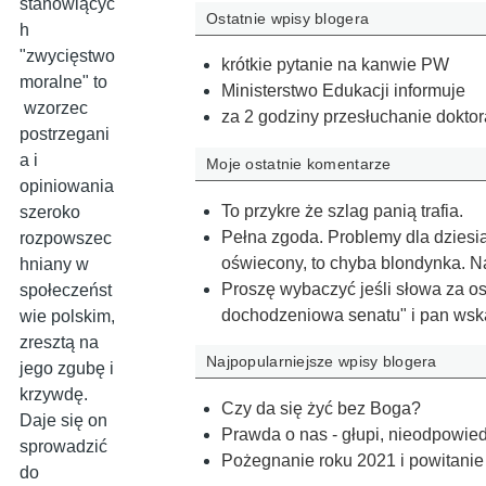
stanowiącyc
Ostatnie wpisy blogera
h
"zwycięstwo
krótkie pytanie na kanwie PW
moralne" to
Ministerstwo Edukacji informuje
wzorzec
za 2 godziny przesłuchanie doktor
postrzegani
a i
Moje ostatnie komentarze
opiniowania
To przykre że szlag panią trafia.
szeroko
Pełna zgoda. Problemy dla dziesią
rozpowszec
oświecony, to chyba blondynka. 
hniany w
Proszę wybaczyć jeśli słowa za ost
społeczeńst
dochodzeniowa senatu" i pan wsk
wie polskim,
zresztą na
Najpopularniejsze wpisy blogera
jego zgubę i
krzywdę.
Czy da się żyć bez Boga?
Daje się on
Prawda o nas - głupi, nieodpowiedzi
sprowadzić
Pożegnanie roku 2021 i powitanie
do