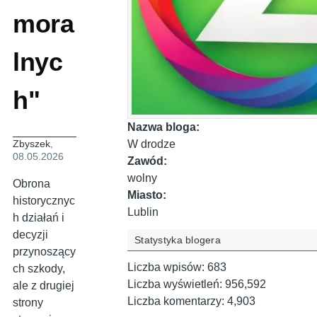
mora
lnyc
h"
Nazwa bloga:
W drodze
Zbyszek
,
08.05.2026
Zawód:
wolny
Obrona
Miasto:
historycznyc
Lublin
h działań i
decyzji
Statystyka blogera
przynoszący
Liczba wpisów:
683
ch szkody,
Liczba wyświetleń:
956,592
ale z drugiej
Liczba komentarzy:
4,903
strony