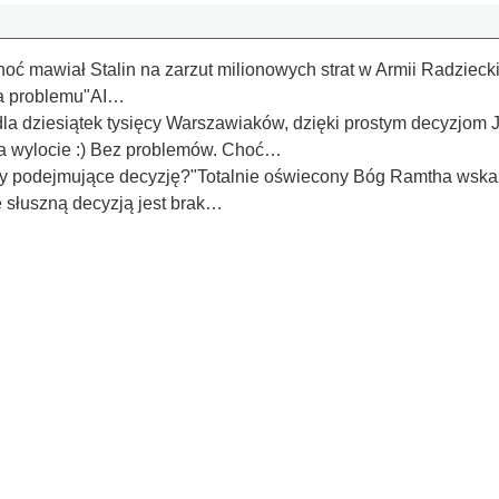
 mawiał Stalin na zarzut milionowych strat w Armii Radzieckiej.
ma problemu"AI…
la dziesiątek tysięcy Warszawiaków, dzięki prostym decyzjom J
Na wylocie :) Bez problemów. Choć…
y podejmujące decyzję?"Totalnie oświecony Bóg Ramtha wskazu
e słuszną decyzją jest brak…