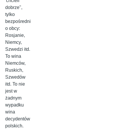
'chcieli
dobrze",
tylko
bezpośredni
o obcy:
Rosjanie,
Niemcy,
Szwedzi itd.
To wina
Niemców,
Ruskich,
Szwedów
itd. To nie
jest w
żadnym
wypadku
wina
decydentów
polskich.