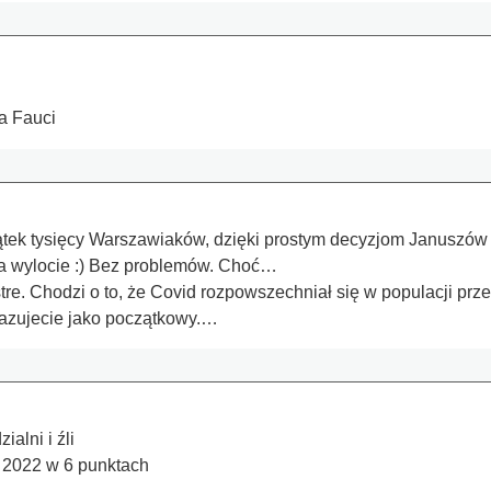
a Fauci
tek tysięcy Warszawiaków, dzięki prostym decyzjom Januszów wo
Na wylocie :) Bez problemów. Choć…
re. Chodzi o to, że Covid rozpowszechniał się w populacji przed
azujecie jako początkowy.…
alni i źli
 2022 w 6 punktach