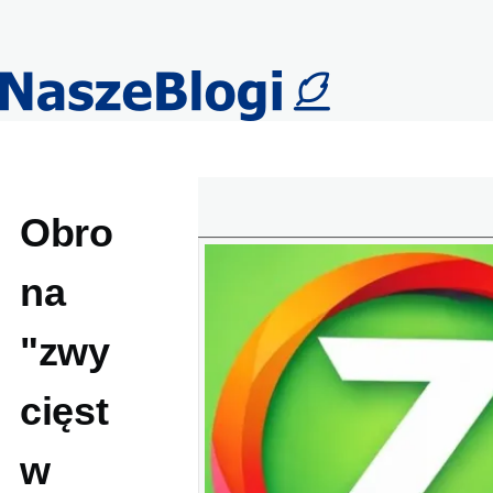
Przejdź do treści
Obro
na
"zwy
cięst
w