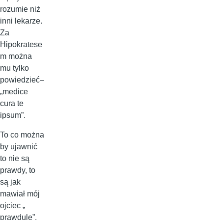
rozumie niż
inni lekarze.
Za
Hipokratese
m można
mu tylko
powiedzieć–
„medice
cura te
ipsum”.
To co można
by ujawnić
to nie są
prawdy, to
są jak
mawiał mój
ojciec „
prawdule”.