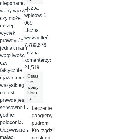
niepohamo
Liczba
wany wykwit
wpisów:
1,
czy może
069
raczej
Liczba
wyciek
wyświetleń:
prawdy. Ja
7,789,676
jednak mam
Liczba
wątpliwości
komentarzy:
czy
21,519
faktycznie
Ostat
ujawnianie
nie
wszystkiego
wpisy
co jest
bloge
ra
prawdą jest
sensowne i
Leczenie
godne
gangreny
polecenia.
pudrem
Oczywiście
Kto rządzi
mając
polskimi