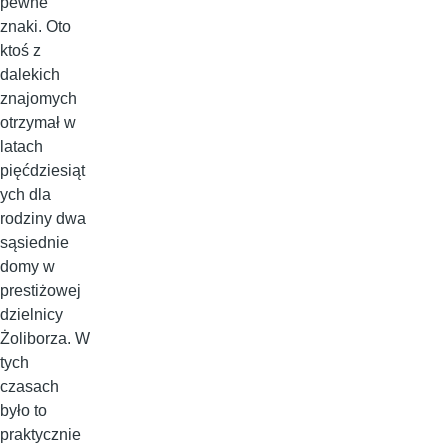
pewne
znaki. Oto
ktoś z
dalekich
znajomych
otrzymał w
latach
pięćdziesiąt
ych dla
rodziny dwa
sąsiednie
domy w
prestiżowej
dzielnicy
Żoliborza. W
tych
czasach
było to
praktycznie