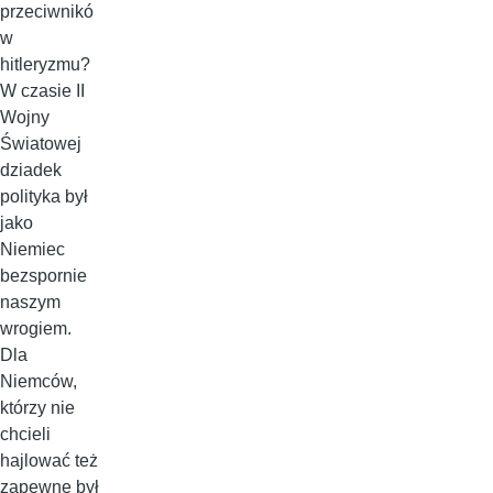
przeciwnikó
w
hitleryzmu?
W czasie II
Wojny
Światowej
dziadek
polityka był
jako
Niemiec
bezspornie
naszym
wrogiem.
Dla
Niemców,
którzy nie
chcieli
hajlować też
zapewne był