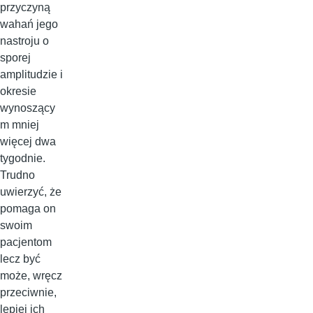
przyczyną
wahań jego
nastroju o
sporej
amplitudzie i
okresie
wynoszący
m mniej
więcej dwa
tygodnie.
Trudno
uwierzyć, że
pomaga on
swoim
pacjentom
lecz być
może, wręcz
przeciwnie,
lepiej ich