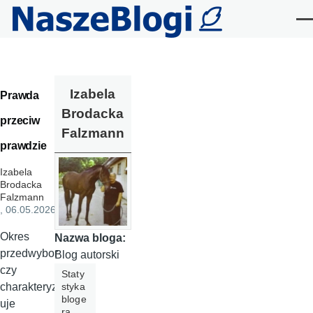
Przejdź do treści
Me
Izabela
Prawda
Brodacka
przeciw
Falzmann
prawdzie
Izabela
Brodacka
Falzmann
, 06.05.2026
Okres
Nazwa bloga:
przedwybor
Blog autorski
czy
Staty
styka
charakteryz
bloge
uje
ra