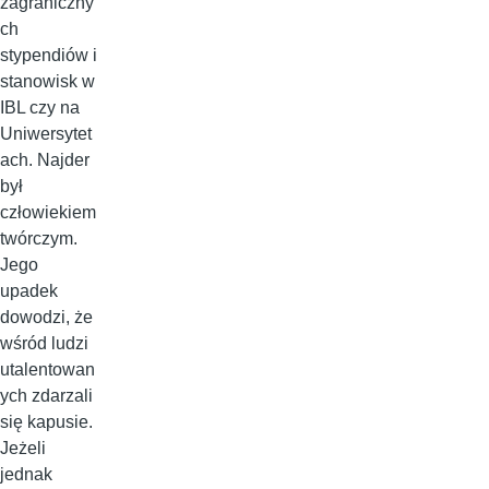
zagraniczny
ch
stypendiów i
stanowisk w
IBL czy na
Uniwersytet
ach. Najder
był
człowiekiem
twórczym.
Jego
upadek
dowodzi, że
wśród ludzi
utalentowan
ych zdarzali
się kapusie.
Jeżeli
jednak