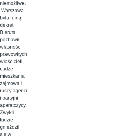
niemożliwe.
Warszawa
była ruiną,
dekret
Bieruta
pozbawił
własności
prawowitych
właścicieli,
cudze
mieszkania
zajmowali
ruscy agenci
i partyjni
aparatczycy.
Zwykli
ludzie
gnieździli
się w