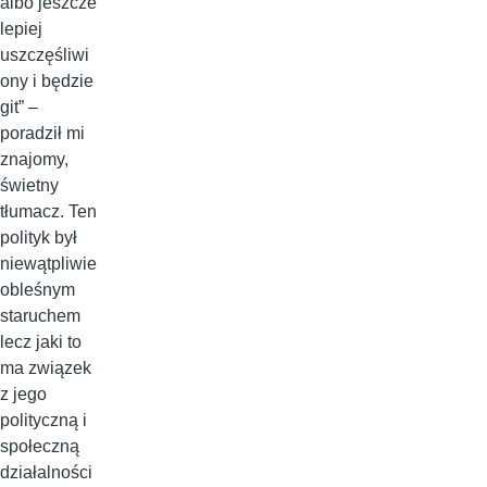
albo jeszcze
lepiej
uszczęśliwi
ony i będzie
git” –
poradził mi
znajomy,
świetny
tłumacz. Ten
polityk był
niewątpliwie
obleśnym
staruchem
lecz jaki to
ma związek
z jego
polityczną i
społeczną
działalności