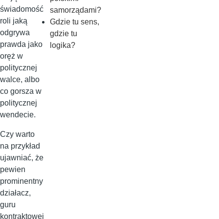
świadomość
samorządami?
roli jaką
Gdzie tu sens,
odgrywa
gdzie tu
prawda jako
logika?
oręż w
politycznej
walce, albo
co gorsza w
politycznej
wendecie.
Czy warto
na przykład
ujawniać, że
pewien
prominentny
działacz,
guru
kontraktowej