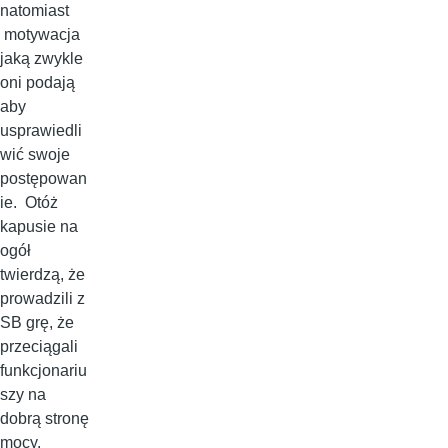
natomiast
motywacja
jaką zwykle
oni podają
aby
usprawiedli
wić swoje
postępowan
ie. Otóż
kapusie na
ogół
twierdzą, że
prowadzili z
SB grę, że
przeciągali
funkcjonariu
szy na
dobrą stronę
mocy.