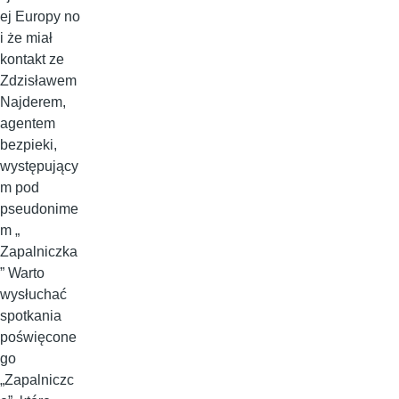
ej Europy no
i że miał
kontakt ze
Zdzisławem
Najderem,
agentem
bezpieki,
występujący
m pod
pseudonime
m „
Zapalniczka
” Warto
wysłuchać
spotkania
poświęcone
go
„Zapalniczc