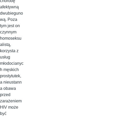
chorobę
afektywną
dwubieguno
wą. Poza
tym jest on
czynnym
homoseksu
alistą,
korzysta z
usług
młodocianyc
h męskich
prostytutek,
a nieustann
a obawa
przed
zarażeniem
HIV może
być