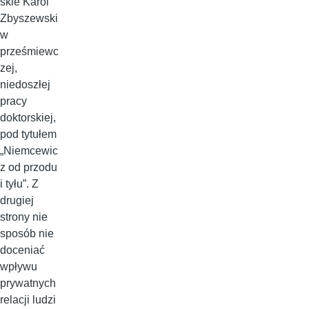
skie Karol
Zbyszewski
w
prześmiewc
zej,
niedoszłej
pracy
doktorskiej,
pod tytułem
„Niemcewic
z od przodu
i tyłu”. Z
drugiej
strony nie
sposób nie
doceniać
wpływu
prywatnych
relacji ludzi