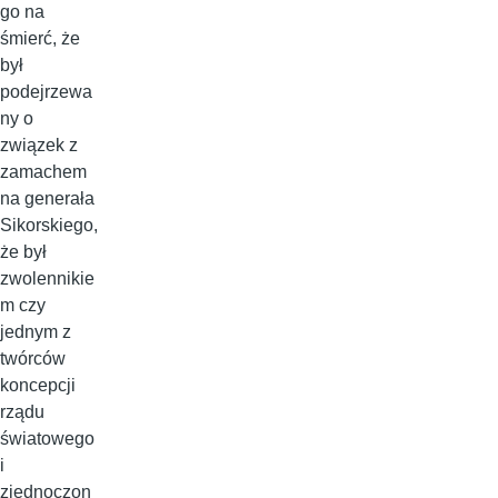
go na
śmierć, że
był
podejrzewa
ny o
związek z
zamachem
na generała
Sikorskiego,
że był
zwolennikie
m czy
jednym z
twórców
koncepcji
rządu
światowego
i
zjednoczon