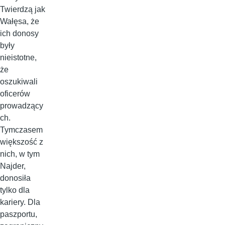
Twierdzą jak
Wałęsa, że
ich donosy
były
nieistotne,
że
oszukiwali
oficerów
prowadzący
ch.
Tymczasem
większość z
nich, w tym
Najder,
donosiła
tylko dla
kariery. Dla
paszportu,