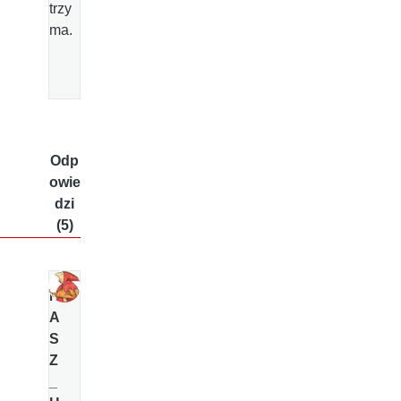
trzy
ma.
Odp
owie
dzi
(5)
N
A
S
Z
_