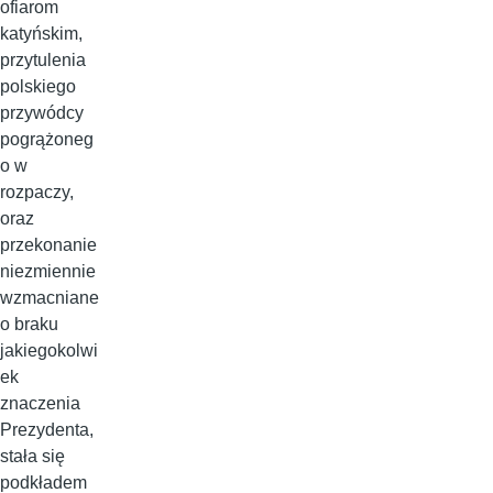
ofiarom
katyńskim,
przytulenia
polskiego
przywódcy
pogrążoneg
o w
rozpaczy,
oraz
przekonanie
niezmiennie
wzmacniane
o braku
jakiegokolwi
ek
znaczenia
Prezydenta,
stała się
podkładem