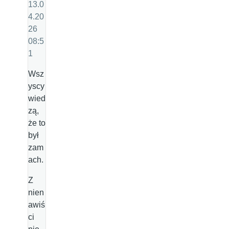
13.0
4.20
26
08:5
1
Wsz
yscy
wied
zą,
że to
był
zam
ach.
Z
nien
awiś
ci