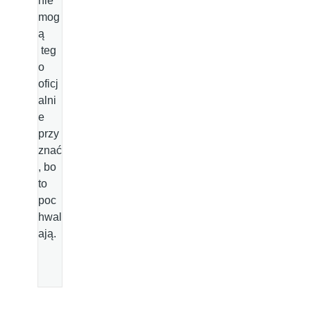
nie
mog
ą
teg
o
oficj
alni
e
przy
znać
, bo
to
poc
hwal
ają.