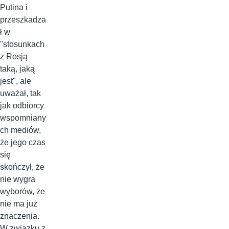
Putina i
przeszkadza
ł w
"stosunkach
z Rosją
taką, jaką
jest", ale
uważał, tak
jak odbiorcy
wspomniany
ch mediów,
że jego czas
się
skończył, że
nie wygra
wyborów, że
nie ma już
znaczenia.
W związku z