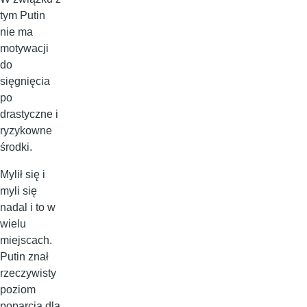
tym Putin
nie ma
motywacji
do
sięgnięcia
po
drastyczne i
ryzykowne
środki.
Mylił się i
myli się
nadal i to w
wielu
miejscach.
Putin znał
rzeczywisty
poziom
poparcia dla