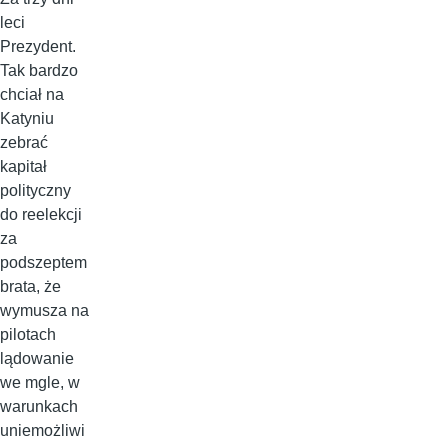
leci
Prezydent.
Tak bardzo
chciał na
Katyniu
zebrać
kapitał
polityczny
do reelekcji
za
podszeptem
brata, że
wymusza na
pilotach
lądowanie
we mgle, w
warunkach
uniemożliwi