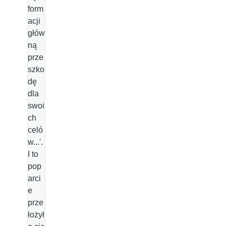
form
acji
głów
ną
prze
szko
dę
dla
swoi
ch
celó
w...'.
I to
pop
arci
e
prze
łożył