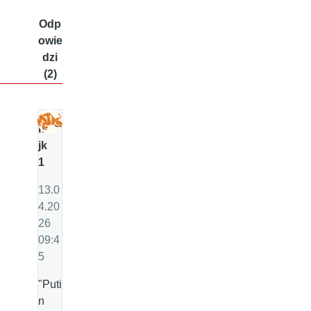
Odp
owie
dzi
(2)
m
jk
1
13.0
4.20
26
09:4
5
"Puti
n