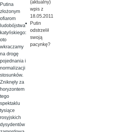
(aktualny)
Putina
wpis z
złożonym
18.05.2011
ofiarom
Putin
ludobójstwa
odstrzelił
katyńskiego:
swoją
oto
pacynkę?
wkraczamy
na drogę
pojednania i
normalizacji
stosunków.
Zniknęły za
horyzontem
tego
spektaklu
tysiące
rosyjskich
dysydentów
zamordowa