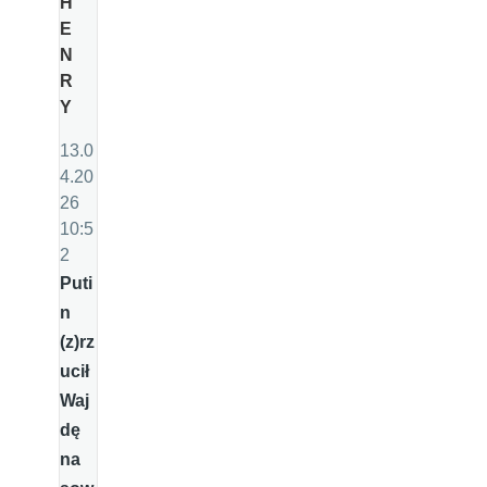
H
E
N
R
Y
13.0
4.20
26
10:5
2
Puti
n
(z)rz
ucił
Waj
dę
na