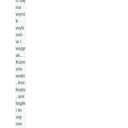
o się
na
wyni
k
wyb
oró
w i
wygr
ał...
Kom
oro
wski
. Ani
kupy
, ani
logik
i to
się
nie