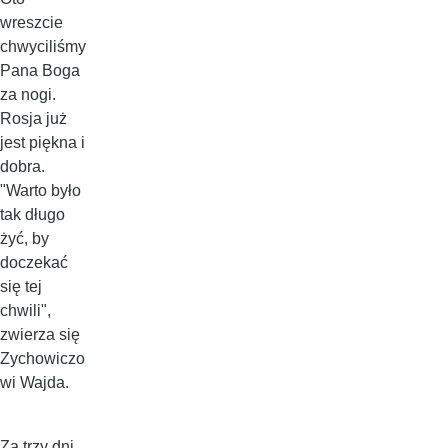
wreszcie
chwyciliśmy
Pana Boga
za nogi.
Rosja już
jest piękna i
dobra.
"Warto było
tak długo
żyć, by
doczekać
się tej
chwili",
zwierza się
Zychowiczo
wi Wajda.
Za trzy dni