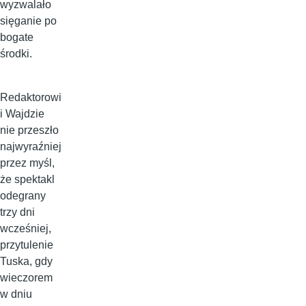
wyzwalało
sięganie po
bogate
środki.
Redaktorowi
i Wajdzie
nie przeszło
najwyraźniej
przez myśl,
że spektakl
odegrany
trzy dni
wcześniej,
przytulenie
Tuska, gdy
wieczorem
w dniu