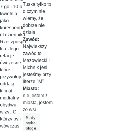
Tuska tylko to
7-go i 10-o
o czym nie
kwietnia
wiemy, że
jako
dobrze nie
koresponde
działa
nt dziennika
Zawód:
Rzeczpospo
Największy
lita. Jego
zawód to
relacje
Mazowiecki i
ówczesne,
Michnik jesli
które
jesteśmy przy
przywołuje,
literze "M"
oddają
Miasto:
klimat
nie jestem z
medialny
miasta, jestem
obydwu
ze wsi
wizyt. Ci
Staty
którzy byli
styka
wówczas
bloge