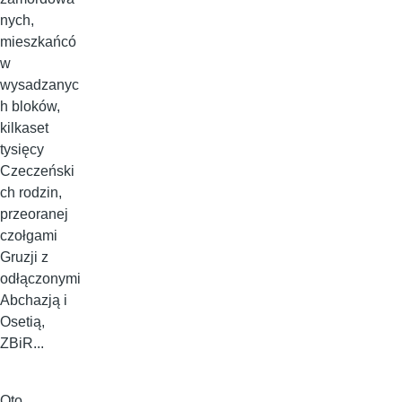
nych,
mieszkańcó
w
wysadzanyc
h bloków,
kilkaset
tysięcy
Czeczeński
ch rodzin,
przeoranej
czołgami
Gruzji z
odłączonymi
Abchazją i
Osetią,
ZBiR...
Oto