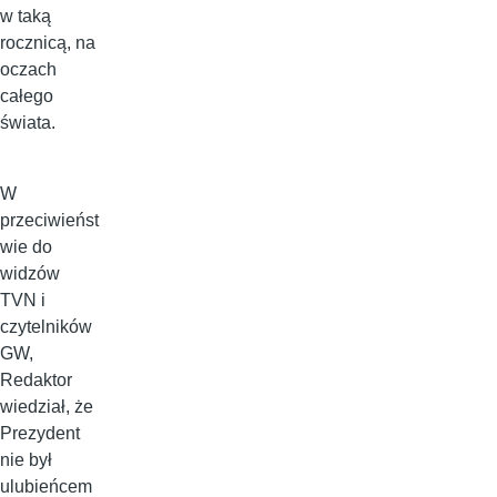
w taką
rocznicą, na
oczach
całego
świata.
W
przeciwieńst
wie do
widzów
TVN i
czytelników
GW,
Redaktor
wiedział, że
Prezydent
nie był
ulubieńcem