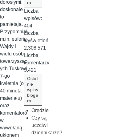
dorosłymi,
ra
doskonale
Liczba
to
wpisów:
pamiętają.
404
Przypomniał
Liczba
m.in. euforię
wyświetleń:
Wajdy i
2,308,571
wielu osób
Liczba
towarzysząc
komentarzy:
ych Tuskowi
3,421
7-go
Ostat
kwietnia (ok
nie
wpisy
40 minuta
bloge
materiału)
ra
oraz
Orędzie
komentatoró
Czy są
w,
uczciwi
wywołaną
dziennikarze?
ukłonem