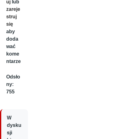
uj
lub
zareje
struj
się
aby
doda
wać
kome
ntarze
Odsło
ny:
755
W
dysku
sji