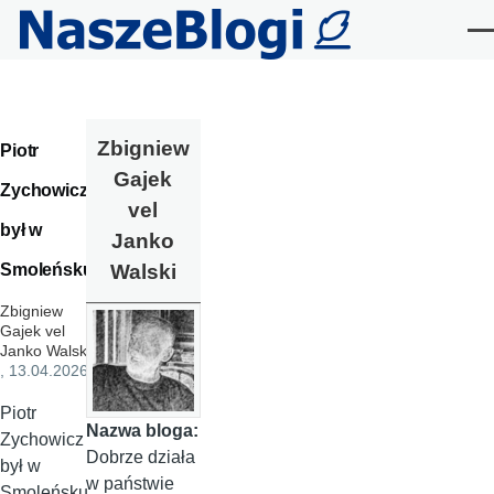
Przejdź do treści
Me
Zbigniew
Piotr
Gajek
Zychowicz
vel
był w
Janko
Smoleńsku
Walski
Zbigniew
Gajek vel
Janko Walski
, 13.04.2026
Piotr
Nazwa bloga:
Zychowicz
Dobrze działa
był w
w państwie
Smoleńsku