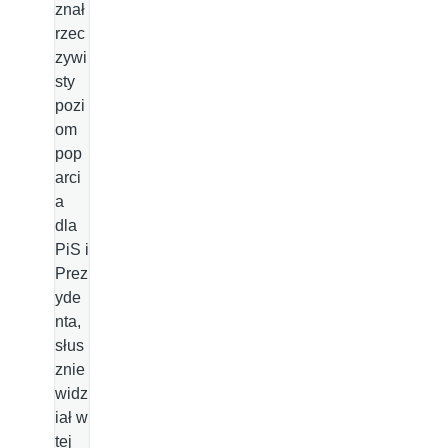
znał
rzec
zywi
sty
pozi
om
pop
arci
a
dla
PiS i
Prez
yde
nta,
słus
znie
widz
iał w
tej