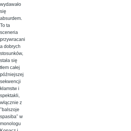
wydawało
się
absurdem.
To ta
sceneria
przywracani
a dobrych
stosunków,
stała się
tłem całej
późniejszej
sekwencji
kłamstw i
spektakli,
włącznie z
"balszoje
spasiba" w
monologu
Kopacz i