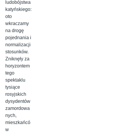
ludobójstwa
katyńskiego:
oto
wkraczamy
na drogę
pojednania i
normalizacji
stosunków.
Zniknęły za
horyzontem
tego
spektaklu
tysiące
rosyjskich
dysydentów
zamordowa
nych,
mieszkańcó
w