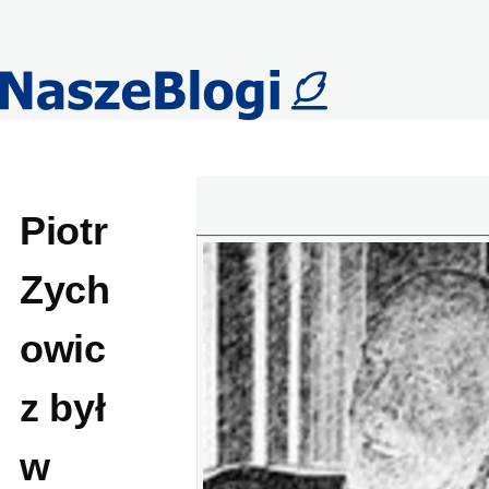
Przejdź do treści
Piotr
Zych
owic
z był
w