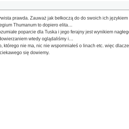
wista prawda. Zauważ jak bełkoczą do do swoich ich językiem n
ollegium Thumanum to dopiero elita…
ozumiałe poparcie dla Tuska i jego ferajny jest wynikiem nagł
edowierzaniem wtedy oglądaliśmy i…
nfo, którego nie ma, nic nie wspomniałeś o linach etc. więc dl
ciekawego się dowiemy.