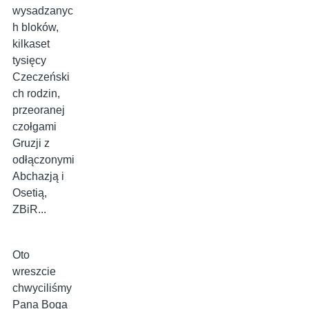
wysadzanyc
h bloków,
kilkaset
tysięcy
Czeczeński
ch rodzin,
przeoranej
czołgami
Gruzji z
odłączonymi
Abchazją i
Osetią,
ZBiR...
Oto
wreszcie
chwyciliśmy
Pana Boga