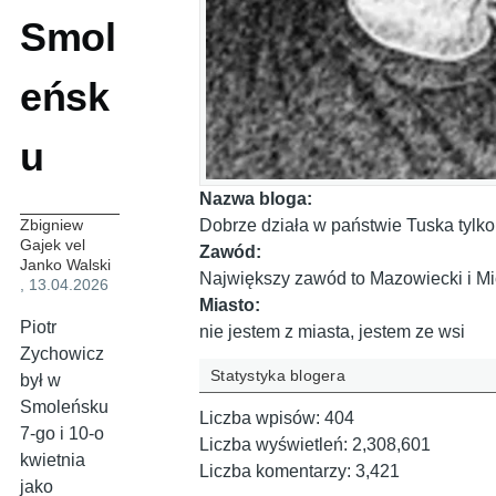
Smol
eńsk
u
Nazwa bloga:
Dobrze działa w państwie Tuska tylko 
Zbigniew
Gajek vel
Zawód:
Janko Walski
Największy zawód to Mazowiecki i Mich
, 13.04.2026
Miasto:
Piotr
nie jestem z miasta, jestem ze wsi
Zychowicz
Statystyka blogera
był w
Smoleńsku
Liczba wpisów:
404
7-go i 10-o
Liczba wyświetleń:
2,308,601
kwietnia
Liczba komentarzy:
3,421
jako