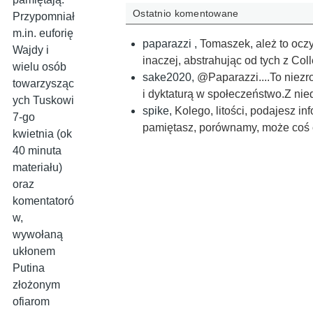
Ostatnio komentowane
Przypomniał
m.in. euforię
paparazzi
,
Tomaszek, ależ to oczy
Wajdy i
inaczej, abstrahując od tych z C
wielu osób
sake2020
,
@Paparazzi....To niezr
towarzysząc
i dyktaturą w społeczeństwo.Z ni
ych Tuskowi
spike
,
Kolego, litości, podajesz i
7-go
pamiętasz, porównamy, może coś 
kwietnia (ok
40 minuta
materiału)
oraz
komentatoró
w,
wywołaną
ukłonem
Putina
złożonym
ofiarom