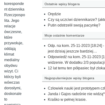
koresponde
Ostatnie wpisy blogera
nt dziennika
Orędzie
Rzeczpospo
Czy są uczciwi dziennikarze? (akt
lita. Jego
Putin odstrzelił swoją pacynkę?
relacje
ówczesne,
Moje ostatnie komentarze
które
przywołuje,
Odp. na kom. 25-11-2023 [18:24] - 
oddają
jest dzisiaj jeszcze bardziej…
klimat
Odpowiedź na kom. 25-11-2023 [19
medialny
widzenie. W dodatku 2/3 populacji
obydwu
12 lat temu ten półpasiec był zlok
wizyt. Ci
którzy byli
Najpopularniejsze wpisy blogera
wówczas
dorosłymi,
Człowiek nauki jest prototypem c
doskonale
Janda i Gajos radośnie nie widzą*
to
Kraśko w pełnej krasie.
pamiętają.