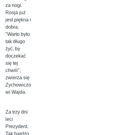
za nogi.
Rosja już
jest piękna i
dobra.
"Warto było
tak długo
żyć, by
doczekać
się tej
chwili",
zwierza się
Zychowiczo
wi Wajda.
Za trzy dni
leci
Prezydent.
Tak bardzo