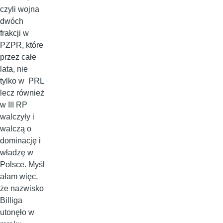
czyli wojna
dwóch
frakcji w
PZPR, które
przez całe
lata, nie
tylko w PRL
lecz również
w III RP
walczyły i
walczą o
dominację i
władzę w
Polsce. Myśl
ałam więc,
że nazwisko
Billiga
utonęło w