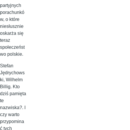
partyjnych
porachunkó
w, o które
niesłusznie
oskarża się
teraz
społeczeńst
wo polskie.
Stefan
Jędrychows
ki, Wilhelm
Billig. Kto
dziś pamięta
te
nazwiska?. I
czy warto
przypomina
ć tych