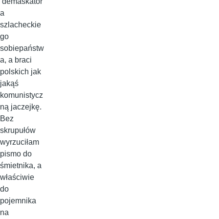
demaskator
a
szlacheckie
go
sobiepaństw
a, a braci
polskich jak
jakąś
komunistycz
ną jaczejkę.
Bez
skrupułów
wyrzuciłam
pismo do
śmietnika, a
właściwie
do
pojemnika
na