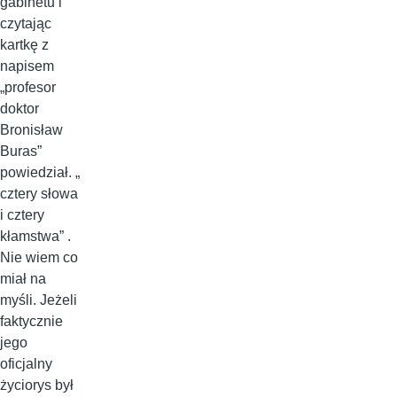
gabinetu i
czytając
kartkę z
napisem
„profesor
doktor
Bronisław
Buras”
powiedział. „
cztery słowa
i cztery
kłamstwa” .
Nie wiem co
miał na
myśli. Jeżeli
faktycznie
jego
oficjalny
życiorys był