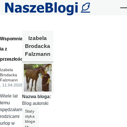
Przejdź do treści
Me
Izabela
Wspomnien
Brodacka
ia z
Falzmann
przeszłości
Izabela
Brodacka
Falzmann
, 11.04.2026
Wiele lat
Nazwa bloga:
temu
Blog autorski
spędzałam z
Staty
styka
rodzicami
bloge
urlop w
ra