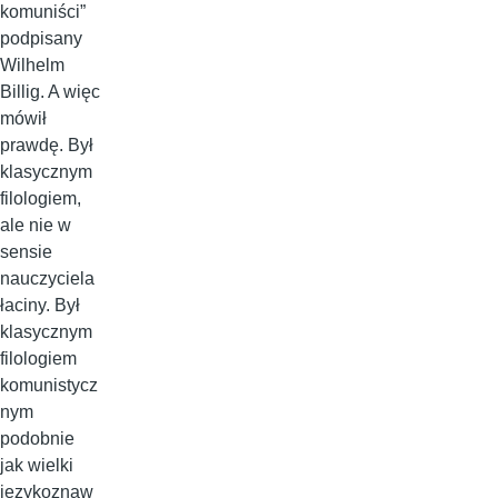
komuniści”
podpisany
Wilhelm
Billig. A więc
mówił
prawdę. Był
klasycznym
filologiem,
ale nie w
sensie
nauczyciela
łaciny. Był
klasycznym
filologiem
komunistycz
nym
podobnie
jak wielki
językoznaw