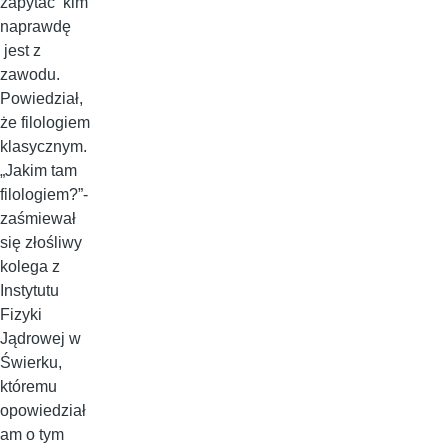
zapytać kim
naprawdę
jest z
zawodu.
Powiedział,
że filologiem
klasycznym.
„Jakim tam
filologiem?”-
zaśmiewał
się złośliwy
kolega z
Instytutu
Fizyki
Jądrowej w
Świerku,
któremu
opowiedział
am o tym