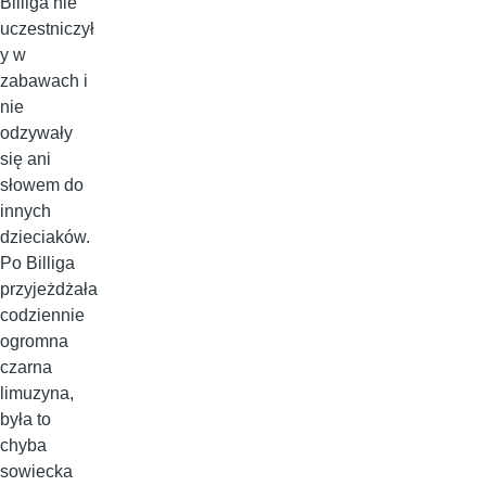
Billiga nie
uczestniczył
y w
zabawach i
nie
odzywały
się ani
słowem do
innych
dzieciaków.
Po Billiga
przyjeżdżała
codziennie
ogromna
czarna
limuzyna,
była to
chyba
sowiecka