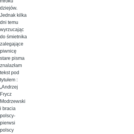
mroku
dziejów.
Jednak kilka
dni temu
wyrzucając
do śmietnika
zalegające
piwnicę
stare pisma
znalazłam
tekst pod
tytułem :
„Andrzej
Frycz
Modrzewski
i bracia
polscy-
pierwsi
polscy