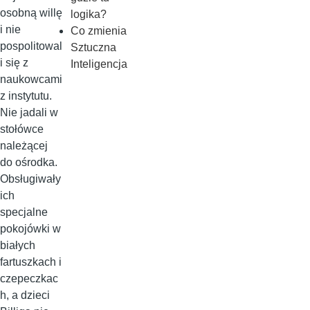
osobną willę
logika?
i nie
Co zmienia
pospolitowal
Sztuczna
i się z
Inteligencja
naukowcami
z instytutu.
Nie jadali w
stołówce
należącej
do ośrodka.
Obsługiwały
ich
specjalne
pokojówki w
białych
fartuszkach i
czepeczkac
h, a dzieci