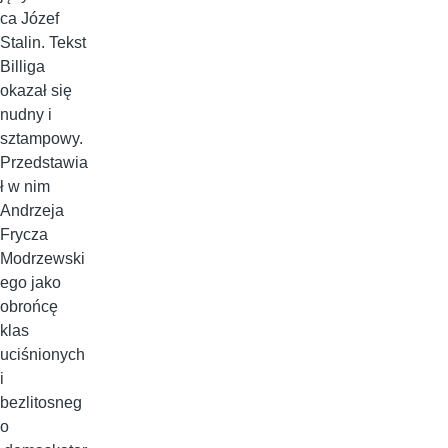
ca Józef
Stalin. Tekst
Billiga
okazał się
nudny i
sztampowy.
Przedstawia
ł w nim
Andrzeja
Frycza
Modrzewski
ego jako
obrońcę
klas
uciśnionych
i
bezlitosneg
o