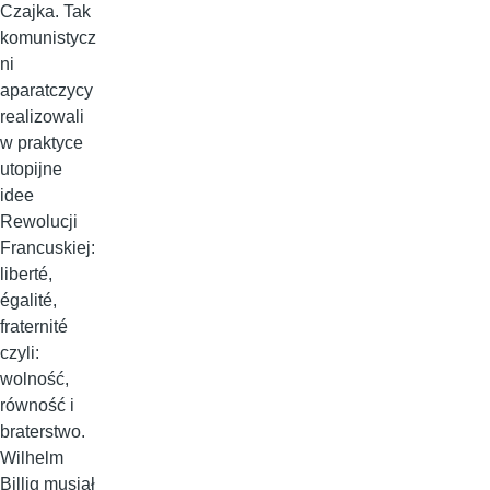
Czajka. Tak
komunistycz
ni
aparatczycy
realizowali
w praktyce
utopijne
idee
Rewolucji
Francuskiej:
liberté,
égalité,
fraternité
czyli:
wolność,
równość i
braterstwo.
Wilhelm
Billig musiał