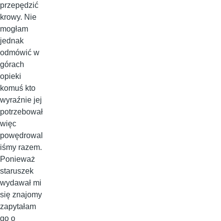
przepędzić
krowy. Nie
mogłam
jednak
odmówić w
górach
opieki
komuś kto
wyraźnie jej
potrzebował
więc
powędrowal
iśmy razem.
Ponieważ
staruszek
wydawał mi
się znajomy
zapytałam
go o