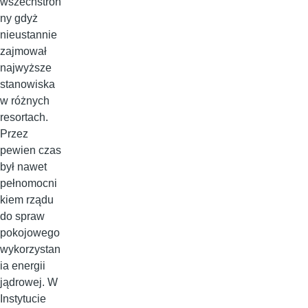
wszechstron
ny gdyż
nieustannie
zajmował
najwyższe
stanowiska
w różnych
resortach.
Przez
pewien czas
był nawet
pełnomocni
kiem rządu
do spraw
pokojowego
wykorzystan
ia energii
jądrowej. W
Instytucie