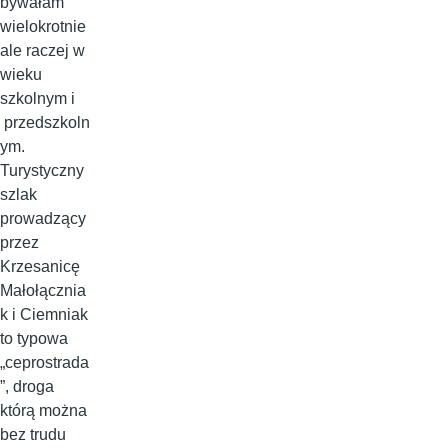
bywałam
wielokrotnie
ale raczej w
wieku
szkolnym i
przedszkoln
ym.
Turystyczny
szlak
prowadzący
przez
Krzesanicę
Małołącznia
k i Ciemniak
to typowa
„ceprostrada
”, droga
którą można
bez trudu