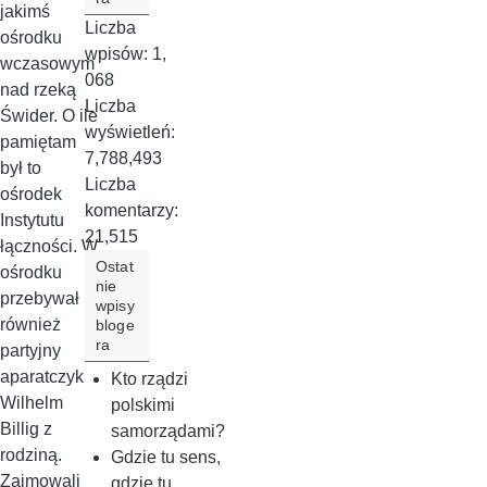
jakimś
Liczba
ośrodku
wpisów:
1,
wczasowym
068
nad rzeką
Liczba
Świder. O ile
wyświetleń:
pamiętam
7,788,493
był to
Liczba
ośrodek
komentarzy:
Instytutu
21,515
łączności. W
Ostat
ośrodku
nie
przebywał
wpisy
również
bloge
ra
partyjny
aparatczyk
Kto rządzi
Wilhelm
polskimi
Billig z
samorządami?
rodziną.
Gdzie tu sens,
Zajmowali
gdzie tu