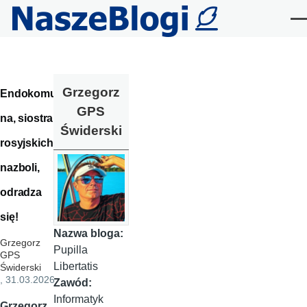
Przejdź do treści
Me
Grzegorz
Endokomu
GPS
na, siostra
Świderski
rosyjskich
nazboli,
odradza
się!
Nazwa bloga:
Grzegorz
Pupilla
GPS
Libertatis
Świderski
, 31.03.2026
Zawód:
Informatyk
Grzegorz