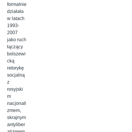
formalnie
działała
w latach
1993-
2007
jako ruch
łączący
bolszewi
cką
retorykę
socjalną
z
rosyjski
m
nacjonali
zmem,
skrajnym
antyliber
alizmem