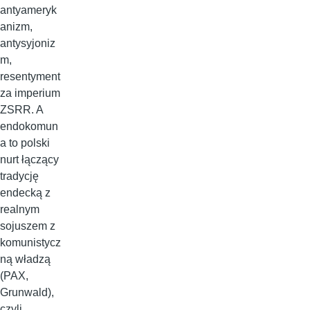
antyameryk
anizm,
antysyjoniz
m,
resentyment
za imperium
ZSRR. A
endokomun
a to polski
nurt łączący
tradycję
endecką z
realnym
sojuszem z
komunistycz
ną władzą
(PAX,
Grunwald),
czyli