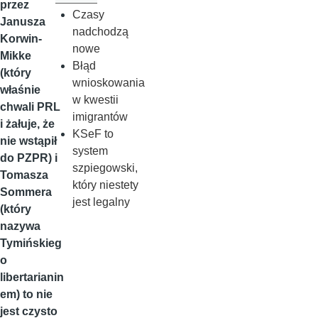
przez
Czasy
Janusza
nadchodzą
Korwin-
nowe
Mikke
Błąd
(który
wnioskowania
właśnie
w kwestii
chwali PRL
imigrantów
i żałuje, że
KSeF to
nie wstąpił
system
do PZPR) i
szpiegowski,
Tomasza
który niestety
Sommera
jest legalny
(który
nazywa
Tymińskieg
o
libertarianin
em) to nie
jest czysto