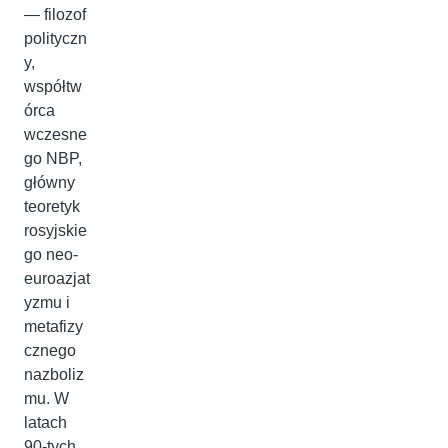
— filozof
polityczn
y,
współtw
órca
wczesne
go NBP,
główny
teoretyk
rosyjskie
go neo-
euroazjat
yzmu i
metafizy
cznego
nazboliz
mu. W
latach
90-tych