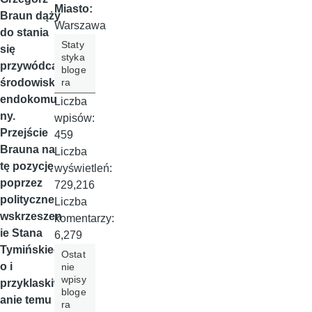
Miasto:
Braun dąży
Warszawa
do stania
Staty
się
styka
przywódcą
bloge
ra
środowiska
endokomu
Liczba
ny.
wpisów:
Przejście
459
Brauna na
Liczba
tę pozycję
wyświetleń:
poprzez
729,216
polityczne
Liczba
wskrzeszen
komentarzy:
ie Stana
6,279
Tymińskieg
Ostat
o i
nie
wpisy
przyklaskiw
bloge
anie temu
ra