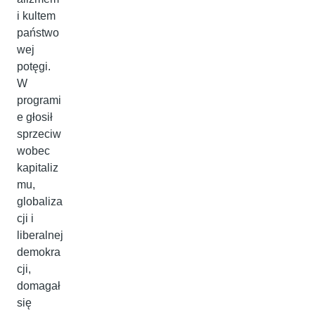
i kultem
państwo
wej
potęgi.
W
programi
e głosił
sprzeciw
wobec
kapitaliz
mu,
globaliza
cji i
liberalnej
demokra
cji,
domagał
się