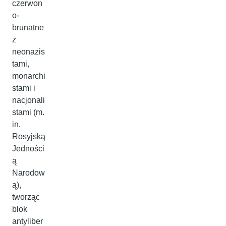
czerwon
o-
brunatne
z
neonazis
tami,
monarchi
stami i
nacjonali
stami (m.
in.
Rosyjską
Jedności
ą
Narodow
ą),
tworząc
blok
antyliber