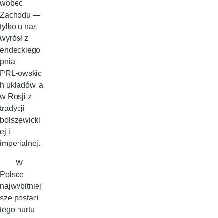
wobec
Zachodu —
tylko u nas
wyrósł z
endeckiego
pnia i
PRL‑owskic
h układów, a
w Rosji z
tradycji
bolszewicki
ej i
imperialnej.
W
Polsce
najwybitniej
sze postaci
tego nurtu