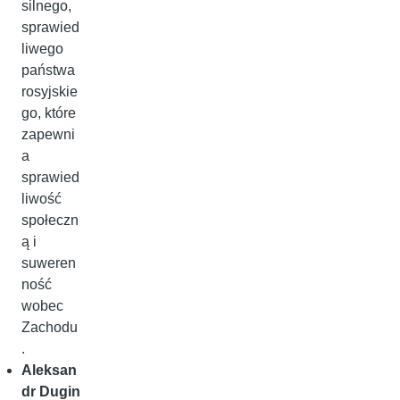
silnego,
sprawied
liwego
państwa
rosyjskie
go, które
zapewni
a
sprawied
liwość
społeczn
ą i
suweren
ność
wobec
Zachodu
.
Aleksan
dr Dugin