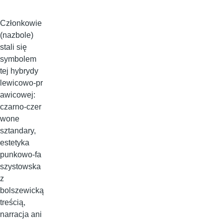
Członkowie
(nazbole)
stali się
symbolem
tej hybrydy
lewicowo‑pr
awicowej:
czarno‑czer
wone
sztandary,
estetyka
punkowo‑fa
szystowska
z
bolszewicką
treścią,
narracja ani