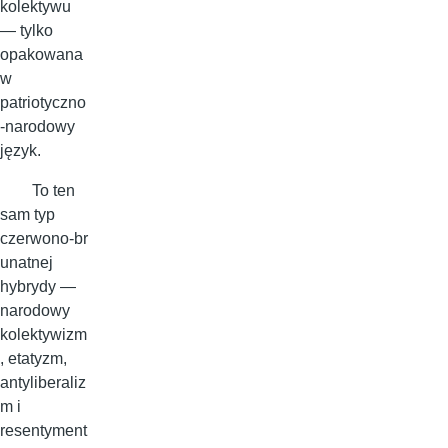
kolektywu
— tylko
opakowana
w
patriotyczno
‑narodowy
język.
To ten
sam typ
czerwono‑br
unatnej
hybrydy —
narodowy
kolektywizm
, etatyzm,
antyliberaliz
m i
resentyment