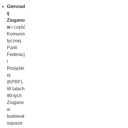
Giennad
ij
Ziugano
w
i część
Komunis
tycznej
Partii
Federacj
i
Rosyjski
ej
(KPRF).
W latach
90-tych
Ziugano
w
budował
sojusze