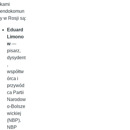
kami
endokomun
y w Rosji są:
Eduard
Limono
w
—
pisarz,
dysydent
,
współtw
órca i
przywód
ca Partii
Narodow
o‑Bolsze
wickiej
(NBP).
NBP