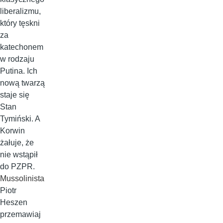
liberalizmu,
który tęskni
za
katechonem
w rodzaju
Putina. Ich
nową twarzą
staje się
Stan
Tymiński. A
Korwin
żałuje, że
nie wstąpił
do PZPR.
Mussolinista
Piotr
Heszen
przemawiaj