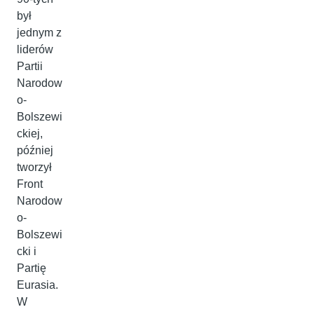
był
jednym z
liderów
Partii
Narodow
o-
Bolszewi
ckiej,
później
tworzył
Front
Narodow
o-
Bolszewi
cki i
Partię
Eurasia.
W