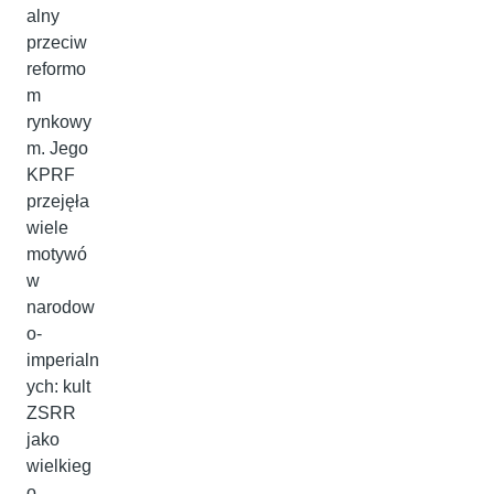
alny
przeciw
reformo
m
rynkowy
m. Jego
KPRF
przejęła
wiele
motywó
w
narodow
o-
imperialn
ych: kult
ZSRR
jako
wielkieg
o