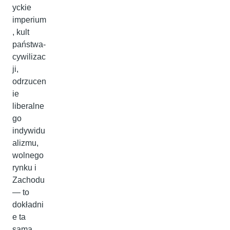
yckie
imperium
, kult
państwa-
cywilizac
ji,
odrzucen
ie
liberalne
go
indywidu
alizmu,
wolnego
rynku i
Zachodu
— to
dokładni
e ta
sama