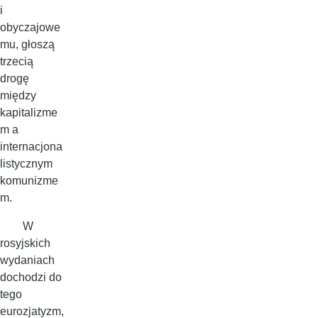
i
obyczajowe
mu, głoszą
trzecią
drogę
między
kapitalizme
m a
internacjona
listycznym
komunizme
m.
W
rosyjskich
wydaniach
dochodzi do
tego
eurozjatyzm,