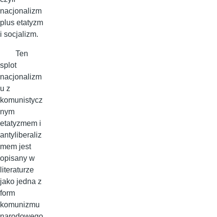
nacjonalizm
plus etatyzm
i socjalizm.
Ten
splot
nacjonalizm
u z
komunistycz
nym
etatyzmem i
antyliberaliz
mem jest
opisany w
literaturze
jako jedna z
form
komunizmu
narodowego