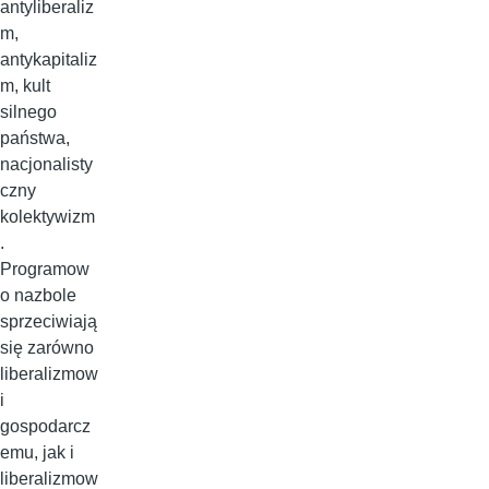
antyliberaliz
m,
antykapitaliz
m, kult
silnego
państwa,
nacjonalisty
czny
kolektywizm
.
Programow
o nazbole
sprzeciwiają
się zarówno
liberalizmow
i
gospodarcz
emu, jak i
liberalizmow