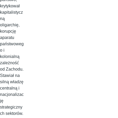
krytykował
kapitalistycz
ną
oligarchię,
korupcję
aparatu
państwoweg
o i
kolonialną
zależność
od Zachodu.
Stawiał na
silną władzę
centralną i
nacjonalizac
ję
strategiczny
ch sektorów.