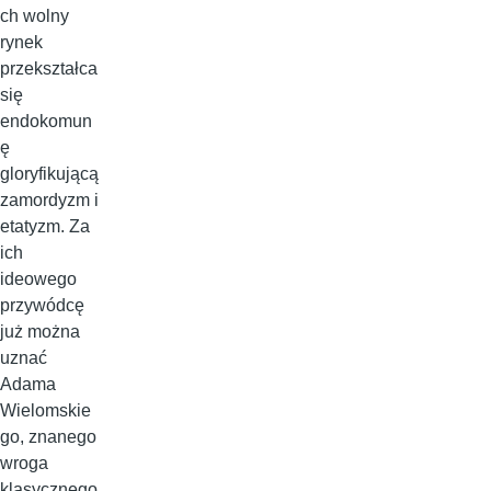
ch wolny
rynek
przekształca
się
endokomun
ę
gloryfikującą
zamordyzm i
etatyzm. Za
ich
ideowego
przywódcę
już można
uznać
Adama
Wielomskie
go, znanego
wroga
klasycznego