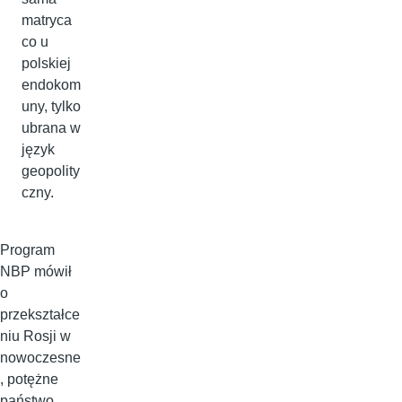
matryca
co u
polskiej
endokom
uny, tylko
ubrana w
język
geopolity
czny.
Program
NBP mówił
o
przekształce
niu Rosji w
nowoczesne
, potężne
państwo,