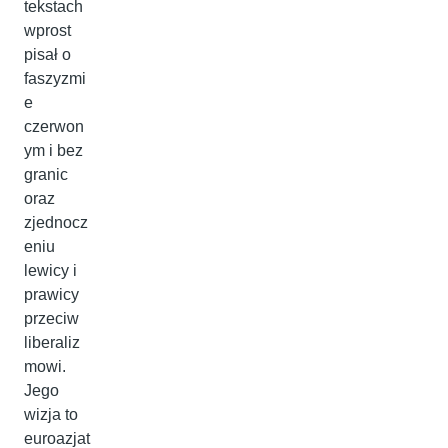
tekstach
wprost
pisał o
faszyzmi
e
czerwon
ym i bez
granic
oraz
zjednocz
eniu
lewicy i
prawicy
przeciw
liberaliz
mowi.
Jego
wizja to
euroazjat