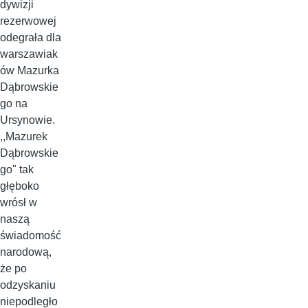
dywizji
rezerwowej
odegrała dla
warszawiak
ów Mazurka
Dąbrowskie
go na
Ursynowie.
,,Mazurek
Dąbrowskie
go" tak
głęboko
wrósł w
naszą
świadomość
narodową,
że po
odzyskaniu
niepodległo