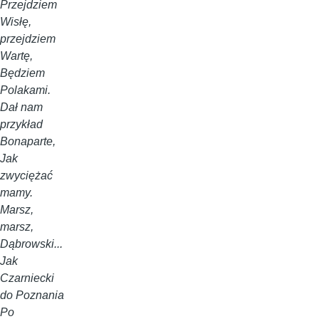
Przejdziem
Wisłę,
przejdziem
Wartę,
Będziem
Polakami.
Dał nam
przykład
Bonaparte,
Jak
zwyciężać
mamy.
Marsz,
marsz,
Dąbrowski...
Jak
Czarniecki
do Poznania
Po