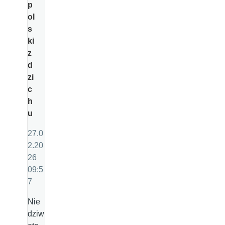
p
ol
s
ki
z
d
zi
c
h
u
27.0
2.20
26
09:5
7
Nie
dziw