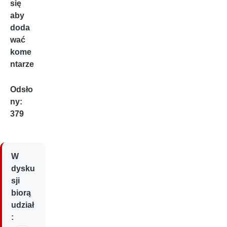
się
aby
doda
wać
kome
ntarze
Odsło
ny:
379
W
dysku
sji
biorą
udział
: