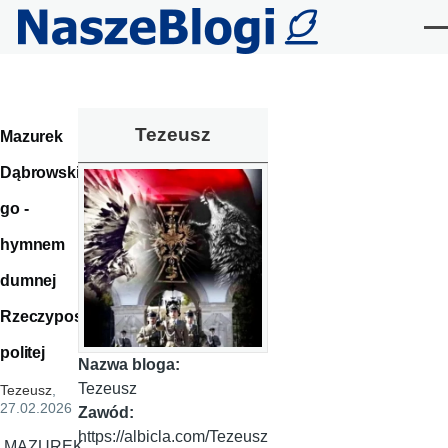
Przejdź do treści
Me
Tezeusz
Mazurek
Dąbrowskie
go -
hymnem
dumnej
Rzeczypos
politej
Nazwa bloga:
Tezeusz
Tezeusz
,
27.02.2026
Zawód:
https://albicla.com/Tezeusz
,MAZUREK