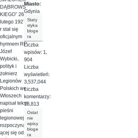
Miasto:
DĄBROWS
Gdynia
KIEGO" 26
Staty
lutego 1927
styka
r stał się
bloge
ra
oficjalnym
hymnem RP.
Liczba
Józef
wpisów:
1,
Wybicki,
904
polityk i
Liczba
żołnierz
wyświetleń:
Legionów
3,537,044
Polskich we
Liczba
Włoszech
komentarzy:
napisał tekst
18,813
pieśni
Ostat
legionowej
nie
wpisy
rozpoczynaj
bloge
ącej się od
ra