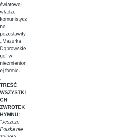
światowej
władze
komunistycz
ne
pozostawiły
,,Mazurka
Dąbrowskie
go" w
niezmienion
ej formie.
.
TREŚĆ
WSZYSTKI
CH
ZWROTEK
HYMNU:
"Jeszcze
Polska nie
zginęła,