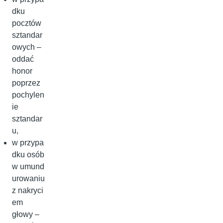
dku
pocztów
sztandar
owych –
oddać
honor
poprzez
pochylen
ie
sztandar
u,
w przypa
dku osób
w umund
urowaniu
z nakryci
em
głowy –