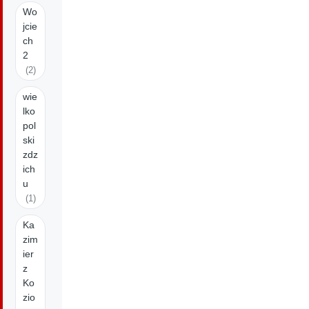
Wo
jcie
ch
2
(2)
wie
lko
pol
ski
zdz
ich
u
(1)
Ka
zim
ier
z
Ko
zio