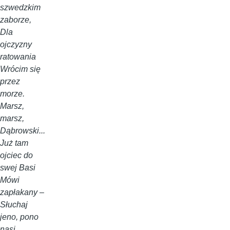
szwedzkim
zaborze,
Dla
ojczyzny
ratowania
Wrócim się
przez
morze.
Marsz,
marsz,
Dąbrowski...
Już tam
ojciec do
swej Basi
Mówi
zapłakany –
Słuchaj
jeno, pono
nasi