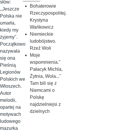
słów:
Bohaterowie
,,Jeszcze
Rzeczypospolitej.
Polska nie
Krystyna
umarła,
Wańkowicz
kiedy my
Niemieckie
żyjemy".
ludobójstwo.
Początkowo
Rzeź Woli
nazywała
Moje
się ona
wspomnienia."
Pieśnią
Pałacyk Michla,
Legionów
Żytnia, Wola..."
Polskich we
Tam bili się z
Włoszech.
Niemcami o
Autor
Polskę
melodii,
najdzielniejsi z
opartej na
dzielnych
motywach
ludowego
mazurka