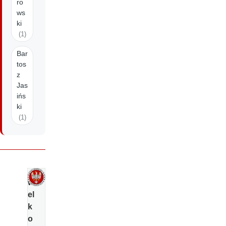
ro
ws
ki
(1)
Bar
tos
z
Jas
ińs
ki
(1)
wi
el
k
o