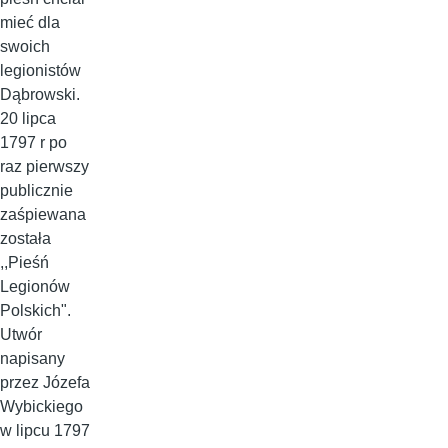
mieć dla
swoich
legionistów
Dąbrowski.
20 lipca
1797 r po
raz pierwszy
publicznie
zaśpiewana
została
,,Pieśń
Legionów
Polskich".
Utwór
napisany
przez Józefa
Wybickiego
w lipcu 1797