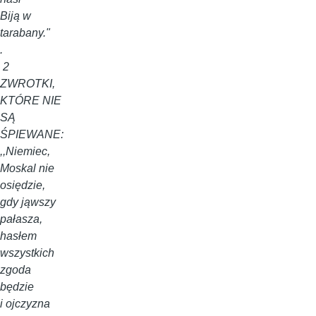
Biją w
tarabany."
.
2
ZWROTKI,
KTÓRE NIE
SĄ
ŚPIEWANE:
,,Niemiec,
Moskal nie
osiędzie,
gdy jąwszy
pałasza,
hasłem
wszystkich
zgoda
będzie
i ojczyzna