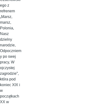
ego z
refrenem
„Marsz,
marsz,
Polonia,
Nasz
dzielny
narodzie,
Odpoczniem
y po swej
pracy, W
ojczystej
zagrodzie”,
która pod
koniec XIX i
w
początkach
XX w