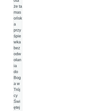
ota
że ta
mas
ońsk
a
przy
śpie
wka
bez
odw
ołan
ia
do
Bog
a w
Trój
cy
Świ
ętej