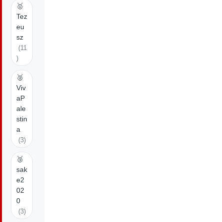
🥇
Tez
eu
sz
(11
)
🥈
Viv
aP
ale
stin
a
(3)
🥉
sak
e2
02
0
(3)