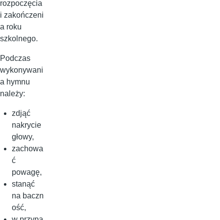
rozpoczęcia
i zakończeni
a roku
szkolnego.
Podczas
wykonywani
a hymnu
należy:
zdjąć
nakrycie
głowy,
zachowa
ć
powagę,
stanąć
na baczn
ość,
w przypa