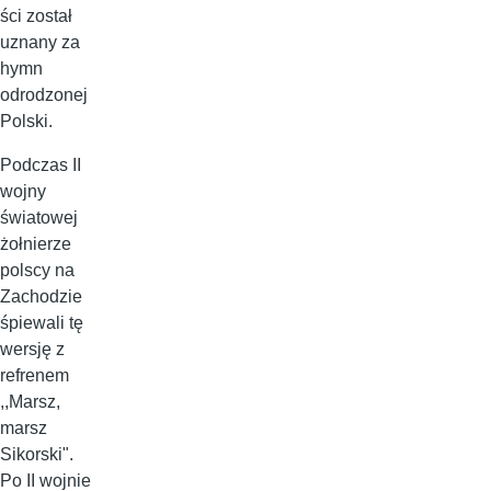
ści został
uznany za
hymn
odrodzonej
Polski.
Podczas II
wojny
światowej
żołnierze
polscy na
Zachodzie
śpiewali tę
wersję z
refrenem
,,Marsz,
marsz
Sikorski".
Po II wojnie