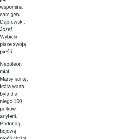
wspomina
sam gen.
Dąbrowski,
Józef
Wybicki
pisze swoją
pieśń.
Napoleon
miał
Marsyliankę,
która warta
była dla
niego 100
pułków
artylerii.
Podobną
bojową
pieśń chciał