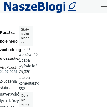
Przejdź do treści
Me
Staty
Porażka
styka
bloge
kolejnego
ra
Liczba
zachodnieg
wpisów:
40
o oszustwa
Liczba
wyświetleń:
VivaPalestina
,
75,320
21.07.2025
Liczba
Złudzenia
komentarzy:
słabną,
552
nawet wśród
Ostat
nie
tych, którzy
wpisy