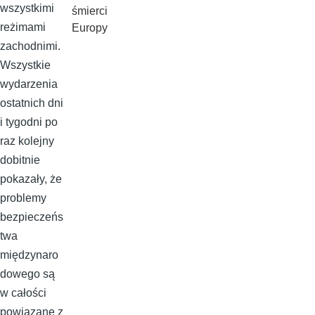
wszystkimi
śmierci
reżimami
Europy
zachodnimi.
Wszystkie
wydarzenia
ostatnich dni
i tygodni po
raz kolejny
dobitnie
pokazały, że
problemy
bezpieczeńs
twa
międzynaro
dowego są
w całości
powiązane z