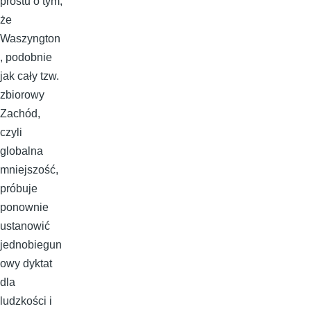
prostu o tym,
że
Waszyngton
, podobnie
jak cały tzw.
zbiorowy
Zachód,
czyli
globalna
mniejszość,
próbuje
ponownie
ustanowić
jednobiegun
owy dyktat
dla
ludzkości i