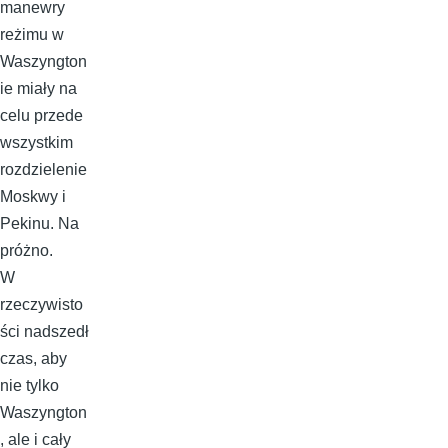
manewry
reżimu w
Waszyngton
ie miały na
celu przede
wszystkim
rozdzielenie
Moskwy i
Pekinu. Na
próżno.
W
rzeczywisto
ści nadszedł
czas, aby
nie tylko
Waszyngton
, ale i cały