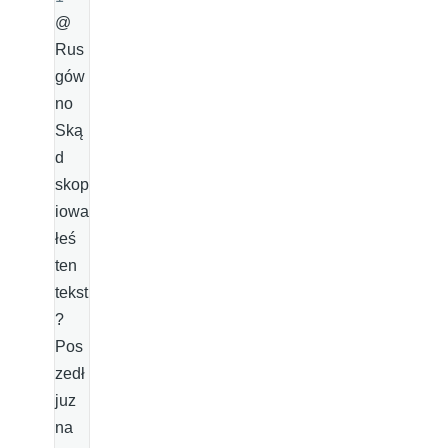
@
Rus
gów
no
Ską
d
skop
iowa
łeś
ten
tekst
?
Pos
zedł
juz
na