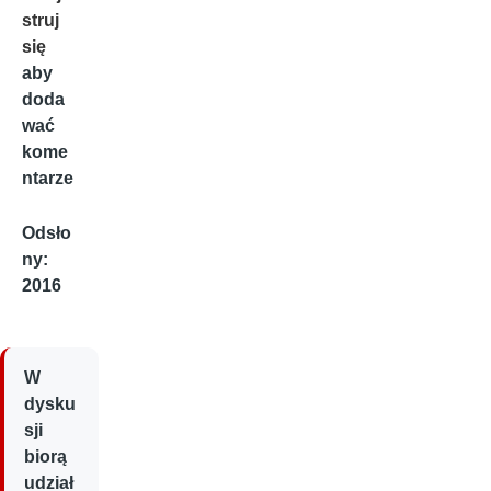
struj
się
aby
doda
wać
kome
ntarze
Odsło
ny:
2016
W
dysku
sji
biorą
udział