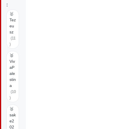
:
🥇
Tez
eu
sz
(11
)
🥈
Viv
aP
ale
stin
a
(10
)
🥉
sak
e2
02