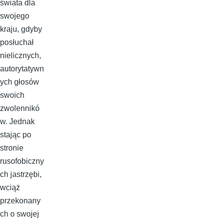
świata dla
swojego
kraju, gdyby
posłuchał
nielicznych,
autorytatywn
ych głosów
swoich
zwolennikó
w. Jednak
stając po
stronie
rusofobiczny
ch jastrzębi,
wciąż
przekonany
ch o swojej