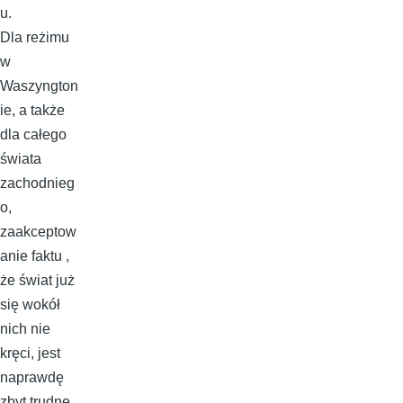
u.
Dla reżimu
w
Waszyngton
ie, a także
dla całego
świata
zachodnieg
o,
zaakceptow
anie faktu ,
że świat już
się wokół
nich nie
kręci, jest
naprawdę
zbyt trudne .