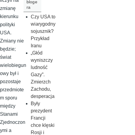
liczyli na
bloge
ra
zmianę
kierunku
Czy USA to
wiarygodny
polityki
sojusznik?
USA.
Przykład
Zmiany nie
Iranu
będzie;
„Głód
świat
wyniszczy
wielobiegun
ludność
owy był i
Gazy”.
pozostaje
Zmierzch
Zachodu,
przedmiote
desperacja
m sporu
Były
między
prezydent
Stanami
Francji
Zjednoczon
chce klęski
ymi a
Rosji i