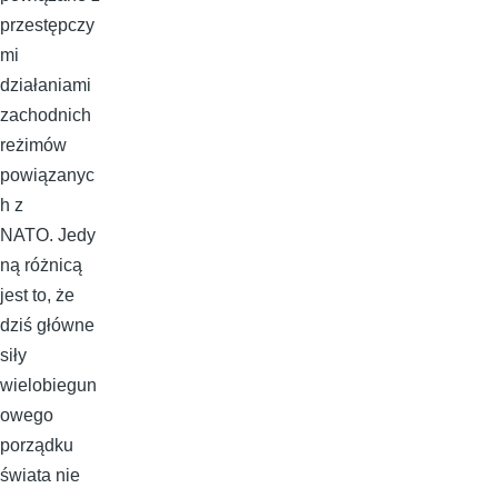
przestępczy
mi
działaniami
zachodnich
reżimów
powiązanyc
h z
NATO. Jedy
ną różnicą
jest to, że
dziś główne
siły
wielobiegun
owego
porządku
świata nie