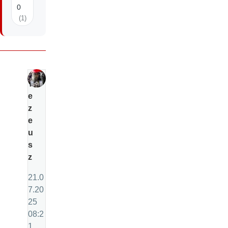
0
(1)
T
e
z
e
u
s
z
21.0
7.20
25
08:2
1