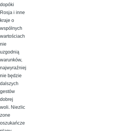
dopóki
Rosja i inne
kraje o
wspólnych
wartościach
nie
uzgodnią
warunków,
najwyraźniej
nie będzie
dalszych
gestów
dobrej
woli. Niezlic
zone
oszukańcze
plany