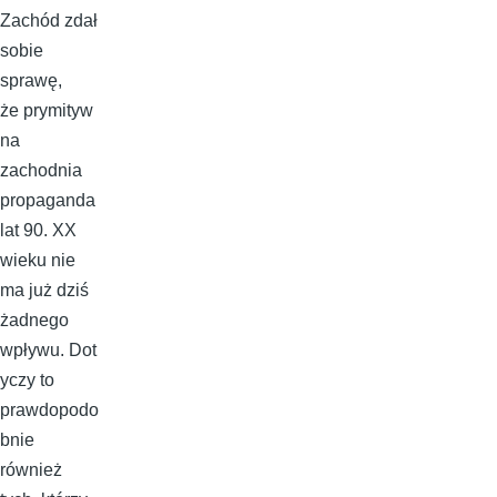
Zachód zdał
sobie
sprawę,
że prymityw
na
zachodnia
propaganda
lat 90. XX
wieku nie
ma już dziś
żadnego
wpływu. Dot
yczy to
prawdopodo
bnie
również