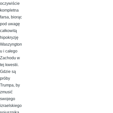
oczywiście
kompletna
farsa, biorąc
pod uwagę
całkowitą
hipokryzję
Waszyngton
u i całego
Zachodu w
tej kwestii.
Gdzie są
próby
Trumpa, by
zmusić
swojego
izraelskiego
sojusznika,