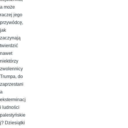
a może
raczej jego
przywódcę,
jak
zaczynają
twierdzić
nawet
niektórzy
zwolennicy
Trumpa, do
zaprzestani
a
eksterminacj
i ludności
palestyńskie
j? Dziesiątki