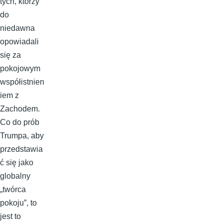
tych, którzy
do
niedawna
opowiadali
się za
pokojowym
współistnien
iem z
Zachodem.
Co do prób
Trumpa, aby
przedstawia
ć się jako
globalny
„twórca
pokoju”, to
jest to