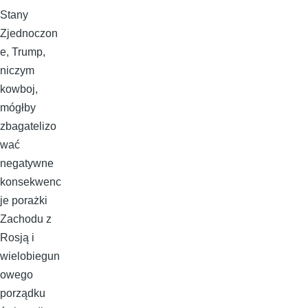
Stany
Zjednoczon
e, Trump,
niczym
kowboj,
mógłby
zbagatelizo
wać
negatywne
konsekwenc
je porażki
Zachodu z
Rosją i
wielobiegun
owego
porządku