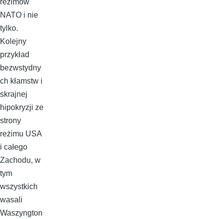
reżimów
NATO i nie
tylko.
Kolejny
przykład
bezwstydny
ch kłamstw i
skrajnej
hipokryzji ze
strony
reżimu USA
i całego
Zachodu, w
tym
wszystkich
wasali
Waszyngton