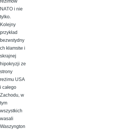
reżimów
NATO i nie
tylko.
Kolejny
przykład
bezwstydny
ch kłamstw i
skrajnej
hipokryzji ze
strony
reżimu USA
i całego
Zachodu, w
tym
wszystkich
wasali
Waszyngton