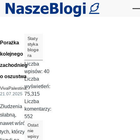
Przejdź do treści
Me
Staty
Porażka
styka
bloge
kolejnego
ra
Liczba
zachodnieg
wpisów:
40
o oszustwa
Liczba
wyświetleń:
VivaPalestina
,
75,315
21.07.2025
Liczba
Złudzenia
komentarzy:
słabną,
552
nawet wśród
Ostat
nie
tych, którzy
wpisy