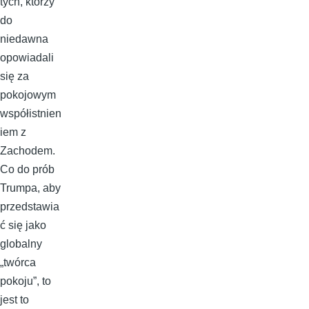
tych, którzy
do
niedawna
opowiadali
się za
pokojowym
współistnien
iem z
Zachodem.
Co do prób
Trumpa, aby
przedstawia
ć się jako
globalny
„twórca
pokoju”, to
jest to