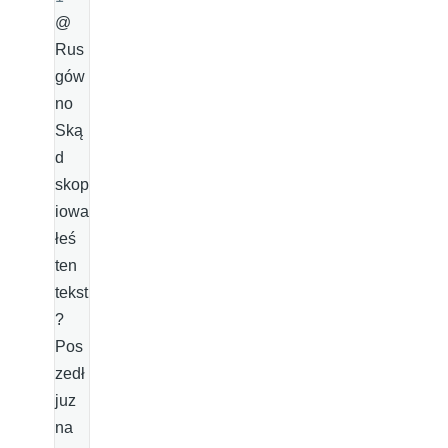
@
Rus
gów
no
Ską
d
skop
iowa
łeś
ten
tekst
?
Pos
zedł
juz
na