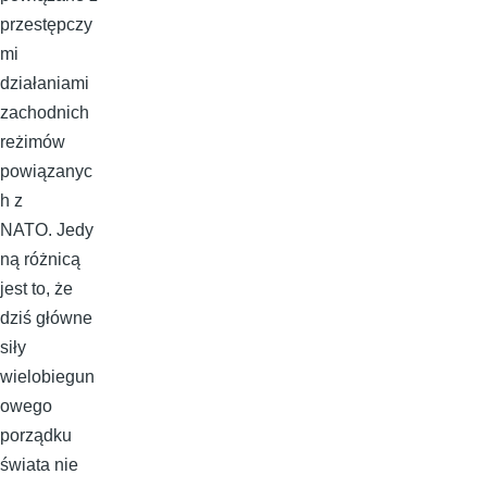
przestępczy
mi
działaniami
zachodnich
reżimów
powiązanyc
h z
NATO. Jedy
ną różnicą
jest to, że
dziś główne
siły
wielobiegun
owego
porządku
świata nie