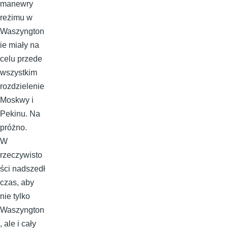
manewry
reżimu w
Waszyngton
ie miały na
celu przede
wszystkim
rozdzielenie
Moskwy i
Pekinu. Na
próżno.
W
rzeczywisto
ści nadszedł
czas, aby
nie tylko
Waszyngton
, ale i cały