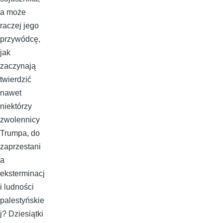
a może
raczej jego
przywódcę,
jak
zaczynają
twierdzić
nawet
niektórzy
zwolennicy
Trumpa, do
zaprzestani
a
eksterminacj
i ludności
palestyńskie
j? Dziesiątki