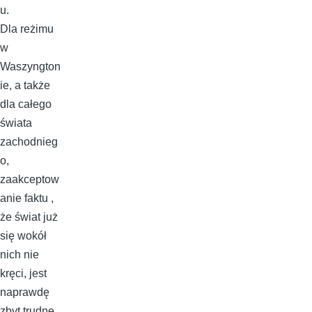
u.
Dla reżimu
w
Waszyngton
ie, a także
dla całego
świata
zachodnieg
o,
zaakceptow
anie faktu ,
że świat już
się wokół
nich nie
kręci, jest
naprawdę
zbyt trudne .