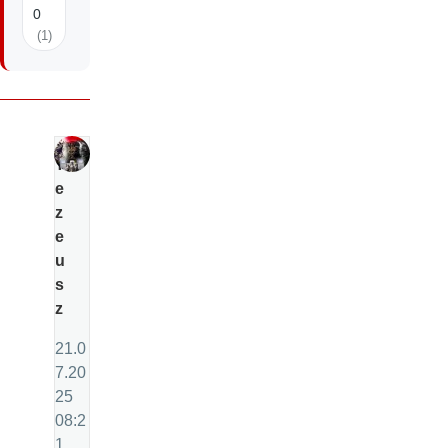
0
(1)
T
e
z
e
u
s
z
21.0
7.20
25
08:2
1