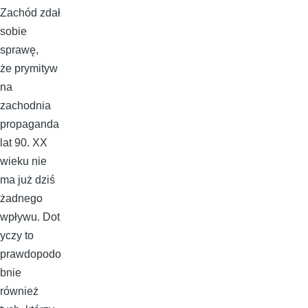
Zachód zdał
sobie
sprawę,
że prymityw
na
zachodnia
propaganda
lat 90. XX
wieku nie
ma już dziś
żadnego
wpływu. Dot
yczy to
prawdopodo
bnie
również