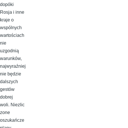
dopóki
Rosja i inne
kraje o
wspólnych
wartościach
nie
uzgodnią
warunków,
najwyraźniej
nie będzie
dalszych
gestów
dobrej
woli. Niezlic
zone
oszukańcze
plany