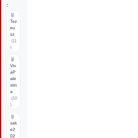
:
🥇
Tez
eu
sz
(11
)
🥈
Viv
aP
ale
stin
a
(10
)
🥉
sak
e2
02