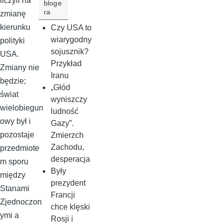
liczyli na
bloge
ra
zmianę
kierunku
Czy USA to
wiarygodny
polityki
sojusznik?
USA.
Przykład
Zmiany nie
Iranu
będzie;
„Głód
świat
wyniszczy
wielobiegun
ludność
owy był i
Gazy”.
pozostaje
Zmierzch
Zachodu,
przedmiote
desperacja
m sporu
Były
między
prezydent
Stanami
Francji
Zjednoczon
chce klęski
ymi a
Rosji i