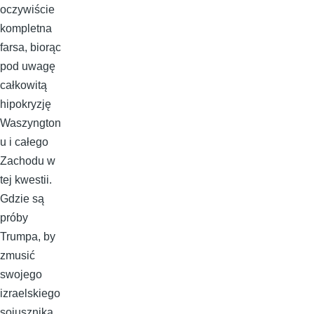
oczywiście
kompletna
farsa, biorąc
pod uwagę
całkowitą
hipokryzję
Waszyngton
u i całego
Zachodu w
tej kwestii.
Gdzie są
próby
Trumpa, by
zmusić
swojego
izraelskiego
sojusznika,