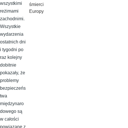
wszystkimi
śmierci
reżimami
Europy
zachodnimi.
Wszystkie
wydarzenia
ostatnich dni
i tygodni po
raz kolejny
dobitnie
pokazały, że
problemy
bezpieczeńs
twa
międzynaro
dowego są
w całości
powiązane z