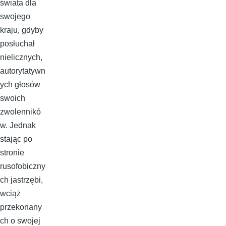
świata dla
swojego
kraju, gdyby
posłuchał
nielicznych,
autorytatywn
ych głosów
swoich
zwolennikó
w. Jednak
stając po
stronie
rusofobiczny
ch jastrzębi,
wciąż
przekonany
ch o swojej