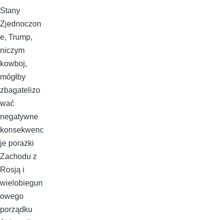
Stany
Zjednoczon
e, Trump,
niczym
kowboj,
mógłby
zbagatelizo
wać
negatywne
konsekwenc
je porażki
Zachodu z
Rosją i
wielobiegun
owego
porządku