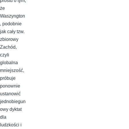
prostu o tym,
że
Waszyngton
, podobnie
jak cały tzw.
zbiorowy
Zachód,
czyli
globalna
mniejszość,
próbuje
ponownie
ustanowić
jednobiegun
owy dyktat
dla
ludzkości i