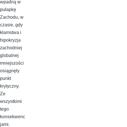
wpadną w
pułapkę
Zachodu, w
czasie, gdy
kłamstwa i
hipokryzja
zachodniej
globalnej
mniejszości
osiągnęły
punkt
krytyczny.
Ze
wszystkimi
tego
konsekwenc
jami.