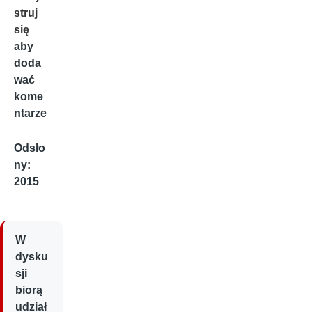
struj
się
aby
doda
wać
kome
ntarze
Odsło
ny:
2015
W
dysku
sji
biorą
udział