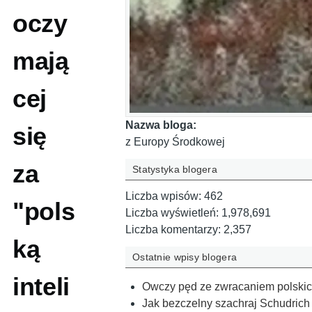
oczy
mają
cej
Nazwa bloga:
się
z Europy Środkowej
za
Statystyka blogera
Liczba wpisów:
462
"pols
Liczba wyświetleń:
1,978,691
Liczba komentarzy:
2,357
ką
Ostatnie wpisy blogera
inteli
Owczy pęd ze zwracaniem polskich 
Jak bezczelny szachraj Schudrich