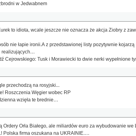
 zbrodni w Jedwabnem
Żurek to idiota, wcale jeszcze nie oznacza że akcja Ziobry z zaw
a osób nie łapie ironii.A z przedstawionej listy pozytywnie kojar
 realizujących…
dź Cejrowskiego: Tusk i Morawiecki to dwie nerki wypełnione
e przechodzą na rosyjski...
ie! Roszczenia Węgier wobec RP
dzienna wzięła te brednie…
ą Ordery Orła Białego, ale miliardów euro za wybudowanie we
AL! Polska firma oszukana na UKRAINIE.…