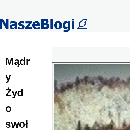
Przejdź do treści
Mądr
y
Żyd
o
swoł