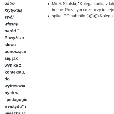
ostro
Mirek Skalski
,
"Kolega konfiarz ta
trochę. Poza tym co znaczy to pe
krytykują
spike
,
PO nabroiło :))))))))) Kolega
swój
własny
naród."
Powyższe
słowa
odnoszące
się, jak
wynika z
kontekstu,
do
wytresowa
nych w
"pedagogic
e wstydu" i
mieszkając