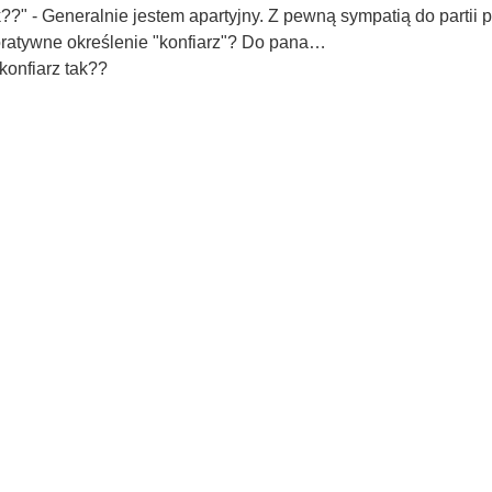
k??" - Generalnie jestem apartyjny. Z pewną sympatią do partii
joratywne określenie "konfiarz"? Do pana…
 konfiarz tak??