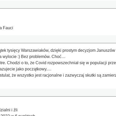
a Fauci
tek tysięcy Warszawiaków, dzięki prostym decyzjom Januszów wo
Na wylocie :) Bez problemów. Choć…
re. Chodzi o to, że Covid rozpowszechniał się w populacji przed
azujecie jako początkowy.…
tulat, że wszystko jest racjonalne i zazwyczaj skutki są zamie
alni i źli