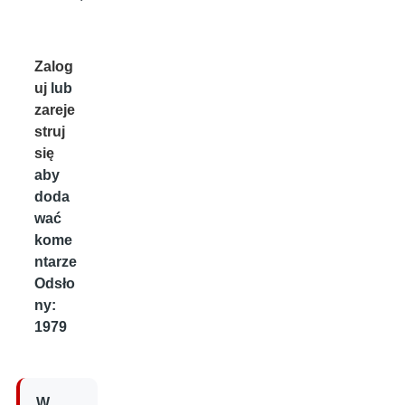
Zalog
uj
lub
zareje
struj
się
aby
doda
wać
kome
ntarze
Odsło
ny:
1979
W