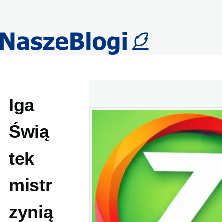
Przejdź do treści
Iga
Świą
tek
mistr
zynią