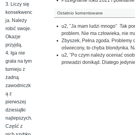
Pożegnanie roku 2021 i powitanie
3. Liczy się
konsekwenc
Ostatnio komentowane
ja. Należy
u2
,
"Ja mam ludzi mnogo" Tak ponoć
robić swoje.
problem. Nie ma człowieka, nie 
Okazje
Zbyszek
,
Pełna zgoda. Problemy d
przyjdą.
oświecony, to chyba blondynka. 
4. Iga nie
u2
,
"Po czym należy oceniać osob
grała na tym
prowadzi donikąd. Dlatego jedyni
turnieju z
żadną
zawodniczk
ą z
pierwszej
dziesiątki
najlepszych.
Część z
nich szybko