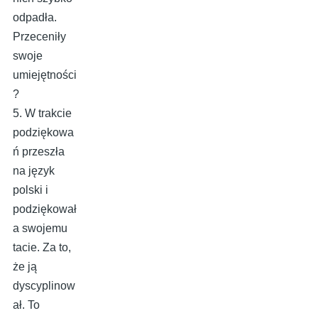
odpadła.
Przeceniły
swoje
umiejętności
?
5. W trakcie
podziękowa
ń przeszła
na język
polski i
podziękował
a swojemu
tacie. Za to,
że ją
dyscyplinow
ał. To