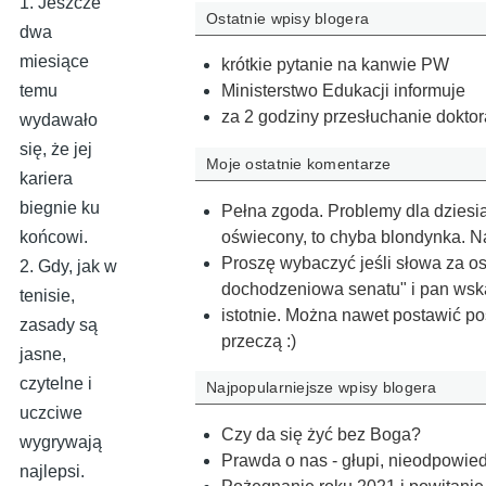
1. Jeszcze
Ostatnie wpisy blogera
dwa
miesiące
krótkie pytanie na kanwie PW
temu
Ministerstwo Edukacji informuje
za 2 godziny przesłuchanie doktor
wydawało
się, że jej
Moje ostatnie komentarze
kariera
biegnie ku
Pełna zgoda. Problemy dla dziesią
oświecony, to chyba blondynka. 
końcowi.
Proszę wybaczyć jeśli słowa za ost
2. Gdy, jak w
dochodzeniowa senatu" i pan wsk
tenisie,
istotnie. Można nawet postawić pos
zasady są
przeczą :)
jasne,
czytelne i
Najpopularniejsze wpisy blogera
uczciwe
Czy da się żyć bez Boga?
wygrywają
Prawda o nas - głupi, nieodpowiedzi
najlepsi.