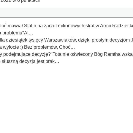
 2022 w 6 punktach
 mawiał Stalin na zarzut milionowych strat w Armii Radzieckiej.
ma problemu"AI…
la dziesiątek tysięcy Warszawiaków, dzięki prostym decyzjom J
Na wylocie :) Bez problemów. Choć…
y podejmujące decyzję?"Totalnie oświecony Bóg Ramtha wskazu
e słuszną decyzją jest brak…