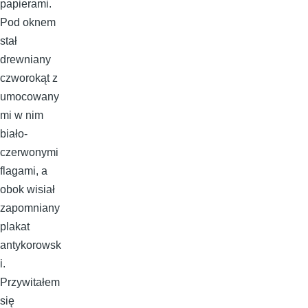
papierami.
Pod oknem
stał
drewniany
czworokąt z
umocowany
mi w nim
biało-
czerwonymi
flagami, a
obok wisiał
zapomniany
plakat
antykorowsk
i.
Przywitałem
się