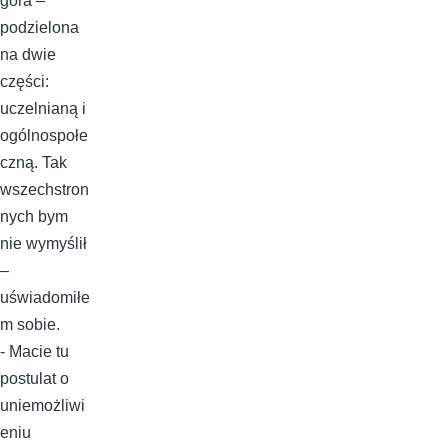
góra –
podzielona
na dwie
części:
uczelnianą i
ogólnospołe
czną. Tak
wszechstron
nych bym
nie wymyślił
–
uświadomiłe
m sobie.
- Macie tu
postulat o
uniemożliwi
eniu