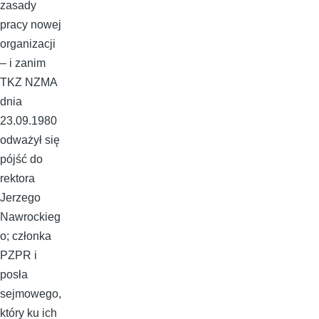
zasady
pracy nowej
organizacji
– i zanim
TKZ NZMA
dnia
23.09.1980
odważył się
pójść do
rektora
Jerzego
Nawrockieg
o; członka
PZPR i
posła
sejmowego,
który ku ich