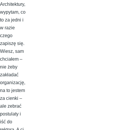
Architektury,
wypytam, co
to za jedni i
w razie
czego
zapiszę się.
Wiesz, sam
chciałem –
nie żeby
zakładać
organizację,
na to jestem
za cienki –
ale zebrać
postulaty i
iść do
rektora. A ci