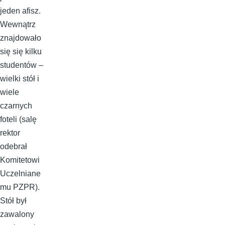
jeden afisz.
Wewnątrz
znajdowało
się się kilku
studentów –
wielki stół i
wiele
czarnych
foteli (salę
rektor
odebrał
Komitetowi
Uczelniane
mu PZPR).
Stół był
zawalony