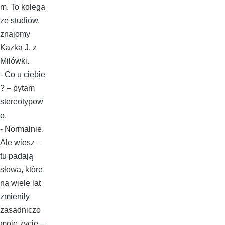
m. To kolega
ze studiów,
znajomy
Kazka J. z
Milówki.
- Co u ciebie
? – pytam
stereotypow
o.
- Normalnie.
Ale wiesz –
tu padają
słowa, które
na wiele lat
zmieniły
zasadniczo
moje życie –