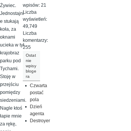
wpisów:
21
Żywiec.
Liczba
Jednostajni
wyświetleń:
e stukają
49,749
koła, za
Liczba
oknami
komentarzy:
ucieka w tył
255
krajobraz
Ostat
nie
parku pod
wpisy
Tychami.
bloge
ra
Stoję w
przejściu
Czwarta
pomiędzy
postać
pola
siedzeniami.
Dzień
Nagle ktoś
agenta
łapie mnie
Destroyer
za rękę,