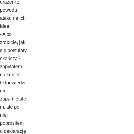
urażeni z
powodu
ataku na ich
ideę.
- A co
zrobicie, jak
się postulaty
skończą? –
zapytałem
na koniec.
Odpowiedzi
nie
zapamiętałe
m, ale po
niej
poprosiłem
o deklarację