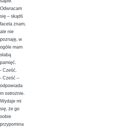
sapie.
Odwracam
się – skądś
faceta znam,
ale nie
poznaję, w
ogóle mam
słabą
pamięć.
- Cześć.
- Cześć –
odpowiada
m ostrożnie.
Wydaje mi
się, że go
sobie
przypomina