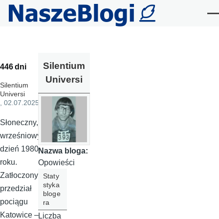
Przejdź do treści
Me
Silentium
446 dni
Universi
Silentium
Universi
, 02.07.2025
Słoneczny,
wrześniowy
dzień 1980
Nazwa bloga:
roku.
Opowieści
Zatłoczony
Staty
styka
przedział
bloge
pociągu
ra
Katowice –
Liczba