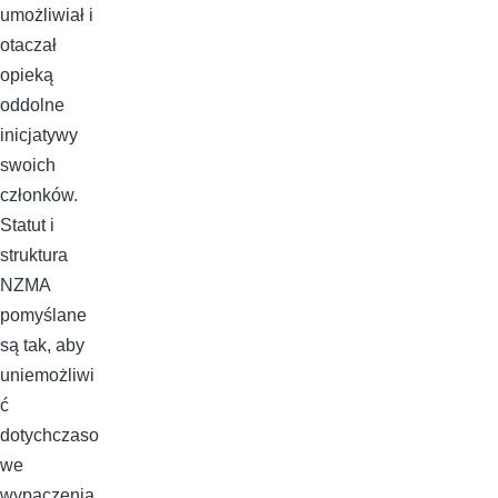
umożliwiał i
otaczał
opieką
oddolne
inicjatywy
swoich
członków.
Statut i
struktura
NZMA
pomyślane
są tak, aby
uniemożliwi
ć
dotychczaso
we
wypaczenia,