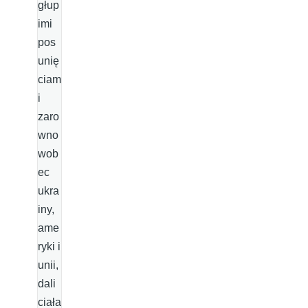
głup
imi
pos
unię
ciam
i
zaro
wno
wob
ec
ukra
iny,
ame
ryki i
unii,
dali
ciała