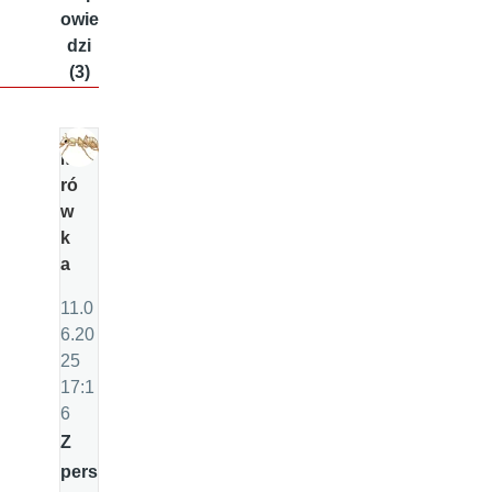
owie
dzi
(3)
M
ró
w
k
a
11.0
6.20
25
17:1
6
Z
pers