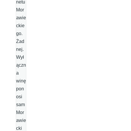
netu
Mor
awie
ckie
go.
Żad
nej.
Wył
ączn
a
winę
pon
osi
sam
Mor
awie
cki