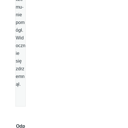
mu-
nie
pom
ógł.
Wid
oczn
ie
się
zdrz
emn
ął.
Odp