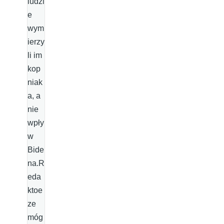
ludzi
e
wym
ierzy
li im
kop
niak
a, a
nie
wpły
w
Bide
na.R
eda
ktoe
ze
móg