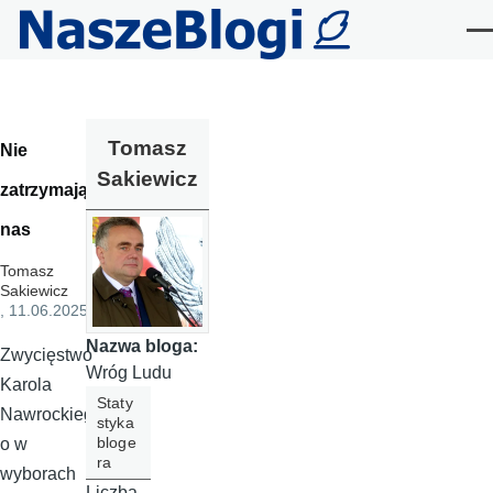
Przejdź do treści
Me
Tomasz
Nie
Sakiewicz
zatrzymają
nas
Tomasz
Sakiewicz
, 11.06.2025
Nazwa bloga:
Zwycięstwo
Wróg Ludu
Karola
Staty
Nawrockieg
styka
bloge
o w
ra
wyborach
Liczba