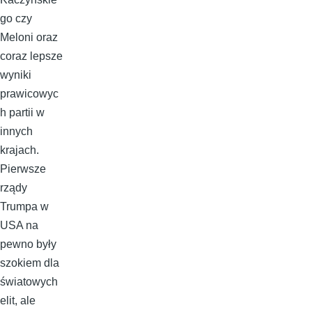
go czy
Meloni oraz
coraz lepsze
wyniki
prawicowyc
h partii w
innych
krajach.
Pierwsze
rządy
Trumpa w
USA na
pewno były
szokiem dla
światowych
elit, ale