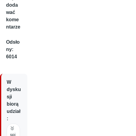
doda
wać
kome
ntarze
Odsło
ny:
6014
W
dysku
sji
biorą
udział
:
🥇
spi