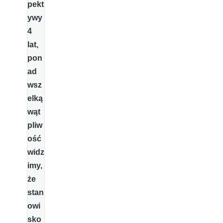
pekt
ywy
4
lat,
pon
ad
wsz
elką
wąt
pliw
ość
widz
imy,
że
stan
owi
sko