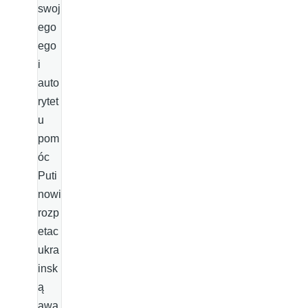
swoj
ego
ego
i
auto
rytet
u
pom
óc
Puti
nowi
rozp
etac
ukra
insk
ą
awa