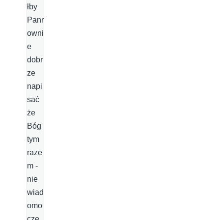
łby
Panr
owni
e
dobr
ze
napi
sać
że
Bóg
tym
raze
m -
nie
wiad
omo
cze