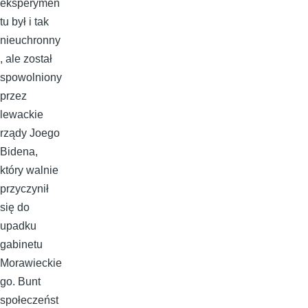
eksperymen
tu był i tak
nieuchronny
, ale został
spowolniony
przez
lewackie
rządy Joego
Bidena,
który walnie
przyczynił
się do
upadku
gabinetu
Morawieckie
go. Bunt
społeczeńst