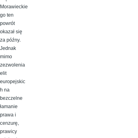
Morawieckie
go ten
powrót
okazał się
za późny.
Jednak
mimo
zezwolenia
elit
europejskic
h na
bezczelne
łamanie
prawa i
cenzurę,
prawicy