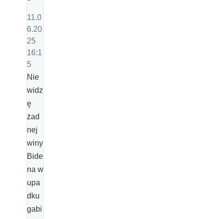
11.0
6.20
25
16:1
5
Nie
widz
ę
żad
nej
winy
Bide
na w
upa
dku
gabi