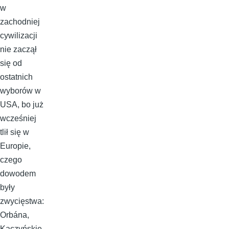
w
zachodniej
cywilizacji
nie zaczął
się od
ostatnich
wyborów w
USA, bo już
wcześniej
tlił się w
Europie,
czego
dowodem
były
zwycięstwa:
Orbána,
Kaczyńskie