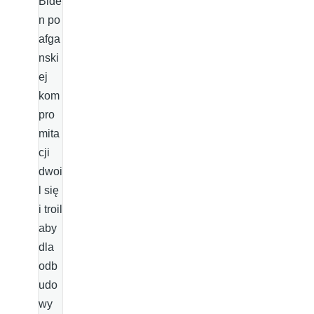
Bide
n po
afga
nski
ej
kom
pro
mita
cji
dwoi
l się
i troil
aby
dla
odb
udo
wy