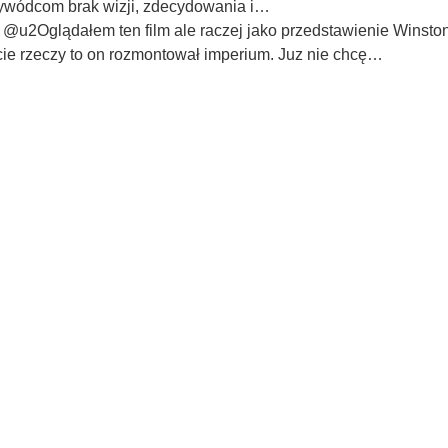
zywódcom brak wizji, zdecydowania i…
,
@u2Oglądałem ten film ale raczej jako przedstawienie Winstona
uncie rzeczy to on rozmontował imperium. Juz nie chcę…