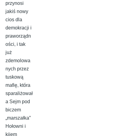
przynosi
jakiś nowy
cios dla
demokracji i
praworządn
ości, i tak
już
zdemolowa
nych przez
tuskową
mafię, która
sparaliżował
a Sejm pod
biczem
„marszałka”
Hołowni i
kijem