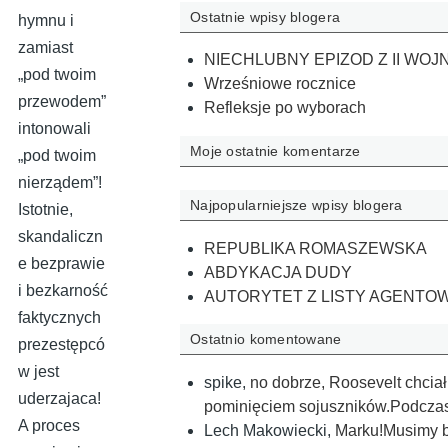
Ostatnie wpisy blogera
hymnu i
zamiast
NIECHLUBNY EPIZOD Z II WOJ
„pod twoim
Wrześniowe rocznice
przewodem”
Refleksje po wyborach
intonowali
Moje ostatnie komentarze
„pod twoim
nierządem”!
Najpopularniejsze wpisy blogera
Istotnie,
skandaliczn
REPUBLIKA ROMASZEWSKA
e bezprawie
ABDYKACJA DUDY
i bezkarność
AUTORYTET Z LISTY AGENTO
faktycznych
Ostatnio komentowane
prezestępcó
w jest
spike
,
no dobrze, Roosevelt chciał
uderzajaca!
pominięciem sojuszników.Podczas
A proces
Lech Makowiecki
,
Marku!Musimy by 