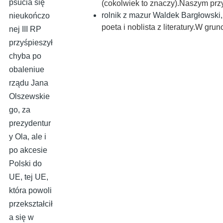
psucia się
(cokolwiek to znaczy).Naszym pr
rolnik z mazur Waldek Bargłowski
nieukończo
poeta i noblista z literatury.W gr
nej III RP
przyśpieszył
chyba po
obaleniue
rządu Jana
Olszewskie
go, za
prezydentur
y Ola, ale i
po akcesie
Polski do
UE, tej UE,
która powoli
przekształcił
a się w