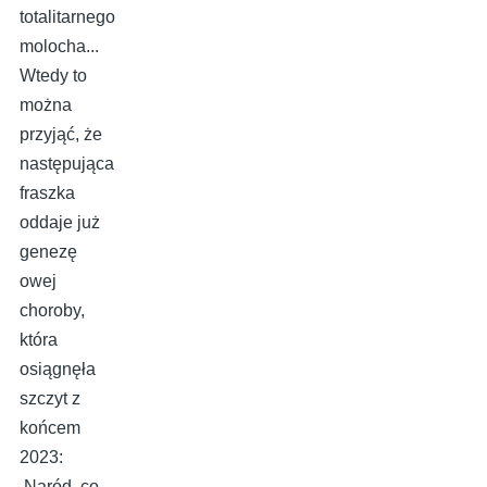
totalitarnego
molocha...
Wtedy to
można
przyjąć, że
następująca
fraszka
oddaje już
genezę
owej
choroby,
która
osiągnęła
szczyt z
końcem
2023:
Naród, co