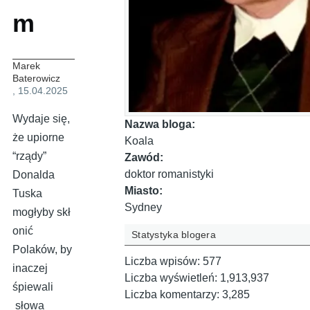
m
Marek
Baterowicz
, 15.04.2025
Wydaje się,
Nazwa bloga:
że upiorne
Koala
“rządy”
Zawód:
doktor romanistyki
Donalda
Miasto:
Tuska
Sydney
mogłyby skł
onić
Statystyka blogera
Polaków, by
Liczba wpisów:
577
inaczej
Liczba wyświetleń:
1,913,937
śpiewali
Liczba komentarzy:
3,285
słowa