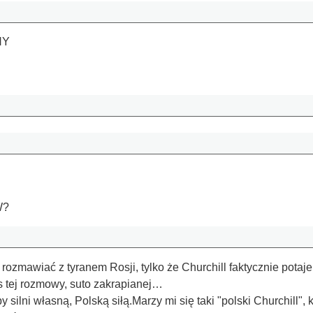
NY
W?
 rozmawiać z tyranem Rosji, tylko że Churchill faktycznie pot
 tej rozmowy, suto zakrapianej…
silni własną, Polską siłą.Marzy mi się taki "polski Churchill",