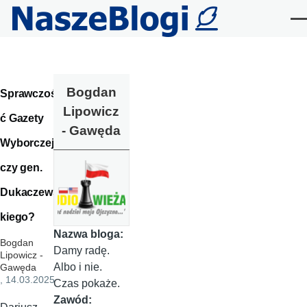
Przejdź do treści
Me
Bogdan
Sprawczoś
Lipowicz
ć Gazety
- Gawęda
Wyborczej
czy gen.
Dukaczews
kiego?
Nazwa bloga:
Bogdan
Damy radę.
Lipowicz -
Albo i nie.
Gawęda
, 14.03.2025
Czas pokaże.
Zawód: