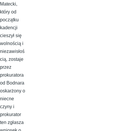
Matecki,
który od
początku
kadencji
cieszył się
wolnością i
niezawisłoś
cią, zostaje
przez
prokuratora
od Bodnara
oskarżony o
niecne
czyny i
prokurator
ten zgłasza
wniosek o