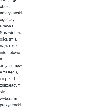
obozu
amerykański
ego” czyli
Prawa i
Sprawiedliw
ości, (miał
największe
internetowe
a
antyreżimow
e zasięgi),
co przed
zbliżającymi
się
wyborami
prezydencki