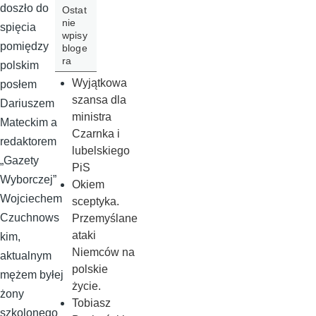
doszło do
Ostat
nie
spięcia
wpisy
pomiędzy
bloge
ra
polskim
Wyjątkowa
posłem
szansa dla
Dariuszem
ministra
Mateckim a
Czarnka i
redaktorem
lubelskiego
„Gazety
PiS
Wyborczej”
Okiem
Wojciechem
sceptyka.
Czuchnows
Przemyślane
ataki
kim,
Niemców na
aktualnym
polskie
mężem byłej
życie.
żony
Tobiasz
szkolonego