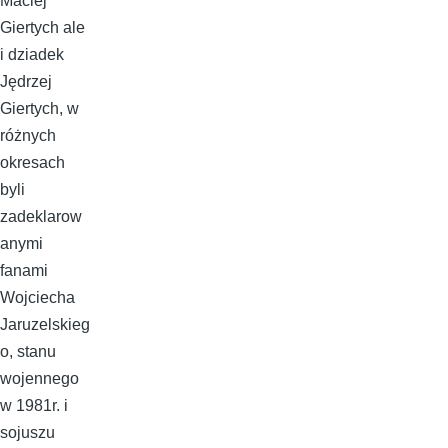
Maciej
Giertych ale
i dziadek
Jędrzej
Giertych, w
różnych
okresach
byli
zadeklarow
anymi
fanami
Wojciecha
Jaruzelskieg
o, stanu
wojennego
w 1981r. i
sojuszu