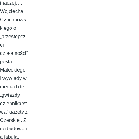
inaczej….
Wojciecha
Czuchnows
kiego o
„przestępcz
ej
działalności”
posła
Mateckiego.
I wywiady w
mediach tej
„gwiazdy
dziennikarst
wa” gazety z
Czerskiej. Z
rozbudowan
ą fabułą.