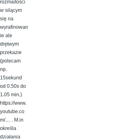
rozmaitości
w silącym
się na
wyrafinowan
ie ale
drętwym
przekazie
(polecam
np.
15sekund
od 0.50s do
1.05 min.)
https://www.
youtube.co
m/…
. M.in
określa
działania