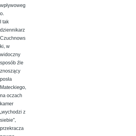
wpływoweg
o.
I tak
dziennikarz
Czuchnows
ki, w
widoczny
sposób źle
znoszący
posła
Mateckiego,
na oczach
kamer
„wychodzi z
siebie”,
przekracza