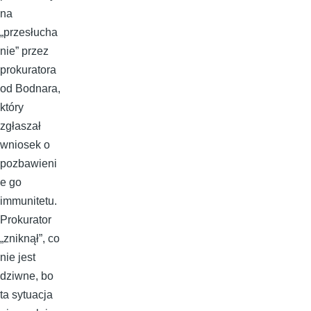
na
„przesłucha
nie” przez
prokuratora
od Bodnara,
który
zgłaszał
wniosek o
pozbawieni
e go
immunitetu.
Prokurator
„zniknął”, co
nie jest
dziwne, bo
ta sytuacja