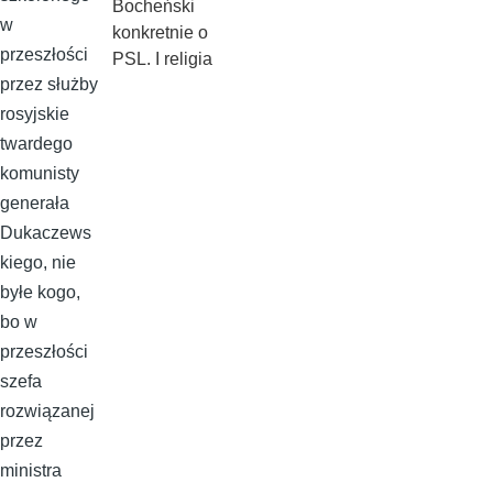
Bocheński
w
konkretnie o
przeszłości
PSL. I religia
przez służby
rosyjskie
twardego
komunisty
generała
Dukaczews
kiego, nie
byłe kogo,
bo w
przeszłości
szefa
rozwiązanej
przez
ministra