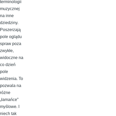
terminologii
muzycznej
na inne
dziedziny.
Poszerzają
pole oglądu
spraw poza
zwykłe,
widoczne na
co dzień
pole
widzenia. To
pozwala na
różne
„łamańce”
myślowe. I
niech tak