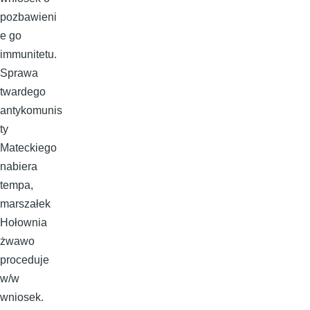
pozbawieni
e go
immunitetu.
Sprawa
twardego
antykomunis
ty
Mateckiego
nabiera
tempa,
marszałek
Hołownia
żwawo
proceduje
w/w
wniosek.