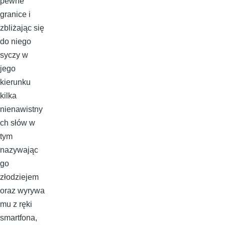
pewne
granice i
zbliżając się
do niego
syczy w
jego
kierunku
kilka
nienawistny
ch słów w
tym
nazywając
go
złodziejem
oraz wyrywa
mu z ręki
smartfona,