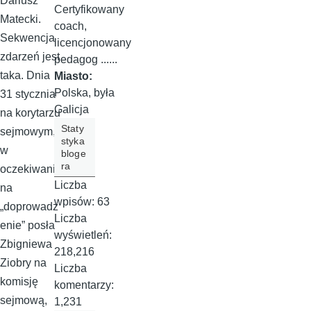
Dariusz
Certyfikowany
Matecki.
coach,
Sekwencja
licencjonowany
zdarzeń jest
pedagog ......
taka. Dnia
Miasto:
Polska, była
31 stycznia
Galicja
na korytarzu
Staty
sejmowym,
styka
w
bloge
ra
oczekiwaniu
Liczba
na
wpisów:
63
„doprowadz
Liczba
enie” posła
wyświetleń:
Zbigniewa
218,216
Ziobry na
Liczba
komisję
komentarzy:
sejmową,
1,231