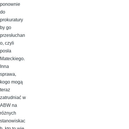
ponownie
do
prokuratury
by go
przesłuchan
o, czyli
posła
Mateckiego.
Inna
sprawa,
kogo mogą
teraz
zatrudniać w
ABW na
różnych
stanowiskac
h, kto to wie.