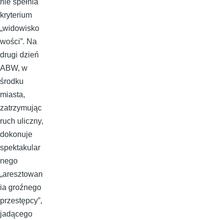
nie spełnia
kryterium
„widowisko
wości”. Na
drugi dzień
ABW, w
środku
miasta,
zatrzymując
ruch uliczny,
dokonuje
spektakular
nego
„aresztowan
ia groźnego
przestępcy”,
jadącego