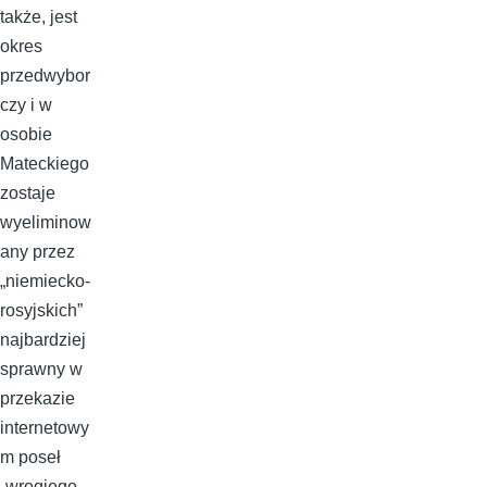
także, jest
okres
przedwybor
czy i w
osobie
Mateckiego
zostaje
wyeliminow
any przez
„niemiecko-
rosyjskich”
najbardziej
sprawny w
przekazie
internetowy
m poseł
„wrogiego