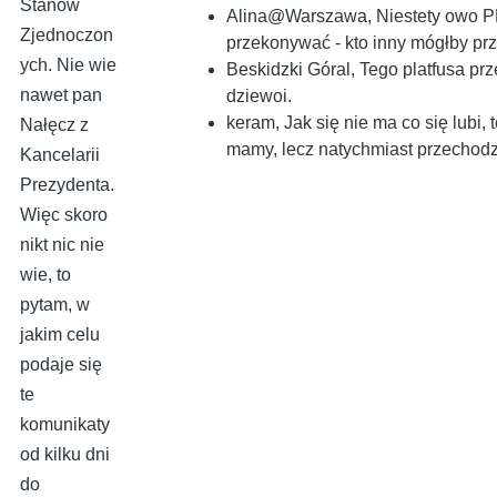
Stanów
Alina@Warszawa
,
Niestety owo P
Zjednoczon
przekonywać - kto inny mógłby prz
ych. Nie wie
Beskidzki Góral
,
Tego platfusa prz
nawet pan
dziewoi.
keram
,
Jak się nie ma co się lubi,
Nałęcz z
mamy, lecz natychmiast przechodz
Kancelarii
Prezydenta.
Więc skoro
nikt nic nie
wie, to
pytam, w
jakim celu
podaje się
te
komunikaty
od kilku dni
do