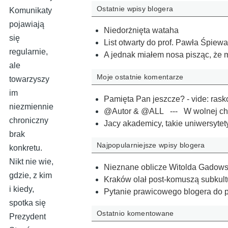
Ostatnie wpisy blogera
Komunikaty
pojawiają
Niedorżnięta wataha
się
List otwarty do prof. Pawła Śpiew
regularnie,
A jednak miałem nosa pisząc, że 
ale
Moje ostatnie komentarze
towarzyszy
im
Pamięta Pan jeszcze? - vide: rask
niezmiennie
@Autor & @ALL --- W wolnej chwil
chroniczny
Jacy akademicy, takie uniwersytety
brak
Najpopularniejsze wpisy blogera
konkretu.
Nikt nie wie,
Nieznane oblicze Witolda Gadow
gdzie, z kim
Kraków olał post-komuszą subkul
i kiedy,
Pytanie prawicowego blogera do 
spotka się
Ostatnio komentowane
Prezydent