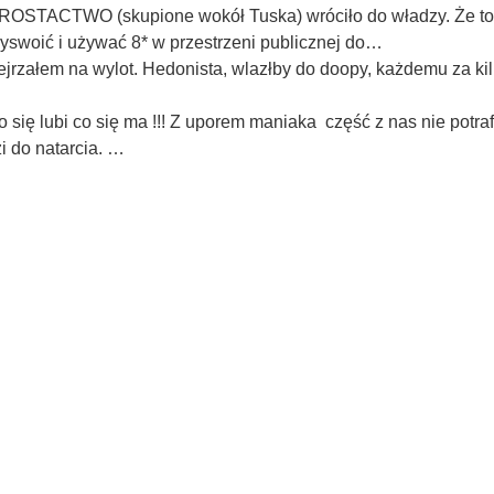
ROSTACTWO (skupione wokół Tuska) wróciło do władzy. Że to 
yswoić i używać 8* w przestrzeni publicznej do…
ejrzałem na wylot. Hedonista, wlazłby do doopy, każdemu za kilk
 to się lubi co się ma !!! Z uporem maniaka część z nas nie pot
i do natarcia. …