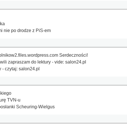
aka
mi nie po drodze z PiS-em
olnikow2.files.wordpress.com Serdeczności!
i zapraszam do lektury - vide: salon24.pl
 - czytaj: salon24.pl
skiego
turę TVN-u
posłanki Scheuring-Wielgus