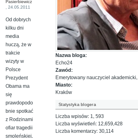
Pasierbiewicz
, 24.05.2011
Od dobrych
kilku dni
media
huczą, że w
trakcie
Nazwa bloga:
wizyty w
Echo24
Polsce
Zawód:
Emerytowany nauczyciel akademicki, tł
Prezydent
Miasto:
Obama ma
Kraków
się
prawdopodo
Statystyka blogera
bnie spotkać
Liczba wpisów:
1, 593
z Rodzinami
Liczba wyświetleń:
12,659,428
ofiar tragedii
Liczba komentarzy:
30,114
smoleńskiej.