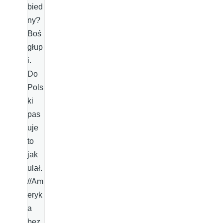
bied
ny?
Boś
głup
i.
Do
Pols
ki
pas
uje
to
jak
ulał.
//Am
eryk
a
bez