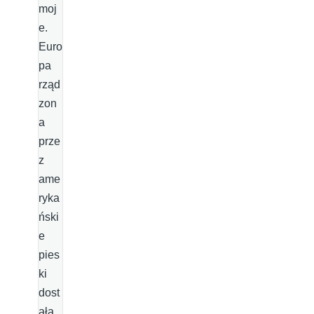
moj
e.
Euro
pa
rząd
zon
a
prze
z
ame
ryka
ński
e
pies
ki
dost
ała