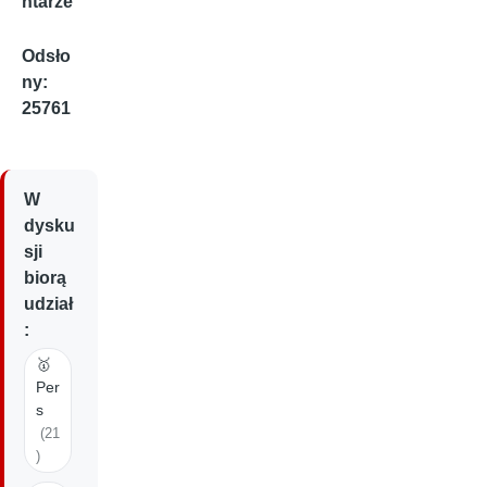
ntarze
Odsło
ny:
25761
W
dysku
sji
biorą
udział
:
🥇
Per
s
(21
)