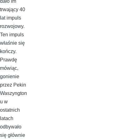
dało im
trwający 40
lat impuls
rozwojowy.
Ten impuls
właśnie się
kończy.
Prawdę
mówiąc,
gonienie
przez Pekin
Waszyngton
u w
ostatnich
latach
odbywało
się głównie