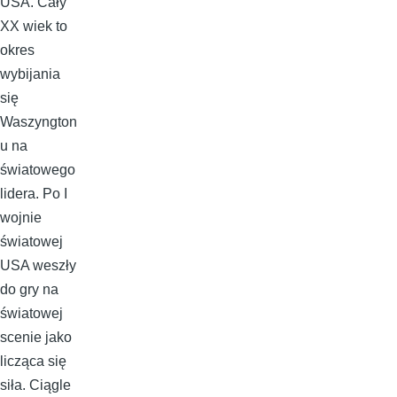
USA. Cały
XX wiek to
okres
wybijania
się
Waszyngton
u na
światowego
lidera. Po I
wojnie
światowej
USA weszły
do gry na
światowej
scenie jako
licząca się
siła. Ciągle