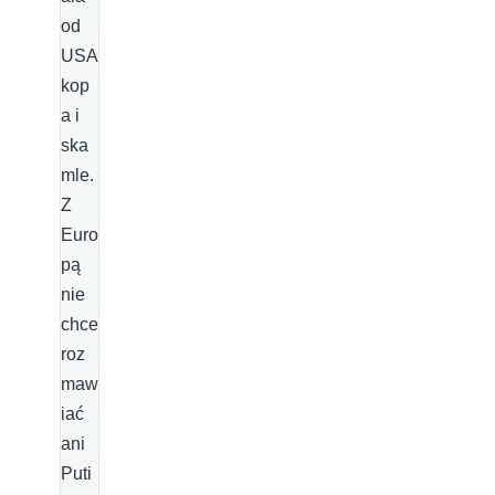
od
USA
kop
a i
ska
mle.
Z
Euro
pą
nie
chce
roz
maw
iać
ani
Puti