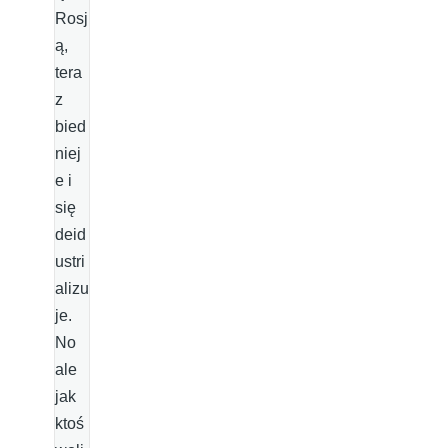
Rosj
ą,
tera
z
bied
niej
e i
się
deid
ustri
alizu
je.
No
ale
jak
ktoś