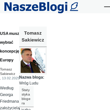
Przejdź do treści
Me
Tomasz
USA muszą
Sakiewicz
wybrać
koncepcję
Europy
Tomasz
Sakiewicz
Nazwa bloga:
, 13.02.2025
Wróg Ludu
Według
Staty
styka
Georga
bloge
Friedmana,
ra
założyciela
Liczba