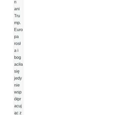
n
ani
Tru
mp.
Euro
pa
rosł
a i
bog
aciła
się
jedy
nie
wsp
ółpr
acuj
ąc z