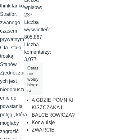
think tanku
wpisów:
Stratfor,
237
Liczba
zwanego
wyświetleń:
czasem
805,887
prywatnym
Liczba
CIA, stałą
komentarzy:
troską
3,077
Stanów
Ostat
Zjednoczon
nie
wpisy
ych jest
bloge
niedopuszcz
ra
enie do
A GDZIE POMNIKI
powstania
KISZCZAKA I
potęgi, która
BALCEROWICZA?
Konwulsje
mogłaby
ZWARCIE
zagrozić