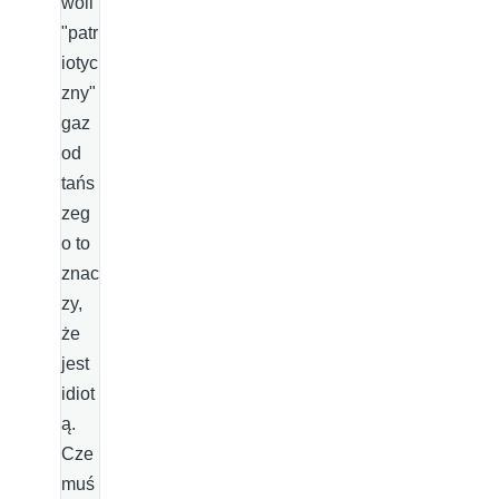
woli
"patr
iotyc
zny"
gaz
od
tańs
zeg
o to
znac
zy,
że
jest
idiot
ą.
Cze
muś