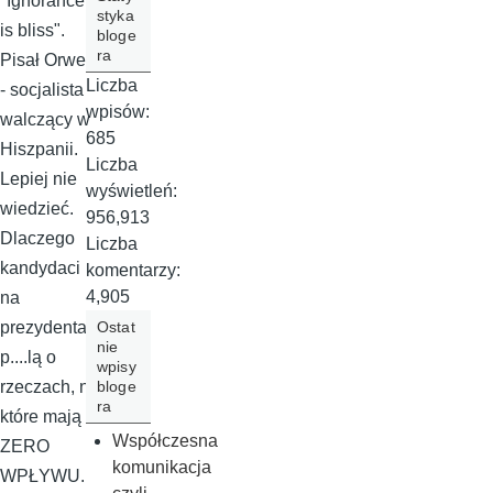
"Ignorance
styka
is bliss".
bloge
ra
Pisał Orwell
Liczba
- socjalista
wpisów:
walczący w
685
Hiszpanii.
Liczba
Lepiej nie
wyświetleń:
wiedzieć.
956,913
Dlaczego
Liczba
kandydaci
komentarzy:
4,905
na
Ostat
prezydenta
nie
p....lą o
wpisy
bloge
rzeczach, na
ra
które mają
Współczesna
ZERO
komunikacja
WPŁYWU.