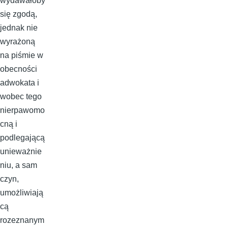
wydawałoby
się zgodą,
jednak nie
wyrażoną
na piśmie w
obecności
adwokata i
wobec tego
nierpawomo
cną i
podlegającą
unieważnie
niu, a sam
czyn,
umożliwiają
cą
rozeznanym