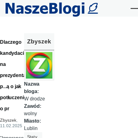
Przejdź do treści
Me
Zbyszek
Dlaczego
kandydaci
na
prezydenta
Nazwa
p...ą o jak
bloga:
potłuczeni
W drodze
Zawód:
o pr
wolny
Zbyszek
,
Miasto:
11.02.2025
Lublin
Staty