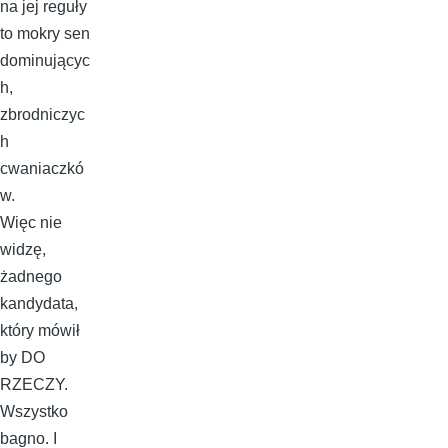
na jej reguły
to mokry sen
dominującyc
h,
zbrodniczyc
h
cwaniaczkó
w.
Więc nie
widzę,
żadnego
kandydata,
który mówił
by DO
RZECZY.
Wszystko
bagno. I