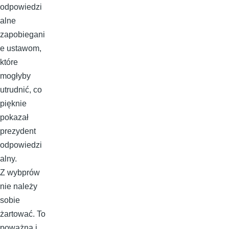
odpowiedzi
alne
zapobiegani
e ustawom,
które
mogłyby
utrudnić, co
pięknie
pokazał
prezydent
odpowiedzi
alny.
Z wybprów
nie należy
sobie
żartować. To
poważna i