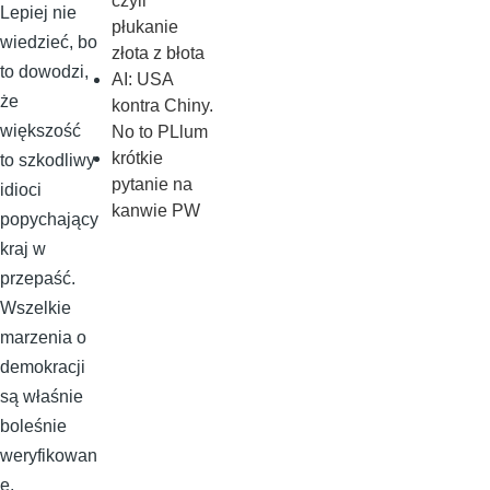
czyli
Lepiej nie
płukanie
wiedzieć, bo
złota z błota
to dowodzi,
AI: USA
że
kontra Chiny.
większość
No to PLlum
krótkie
to szkodliwy
pytanie na
idioci
kanwie PW
popychający
kraj w
przepaść.
Wszelkie
marzenia o
demokracji
są właśnie
boleśnie
weryfikowan
e,