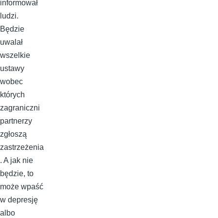
informował
ludzi.
Będzie
uwalał
wszelkie
ustawy
wobec
których
zagraniczni
partnerzy
zgłoszą
zastrzeżenia
. A jak nie
będzie, to
może wpaść
w depresję
albo