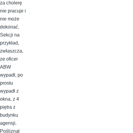
za cholerę
nie pracuje i
nie może
dokonać.
Sekcji na
przykład,
zwłaszcza,
ze oficer
ABW
wypadł, po
prostu
wypadł z
okna, z 4
piętra z
budynku
agensji.
Pośliznął