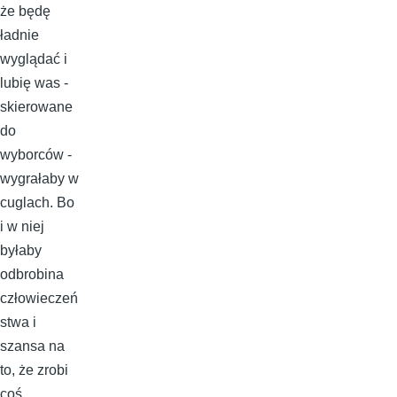
że będę
ładnie
wyglądać i
lubię was -
skierowane
do
wyborców -
wygrałaby w
cuglach. Bo
i w niej
byłaby
odbrobina
człowieczeń
stwa i
szansa na
to, że zrobi
coś