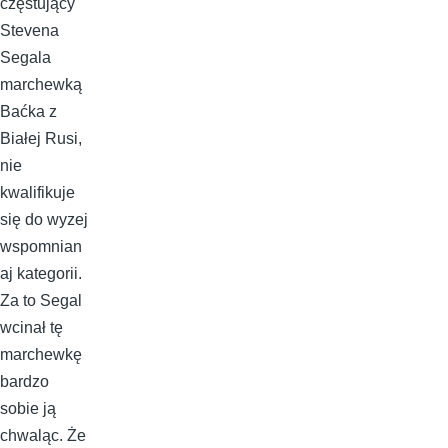
częstujący
Stevena
Segala
marchewką
Baćka z
Białej Rusi,
nie
kwalifikuje
się do wyzej
wspomnian
aj kategorii.
Za to Segal
wcinał tę
marchewkę
bardzo
sobie ją
chwaląc. Że