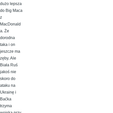
dużo lepsza
do Big Maca
z
MacDonald
a. Że
dorodna
taka i on
jeszcze ma
zęby. Ale
Biała Ruś
jakoś nie
skoro do
ataku na
Ukrainę i
Baćka
trzyma
wojska przy