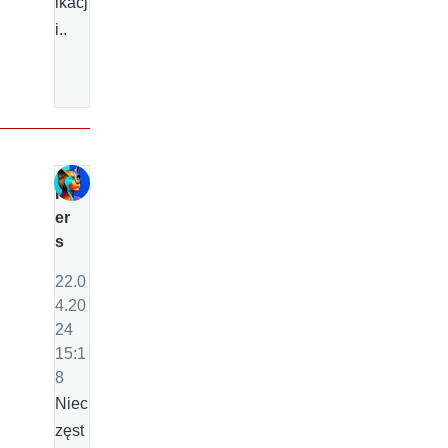
ikacj
i..
P
er
s
22.0
4.20
24
15:1
8
Niec
zęst