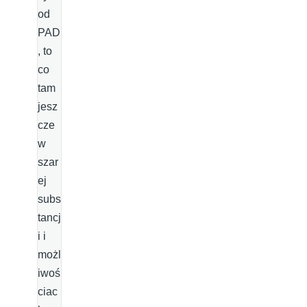
od
PAD
, to
co
tam
jesz
cze
w
szar
ej
subs
tancj
i i
możl
iwoś
ciac