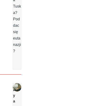
Tusk
a?
Pod
dac
się
euta
nazji
?
R
y
a