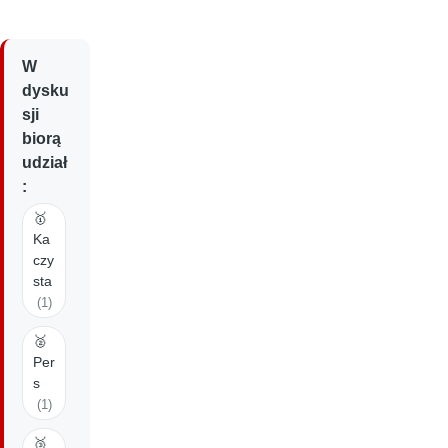
W
dysku
sji
biorą
udział
:
🥇
Ka
czy
sta
(1)
🥈
Per
s
(1)
🥉