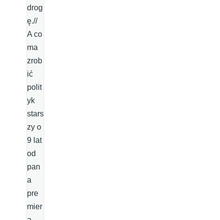
drog
ę.//
A co
ma
zrob
ić
polit
yk
stars
zy o
9 lat
od
pan
a
pre
mier
a