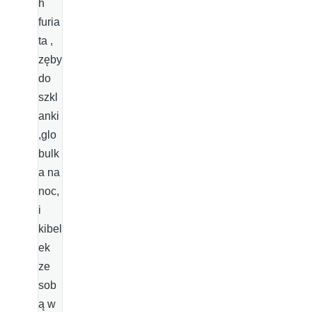
h
furia
ta ,
zęby
do
szkl
anki
,glo
bulk
a na
noc,
i
kibel
ek
ze
sob
ą w