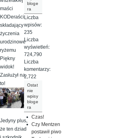
wszelakiej
bloge
maści
ra
KODeraści
Liczba
wpisów:
składający
235
życzenia
Liczba
urodzinowe
wyświetleń:
ryżemu
724,790
Piękny
Liczba
widok!
komentarzy:
Zasłużył na
2,722
to!
Ostat
nie
wpisy
bloge
ra
Czas!
Jedyny plus,
Czy Mentzen
że ten dziad
postawił piwo
i szkodnik