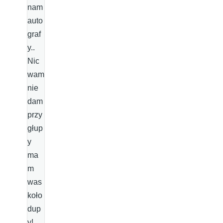
nam
auto
graf
y..
Nic
wam
nie
dam
przy
głup
y
ma
m
was
koło
dup
y!