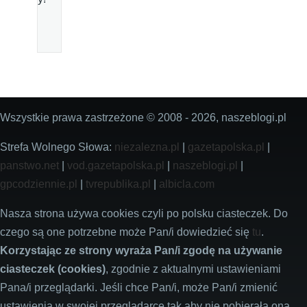
Wszystkie prawa zastrzeżone © 2008 - 2026, naszeblogi.pl
Strefa Wolnego Słowa:
niezalezna.pl
|
gazetapolska.pl
|
panstwo.net
|
vod.gazetapolska.pl
|
naszeblogi.pl
|
gpcodziennie.pl
|
tvrepublika.pl
|
albicla.com
Nasza strona używa cookies czyli po polsku ciasteczek. Do
czego są one potrzebne może Pan/i dowiedzieć się
tu
.
Korzystając ze strony wyraża Pan/i zgodę na używanie
ciasteczek (cookies)
, zgodnie z aktualnymi ustawieniami
Pana/i przeglądarki. Jeśli chce Pan/i, może Pan/i zmienić
ustawienia w swojej przeglądarce tak aby nie pobierała ona