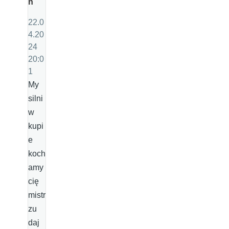
n
22.0
4.20
24
20:0
1
My
silni
w
kupi
e
koch
amy
cię
mistr
zu
daj