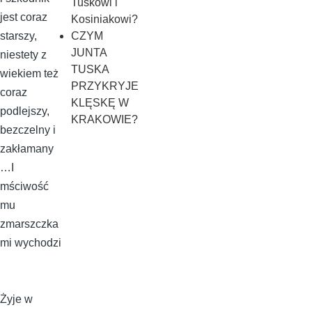
Tuskowi i
jest coraz
Kosiniakowi?
starszy,
CZYM
JUNTA
niestety z
TUSKA
wiekiem też
PRZYKRYJE
coraz
KLĘSKĘ W
podlejszy,
KRAKOWIE?
bezczelny i
zakłamany
…I
mściwość
mu
zmarszczka
mi wychodzi
Żyje w