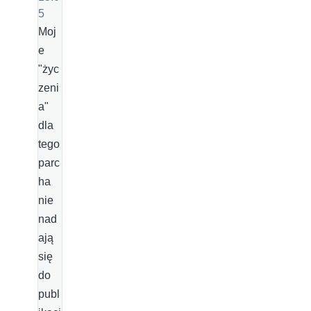
5
Moj
e
"życ
zeni
a"
dla
tego
parc
ha
nie
nad
ają
się
do
publ