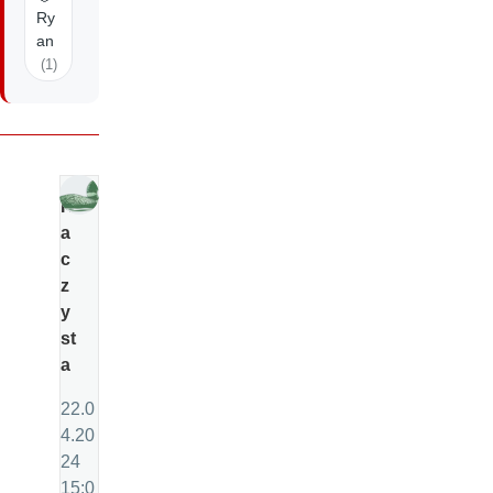
Ry
an
(1)
K
a
c
z
y
st
a
22.0
4.20
24
15:0