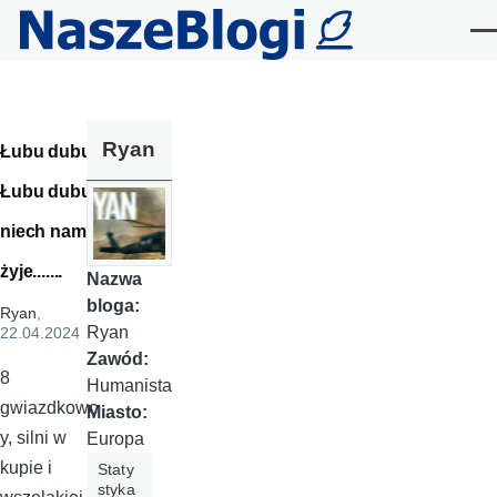
Przejdź do treści
Me
Ryan
Łubu dubu
Łubu dubu
niech nam
żyje.......
Nazwa
bloga:
Ryan
,
Ryan
22.04.2024
Zawód:
8
Humanista
gwiazdkowc
Miasto:
y, silni w
Europa
kupie i
Staty
styka