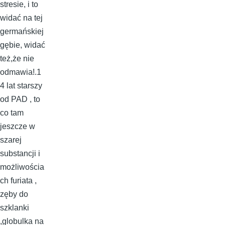
stresie, i to
widać na tej
germańskiej
gębie, widać
też,że nie
odmawia!.1
4 lat starszy
od PAD , to
co tam
jeszcze w
szarej
substancji i
możliwościa
ch furiata ,
zęby do
szklanki
,globulka na