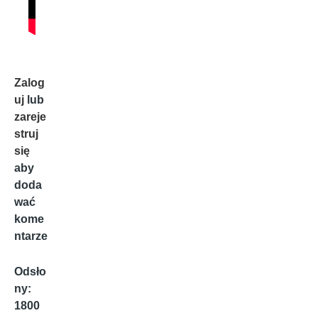
Zalog
uj
lub
zareje
struj
się
aby
doda
wać
kome
ntarze
Odsło
ny:
1800