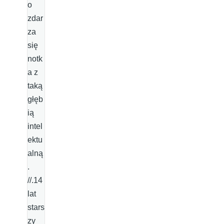
o
zdar
za
się
notk
a z
taką
głęb
ią
intel
ektu
alną
.
//.14
lat
stars
zy