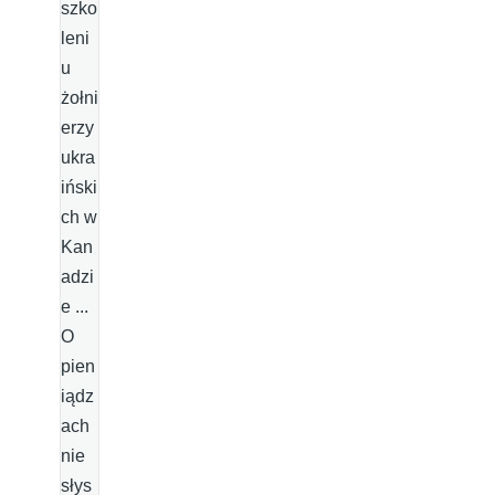
szko
leni
u
żołni
erzy
ukra
iński
ch w
Kan
adzi
e ...
O
pien
iądz
ach
nie
słys