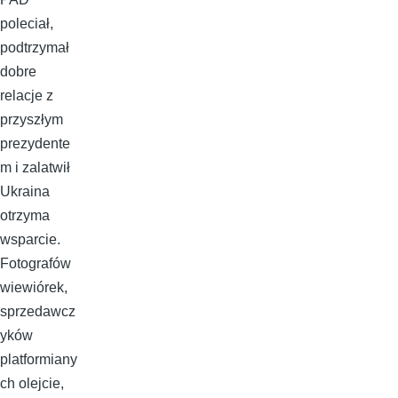
poleciał,
podtrzymał
dobre
relacje z
przyszłym
prezydente
m i zalatwił
Ukraina
otrzyma
wsparcie.
Fotografów
wiewiórek,
sprzedawcz
yków
platformiany
ch olejcie,