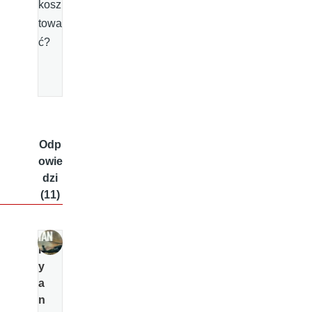
kosz
towa
ć?
Odp
owie
dzi
(11)
R
y
a
n