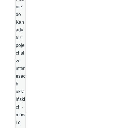
nie
do
Kan
ady
też
poje
chał
w
inter
esac
h
ukra
iński
ch -
mów
i o