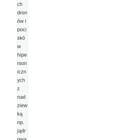
ch
dron
ów i
poci
skó
w
hipe
rson
iczn
ych
z
nad
ziew
ką
np.
jądr
ową.