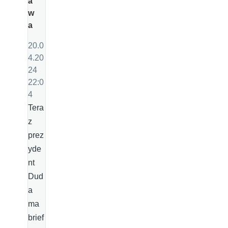
a
w
a
20.0
4.20
24
22:0
4
Tera
z
prez
yde
nt
Dud
a
ma
brief