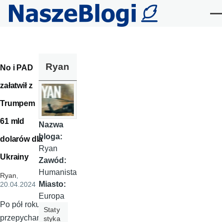
Przejdź do treści
Me
Ryan
No i PAD
załatwił z
Trumpem
61 mld
Nazwa
bloga:
dolarów dla
Ryan
Ukrainy
Zawód:
Humanista
Ryan
,
Miasto:
20.04.2024
Europa
Po pół roku
Staty
przepychan
styka