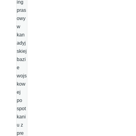
ing
pras
owy
w
kan
adyj
skiej
bazi
e
wojs
kow
ej
po
spot
kani
u z
pre