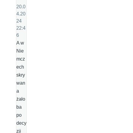
20.0
4.20
24
22:4
6
A w
Nie
mcz
ech
skry
wan
a
żało
ba
po
decy
zji