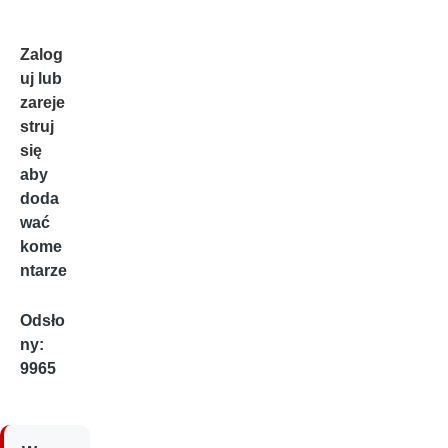
Zalog
uj
lub
zareje
struj
się
aby
doda
wać
kome
ntarze
Odsło
ny:
9965