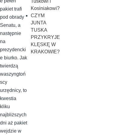
e pełen
Tuskowi i
Kosiniakowi?
pakiet trafi
CZYM
pod obrady
JUNTA
Senatu, a
TUSKA
następnie
PRZYKRYJE
na
KLĘSKĘ W
prezydencki
KRAKOWIE?
e biurko. Jak
twierdzą
waszyngtoń
scy
urzędnicy, to
kwestia
kliku
najbliższych
dni aż pakiet
wejdzie w