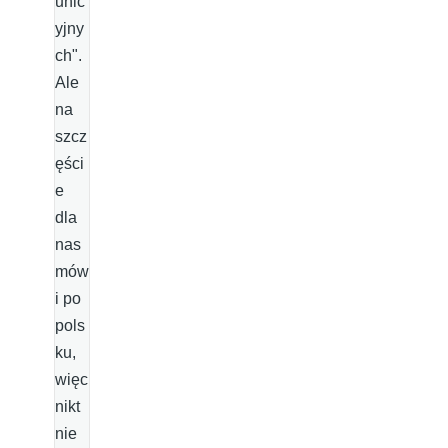
unic
yjny
ch".
Ale
na
szcz
ęści
e
dla
nas
mów
i po
pols
ku,
więc
nikt
nie