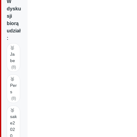
W
dysku
sji
biorą
udział
:
🥇
Ja
be
(8)
🥈
Per
s
(8)
🥉
sak
e2
02
0