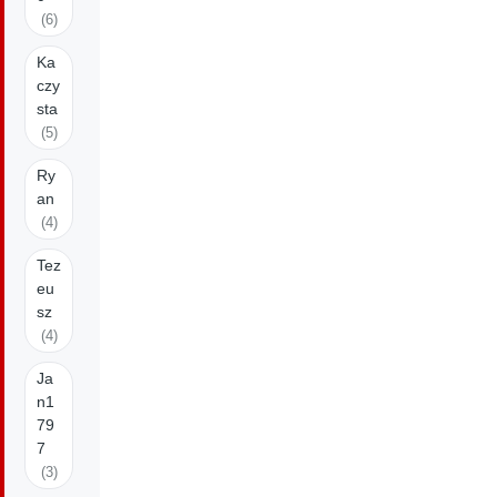
(6)
Ka
czy
sta
(5)
Ry
an
(4)
Tez
eu
sz
(4)
Ja
n1
79
7
(3)