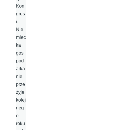
Kon
gres
u.
Nie
miec
ka
gos
pod
arka
nie
prze
żyje
kolej
neg
o
roku