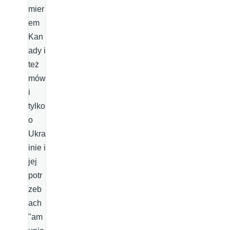
mier
em
Kan
ady i
też
mów
i
tylko
o
Ukra
inie i
jej
potr
zeb
ach
"am