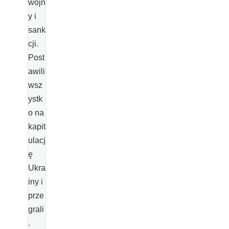
wojn
y i
sank
cji.
Post
awili
wsz
ystk
o na
kapit
ulacj
ę
Ukra
iny i
prze
grali
.