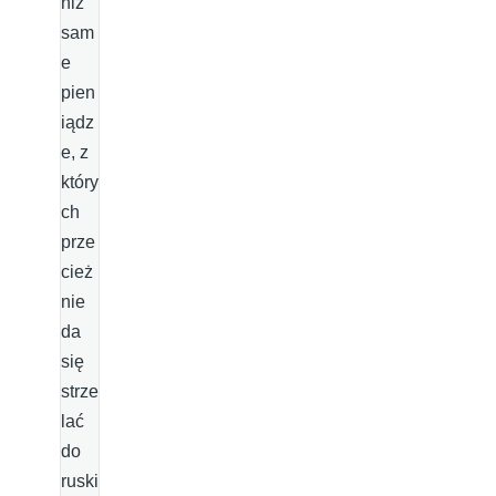
niż
sam
e
pien
iądz
e, z
który
ch
prze
cież
nie
da
się
strze
lać
do
ruski