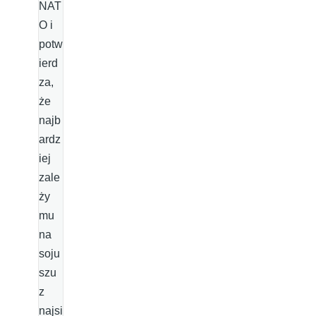
NAT
O i
potw
ierd
za,
że
najb
ardz
iej
zale
ży
mu
na
soju
szu
z
najsi