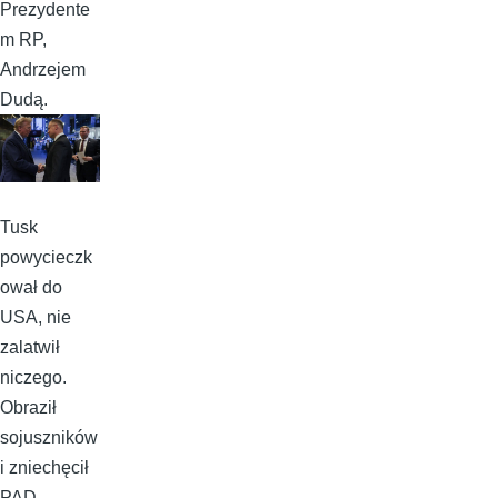
Prezydente
m RP,
Andrzejem
Dudą.
Tusk
powycieczk
ował do
USA, nie
zalatwił
niczego.
Obraził
sojuszników
i zniechęcił
PAD