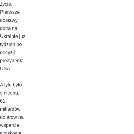
życie.
Pierwsze
dostawy
dotrą na
Ukrainie już
tydzień po
decyzji
prezydenta
USA.
A tyle było
śmiechu.
61
miliardów
dolarów na
wsparcie
wojskowe i