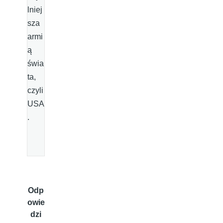
lniej
sza
armi
ą
świa
ta,
czyli
USA
.
Odp
owie
dzi