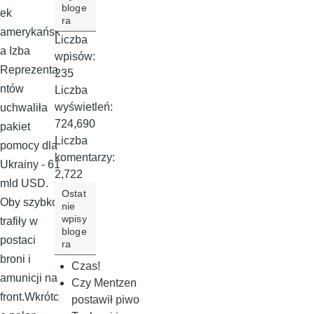
bloge
ek
ra
amerykańsk
Liczba
a Izba
wpisów:
Reprezenta
235
ntów
Liczba
wyświetleń:
uchwaliła
724,690
pakiet
Liczba
pomocy dla
komentarzy:
Ukrainy - 61
2,722
mld USD.
Ostat
Oby szybko
nie
wpisy
trafiły w
bloge
postaci
ra
broni i
Czas!
amunicji na
Czy Mentzen
front.Wkrótc
postawił piwo