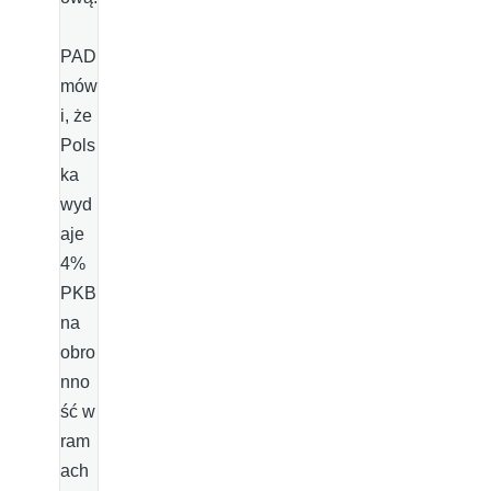
PAD
mów
i, że
Pols
ka
wyd
aje
4%
PKB
na
obro
nno
ść w
ram
ach