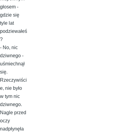
głosem -
gdzie się
tyle lat
podziewałeś
?
- No, nic
dziwnego -
uśmiechnął
się.
Rzeczywiści
e, nie było
w tym nic
dziwnego.
Nagle przed
oczy
nadpłynęła