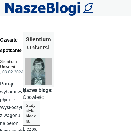
Przejdź do treści
Me
Silentium
Czwarte
Universi
spotkanie
Silentium
Universi
, 03.02.2024
Pociąg
Nazwa bloga:
wyhamował
Opowieści
płynnie.
Staty
Wyskoczył
styka
z wagonu
bloge
ra
na peron,
Liczba