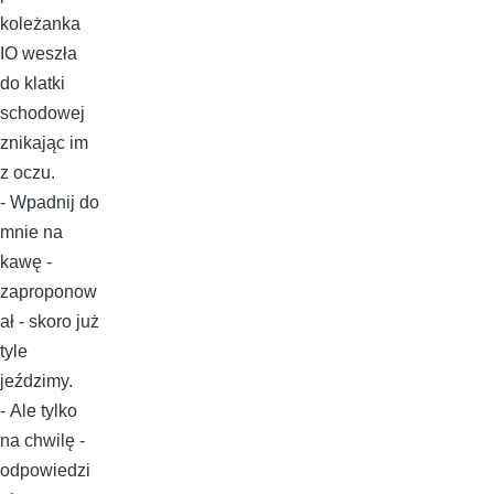
koleżanka
IO weszła
do klatki
schodowej
znikając im
z oczu.
- Wpadnij do
mnie na
kawę -
zaproponow
ał - skoro już
tyle
jeździmy.
- Ale tylko
na chwilę -
odpowiedzi