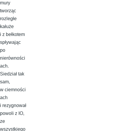
mury
tworząc
rozległe
kałuże
i z bełkotem
spływając
po
nierówności
ach.
Siedział tak
sam,
w ciemności
ach
i rezygnował
powoli z IO,
ze
wszystkiego