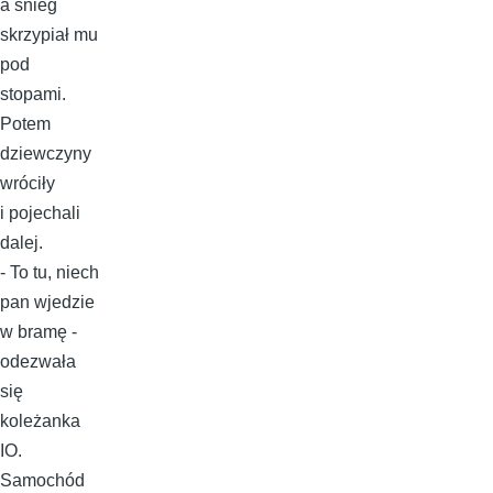
a śnieg
skrzypiał mu
pod
stopami.
Potem
dziewczyny
wróciły
i pojechali
dalej.
- To tu, niech
pan wjedzie
w bramę -
odezwała
się
koleżanka
IO.
Samochód