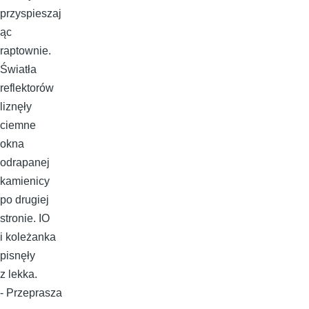
przyspieszaj
ąc
raptownie.
Światła
reflektorów
liznęły
ciemne
okna
odrapanej
kamienicy
po drugiej
stronie. IO
i koleżanka
pisnęły
z lekka.
- Przeprasza