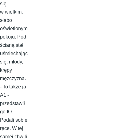
się
w wielkim,
słabo
oświetlonym
pokoju. Pod
ścianą stał,
uśmiechając
się, młody,
krępy
mężczyzna.
- To także ja,
A1 -
przedstawił
go IO.
Podali sobie
ręce. W tej
samej chwili