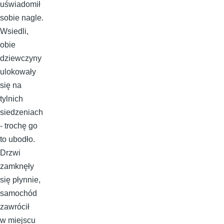
uświadomił
sobie nagle.
Wsiedli,
obie
dziewczyny
ulokowały
się na
tylnich
siedzeniach
- trochę go
to ubodło.
Drzwi
zamknęły
się płynnie,
samochód
zawrócił
w miejscu