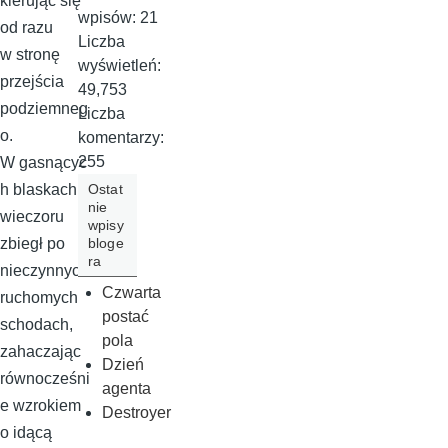
kierując się
wpisów:
21
od razu
Liczba
w stronę
wyświetleń:
przejścia
49,753
podziemneg
Liczba
o.
komentarzy:
255
W gasnącyc
Ostat
h blaskach
nie
wieczoru
wpisy
bloge
zbiegł po
ra
nieczynnych
Czwarta
ruchomych
postać
schodach,
pola
zahaczając
Dzień
równocześni
agenta
e wzrokiem
Destroyer
o idącą