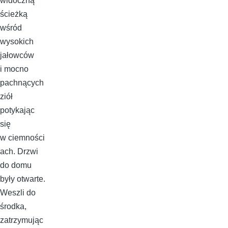
widoczną
ścieżką
wśród
wysokich
jałowców
i mocno
pachnących
ziół
potykając
się
w ciemności
ach. Drzwi
do domu
były otwarte.
Weszli do
środka,
zatrzymując