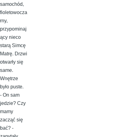
samochód,
fioletowocza
rny,
przypominaj
ący nieco
starą Simcę
Matrę. Drzwi
otwarły się
same.
Wnętrze
było puste.
- On sam
jedzie? Czy
mamy
zacząć się
bać? -
zapytały