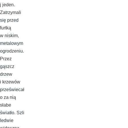
j jeden.
Zatrzymali
się przed
furtką
w niskim,
metalowym
ogrodzeniu.
Przez
gąszcz
drzew
i krzewów
przeświecał
o za nią
słabe
światło. Szli
ledwie