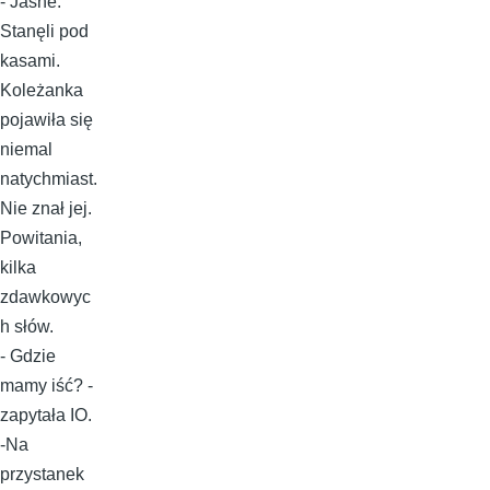
- Jasne.
Stanęli pod
kasami.
Koleżanka
pojawiła się
niemal
natychmiast.
Nie znał jej.
Powitania,
kilka
zdawkowyc
h słów.
- Gdzie
mamy iść? -
zapytała IO.
-Na
przystanek