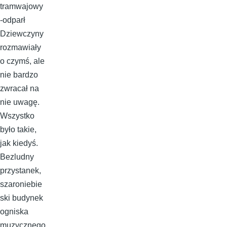
tramwajowy
-odparł
Dziewczyny
rozmawiały
o czymś, ale
nie bardzo
zwracał na
nie uwagę.
Wszystko
było takie,
jak kiedyś.
Bezludny
przystanek,
szaroniebie
ski budynek
ogniska
muzycznego