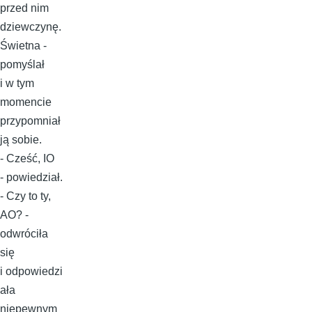
przed nim
dziewczynę.
Świetna -
pomyślał
i w tym
momencie
przypomniał
ją sobie.
- Cześć, IO
- powiedział.
- Czy to ty,
AO? -
odwróciła
się
i odpowiedzi
ała
niepewnym