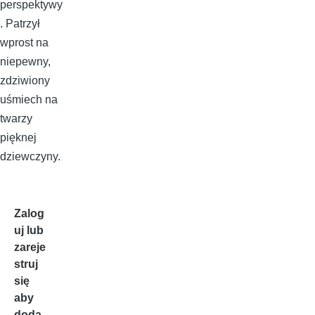
perspektywy
. Patrzył
wprost na
niepewny,
zdziwiony
uśmiech na
twarzy
pięknej
dziewczyny.
Zalog
uj
lub
zareje
struj
się
aby
doda