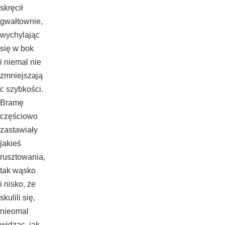
skręcił
gwałtownie,
wychylając
się w bok
i niemal nie
zmniejszają
c szybkości.
Bramę
częściowo
zastawiały
jakieś
rusztowania,
tak wąsko
i nisko, że
skulili się,
nieomal
widząc, jak