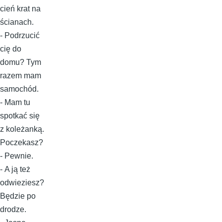
cień krat na
ścianach.
- Podrzucić
cię do
domu? Tym
razem mam
samochód.
- Mam tu
spotkać się
z koleżanką.
Poczekasz?
- Pewnie.
- A ją też
odwieziesz?
Będzie po
drodze.