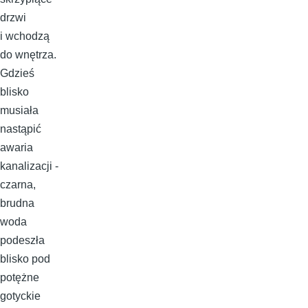
drzwi
i wchodzą
do wnętrza.
Gdzieś
blisko
musiała
nastąpić
awaria
kanalizacji -
czarna,
brudna
woda
podeszła
blisko pod
potężne
gotyckie