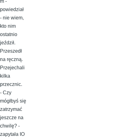
m -
powiedział
- nie wiem,
kto nim
ostatnio
jeździł.
Przeszedł
na ręczną.
Przejechali
kilka
przecznic.
- Czy
mógłbyś się
zatrzymać
jeszcze na
chwilę? -
zapytała IO