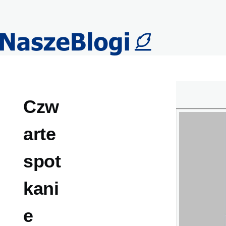
Przejdź do treści
Czw
arte
spot
kani
e