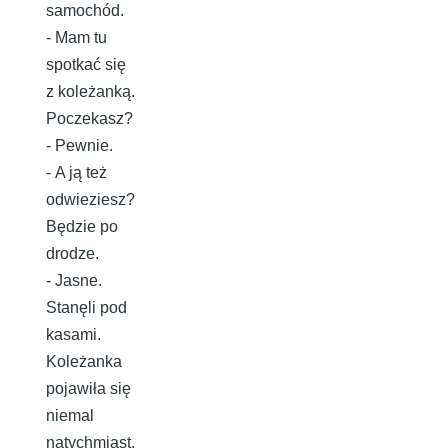
samochód.
- Mam tu
spotkać się
z koleżanką.
Poczekasz?
- Pewnie.
- A ją też
odwieziesz?
Będzie po
drodze.
- Jasne.
Stanęli pod
kasami.
Koleżanka
pojawiła się
niemal
natychmiast.