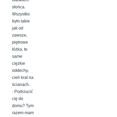
słońca.
Wszystko
było takie
jak od
zawsze,
piętrowe
łóżka, te
same
ciężkie
oddechy,
cień krat na
ścianach.
- Podrzucić
cię do
domu? Tym
razem mam