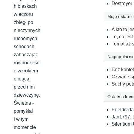
Destroyer
h blaskach
wieczoru
Moje ostatni
zbiegł po
A kto to j
nieczynnych
To, co jes
ruchomych
Temat aż s
schodach,
zahaczając
Najpopularni
równocześni
Bez konte
e wzrokiem
Czwarte s
o idącą
Suchy pot
przed nim
dziewczynę.
Ostatnio ko
Świetna -
Edeldreda 
pomyślał
Jan1797
,
i w tym
Silentium 
momencie