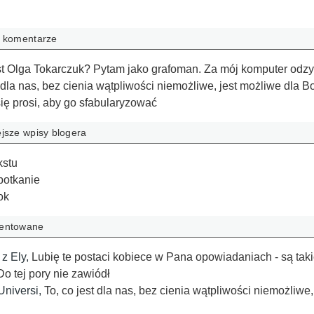
e komentarze
est Olga Tokarczuk? Pytam jako grafoman. Za mój komputer odz
t dla nas, bez cienia wątpliwości niemożliwe, jest możliwe dla 
ię prosi, aby go sfabularyzować
ejsze wpisy blogera
kstu
potkanie
ok
mentowane
z Ely
,
Lubię te postaci kobiece w Pana opowiadaniach - są taki
Do tej pory nie zawiódł
Universi
,
To, co jest dla nas, bez cienia wątpliwości niemożliw