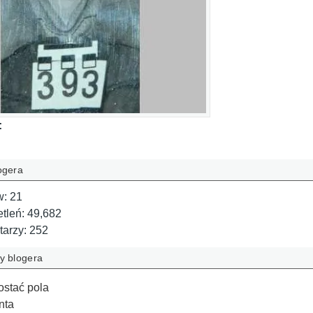
:
ogera
w:
21
etleń:
49,682
tarzy:
252
y blogera
ostać pola
nta