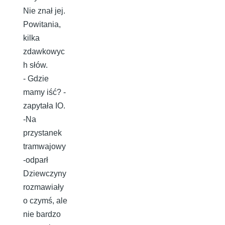
Nie znał jej.
Powitania,
kilka
zdawkowyc
h słów.
- Gdzie
mamy iść? -
zapytała IO.
-Na
przystanek
tramwajowy
-odparł
Dziewczyny
rozmawiały
o czymś, ale
nie bardzo