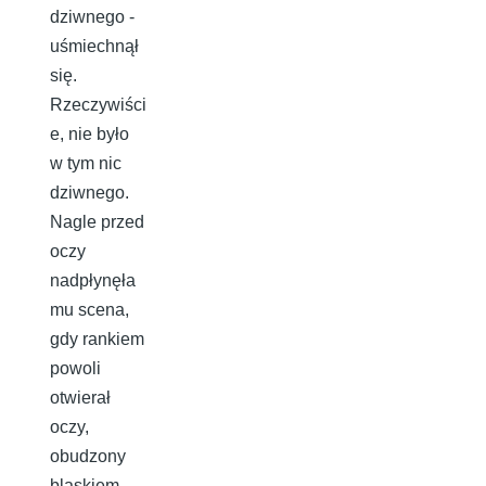
dziwnego -
uśmiechnął
się.
Rzeczywiści
e, nie było
w tym nic
dziwnego.
Nagle przed
oczy
nadpłynęła
mu scena,
gdy rankiem
powoli
otwierał
oczy,
obudzony
blaskiem