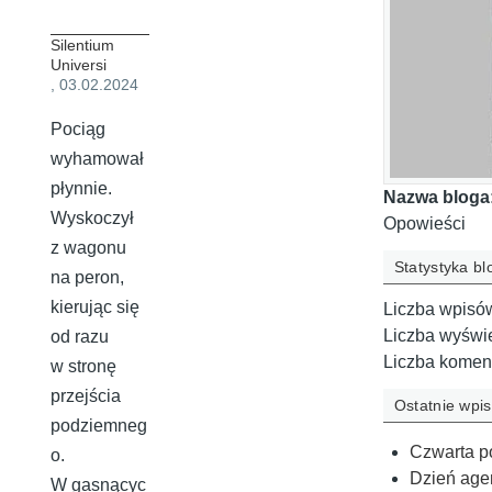
Silentium
Universi
, 03.02.2024
Pociąg
wyhamował
płynnie.
Nazwa bloga
Wyskoczył
Opowieści
z wagonu
Statystyka bl
na peron,
kierując się
Liczba wpisó
Liczba wyświ
od razu
Liczba komen
w stronę
przejścia
Ostatnie wpis
podziemneg
Czwarta p
o.
Dzień age
W gasnącyc