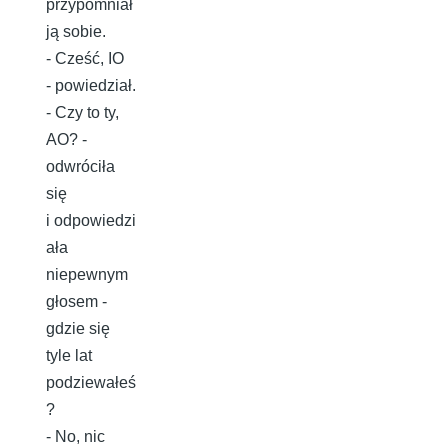
przypomniał
ją sobie.
- Cześć, IO
- powiedział.
- Czy to ty,
AO? -
odwróciła
się
i odpowiedzi
ała
niepewnym
głosem -
gdzie się
tyle lat
podziewałeś
?
- No, nic