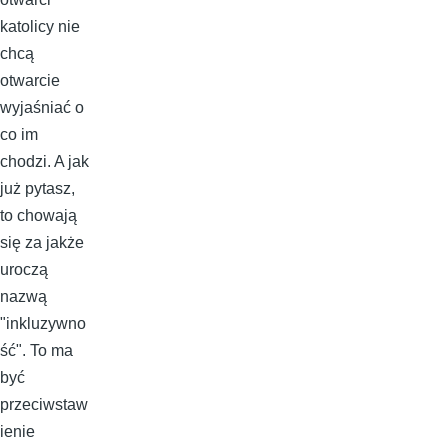
katolicy nie
chcą
otwarcie
wyjaśniać o
co im
chodzi. A jak
już pytasz,
to chowają
się za jakże
uroczą
nazwą
"inkluzywno
ść". To ma
być
przeciwstaw
ienie