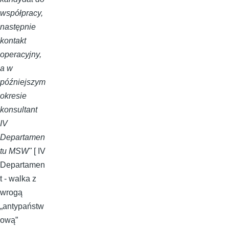
współpracy,
następnie
kontakt
operacyjny,
a w
późniejszym
okresie
konsultant
IV
Departamen
tu MSW"
[ IV
Departamen
t - walka z
wrogą
„antypaństw
ową”