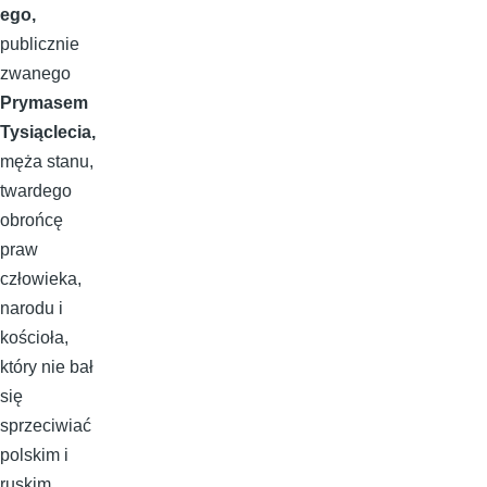
ego,
publicznie
zwanego
Prymasem
Tysiąclecia,
męża stanu,
twardego
obrońcę
praw
człowieka,
narodu i
kościoła,
który nie bał
się
sprzeciwiać
polskim i
ruskim