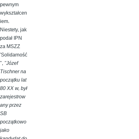
pewnym
wykształcen
iem.
Niestety, jak
podał IPN
za MSZZ
'Solidarność
",
"Józef
Tischner na
początku lat
80 XX w, był
zarejestrow
any przez
SB
początkowo
jako
kandydat do