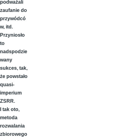
podważali
zaufanie do
przywódcó
w, itd.
Przyniosło
to
nadspodzie
wany
sukces, tak,
że powstało
quasi-
imperium
ZSRR.
I tak oto,
metoda
rozwalania
zbiorowego