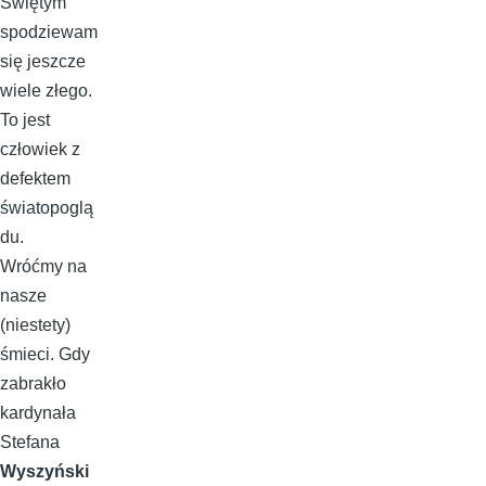
Świętym
spodziewam
się jeszcze
wiele złego.
To jest
człowiek z
defektem
światopoglą
du.
Wróćmy na
nasze
(niestety)
śmieci. Gdy
zabrakło
kardynała
Stefana
Wyszyński