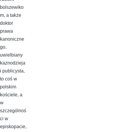
bolszewiko
m, a także
doktor
prawa
kanoniczne
go,
uwielbiany
kaznodzieja
i publicysta,
to coś w
polskim
kościele, a
w
szczególnoś
ci w
episkopacie,