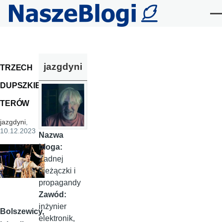
Przejdź do treści
Me
jazgdyni
TRZECH
DUPSZKIE
TERÓW
jazgdyni
,
10.12.2023
Nazwa
bloga:
Żadnej
bieżączki i
propagandy
Zawód:
inżynier
Bolszewicy,
elektronik,