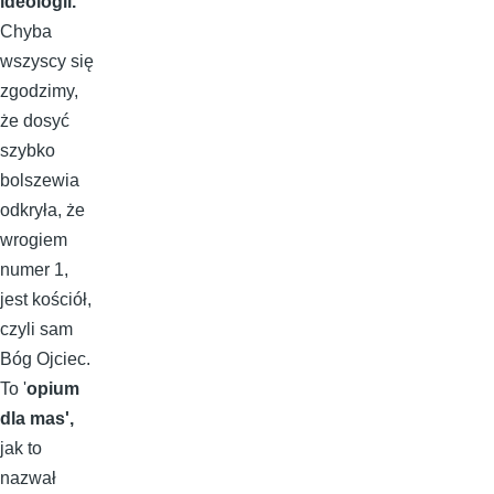
ideologii.
Chyba
wszyscy się
zgodzimy,
że dosyć
szybko
bolszewia
odkryła, że
wrogiem
numer 1,
jest kościół,
czyli sam
Bóg Ojciec.
To '
opium
dla mas',
jak to
nazwał