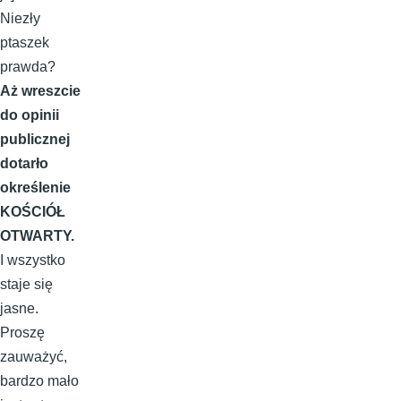
Niezły
ptaszek
prawda?
Aż wreszcie
do opinii
publicznej
dotarło
określenie
KOŚCIÓŁ
OTWARTY.
I wszystko
staje się
jasne.
Proszę
zauważyć,
bardzo mało