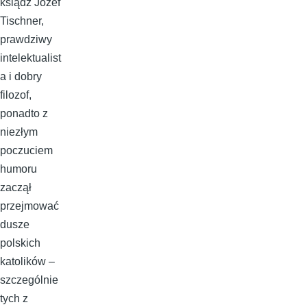
ksiądz Józef
Tischner,
prawdziwy
intelektualist
a i dobry
filozof,
ponadto z
niezłym
poczuciem
humoru
zaczął
przejmować
dusze
polskich
katolików –
szczególnie
tych z