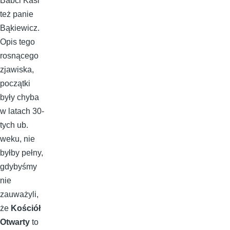
Babci Kasi
też panie
Bąkiewicz.
Opis tego
rosnącego
zjawiska,
początki
były chyba
w latach 30-
tych ub.
weku, nie
byłby pełny,
gdybyśmy
nie
zauważyli,
że
Kościół
Otwarty
to