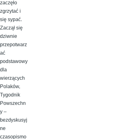
zaczęło
zgrzytać i
się sypać.
Zaczął się
dziwnie
przepotwarz
ać
podstawowy
dla
wierzących
Polaków,
Tygodnik
Powszechn
y –
bezdyskusyj
ne
czasopismo