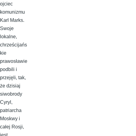
ojciec
komunizmu
Karl Marks.
Swoje
lokalne,
chrześcijańs
kie
prawosławie
podbili i
przejęli, tak,
że dzisiaj
siwobrody
Cyryl,
patriarcha
Moskwy i
całej Rosji,
jest