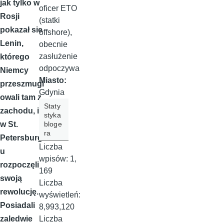
jak tylko w
oficer ETO
Rosji
(statki
pokazał sie
offshore),
Lenin,
obecnie
zasłużenie
którego
odpoczywa
Niemcy
Miasto:
przeszmugl
Gdynia
owali tam z
Staty
zachodu, i
styka
w St.
bloge
ra
Petersburg
Liczba
u
wpisów:
1,
rozpoczęli
169
swoją
Liczba
rewolucję.
wyświetleń:
Posiadali
8,993,120
zaledwie
Liczba