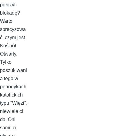
położyli
blokadę?
Warto
sprecyzowa
ć, czym jest
Kościół
Otwarty.
Tylko
poszukiwani
a tego w
periodykach
katolickich
typu "Więzi",
niewiele ci
da. Oni
sami, ci
otwarci