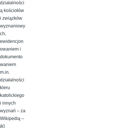
działalności
ą kościołów
i związków
wyznaniowy
ch,
ewidencjon
owaniem i
dokumento
waniem
m.in.
działalności
kleru
katolickiego
i innych
wyznań – za
Wikipedią –
jk]