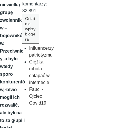
komentarzy:
niewielką
32,891
grupę
Ostat
zwolennikó
nie
w –
wpisy
bloge
bojownikó
ra
w.
Influencerzy
Przeciwnic
patriotyzmu
y, a było
Ciężka
wtedy
robota
sporo
chlapać w
konkurentó
internecie
Fauci -
w, łatwo
Ojciec
mogli ich
Covid19
rozwalić,
ale byli na
to za głupi i