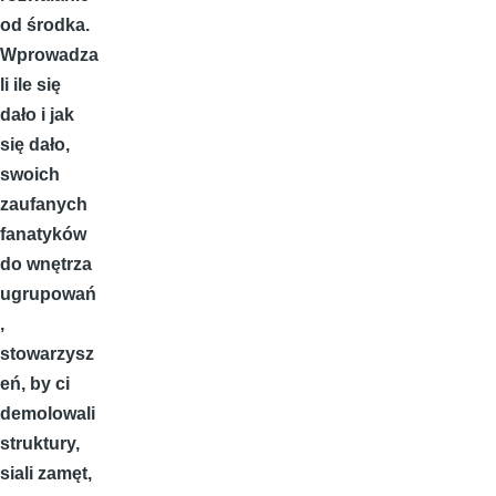
od środka.
Wprowadza
li ile się
dało i jak
się dało,
swoich
zaufanych
fanatyków
do wnętrza
ugrupowań
,
stowarzysz
eń, by ci
demolowali
struktury,
siali zamęt,