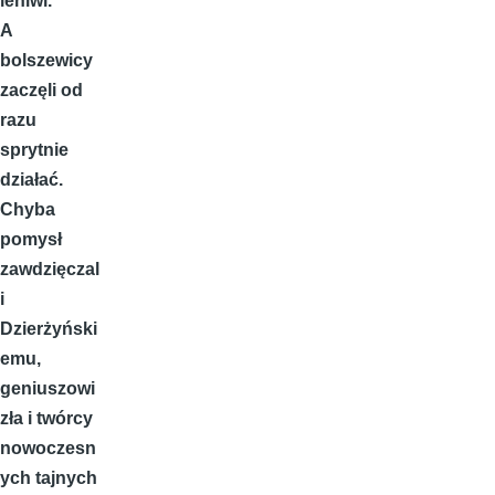
leniwi.
A
bolszewicy
zaczęli od
razu
sprytnie
działać.
Chyba
pomysł
zawdzięczal
i
Dzierżyński
emu,
geniuszowi
zła i twórcy
nowoczesn
ych tajnych