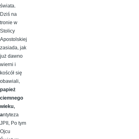
świata.
Dziś na
tronie w
Stolicy
Apostolskiej
zasiada, jak
już dawno
wierni i
koścół się
obawiali,
papież
ciemnego
wieku,
a
ntyteza
JPII, Po tym
Ojcu