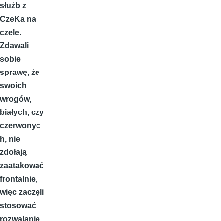
służb z
CzeKa na
czele.
Zdawali
sobie
sprawę, że
swoich
wrogów,
białych, czy
czerwonyc
h, nie
zdołają
zaatakować
frontalnie,
więc zaczęli
stosować
rozwalanie