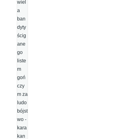
wiel
a
ban
dyty
ścig
ane
go
liste
m
goń
czy
m za
ludo
bójst
wo -
kara
kan