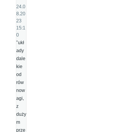
24.0
8.20
23
15:1
0
"ukł
ady
dale
kie
od
rów
now
agi,
z
duży
m
prze