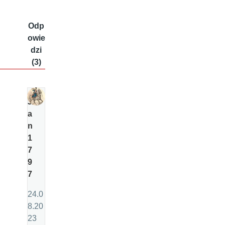
Odp
owie
dzi
(3)
J
a
n
1
7
9
7
24.0
8.20
23