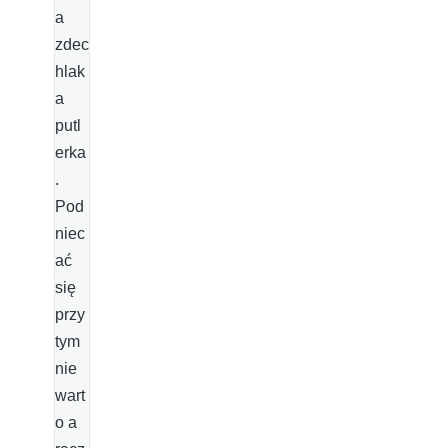
a
zdec
hlak
a
putl
erka
.
Pod
niec
ać
się
przy
tym
nie
wart
o a