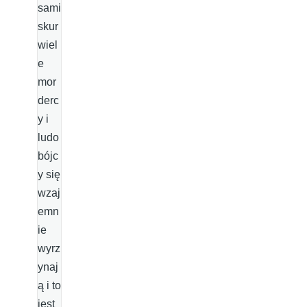
sami
skur
wiel
e
mor
derc
y i
ludo
bójc
y się
wzaj
emn
ie
wyrz
ynaj
ą i to
jest