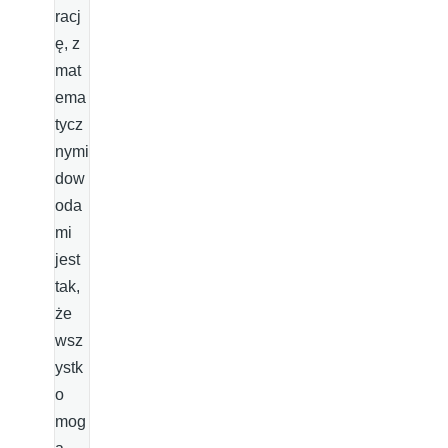
racj
ę, z
mat
ema
tycz
nymi
dow
oda
mi
jest
tak,
że
wsz
ystk
o
mog