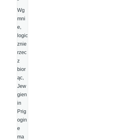
"
Wg
mni
e,
logic
znie
rzec
z
bior
ąc,
Jew
gien
in
Prig
ogin
e
ma