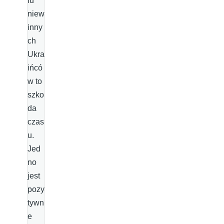
lu
niew
inny
ch
Ukra
ińcó
w to
szko
da
czas
u.
Jed
no
jest
pozy
tywn
e