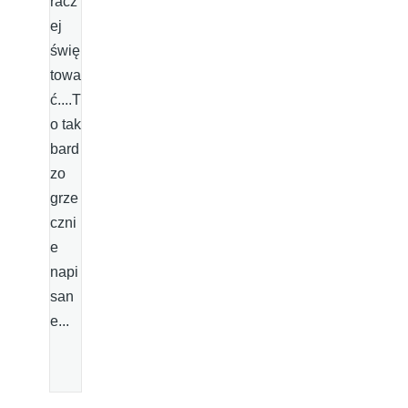
racz
ej
świę
towa
ć....T
o tak
bard
zo
grze
czni
e
napi
san
e...