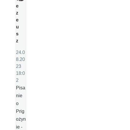
e
z
e
u
s
z
24.0
8.20
23
18:0
2
Pisa
nie
o
Prig
ożyn
ie -