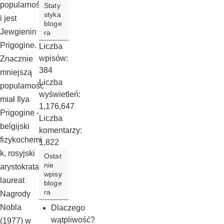
popularnośc
Staty
styka
i jest
bloge
Jewgienin
ra
Prigogine.
Liczba
wpisów:
Znacznie
384
mniejszą
Liczba
popularność
wyświetleń:
miał Ilya
1,176,647
Prigogine -
Liczba
belgijski
komentarzy:
fizykochemi
1,822
k, rosyjski
Ostat
nie
arystokrata,
wpisy
laureat
bloge
ra
Nagrody
Nobla
Dlaczego
wątpliwość?
(1977) w