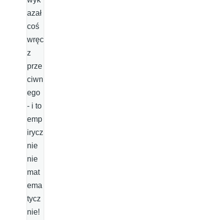
azał
coś
wręc
z
prze
ciwn
ego
- i to
emp
irycz
nie
nie
mat
ema
tycz
nie!