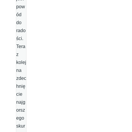
pow
ód
do
rado
ści.
Tera
z
kolej
na
zdec
hnię
cie
najg
orsz
ego
skur