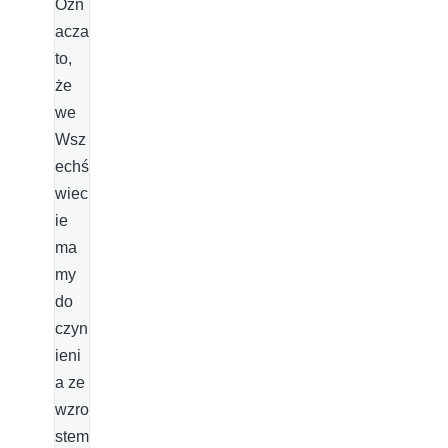
Ozn
acza
to,
że
we
Wsz
echś
wiec
ie
ma
my
do
czyn
ieni
a ze
wzro
stem