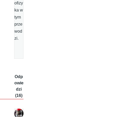
ofizy
ka w
tym
prze
wod
zi.
Odp
owie
dzi
(16)
T