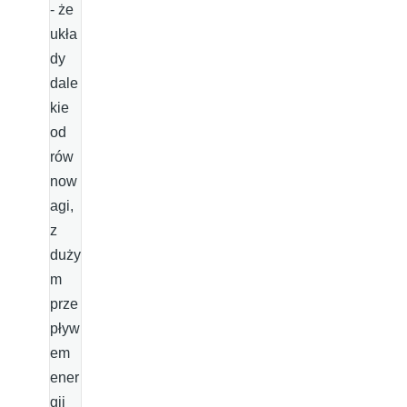
- że
ukła
dy
dale
kie
od
rów
now
agi,
z
duży
m
prze
pływ
em
ener
gii