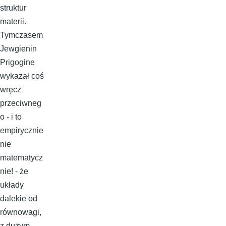
struktur
materii.
Tymczasem
Jewgienin
Prigogine
wykazał coś
wręcz
przeciwneg
o - i to
empirycznie
nie
matematycz
nie! - że
układy
dalekie od
równowagi,
z dużym