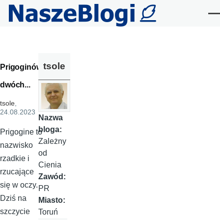
Przejdź do treści
Me
tsole
Prigoginów
dwóch...
tsole
,
24.08.2023
Nazwa
bloga:
Prigogine to
Zależny
nazwisko
od
rzadkie i
Cienia
rzucające
Zawód:
się w oczy.
PR
Dziś na
Miasto:
szczycie
Toruń