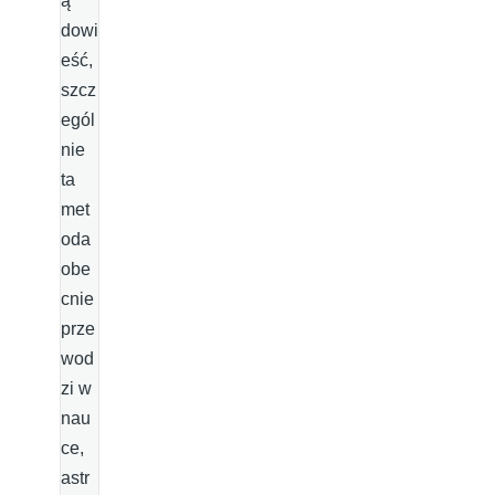
ą
dowi
eść,
szcz
egól
nie
ta
met
oda
obe
cnie
prze
wod
zi w
nau
ce,
astr