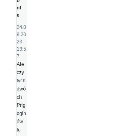
o
nt
e
24.0
8.20
23
13:5
7
Ale
czy
tych
dwó
ch
Prig
ogin
ów
to