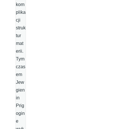
kom
plika
cji
struk
tur
mat
erii.
Tym
czas
em
Jew
gien
in
Prig
ogin
e
wyk