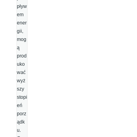
pływ
em
ener
gii,
mog
ą
prod
uko
wać
wyż
szy
stopi
eń
porz
ądk
u.