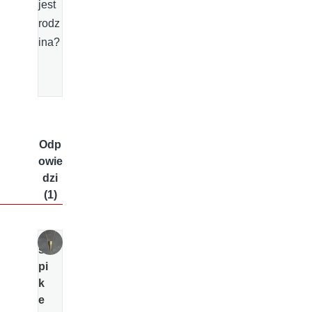
jest
rodz
ina?
Odp
owie
dzi
(1)
s
pi
k
e