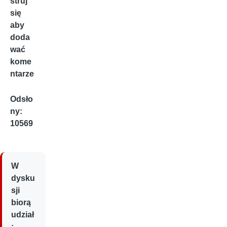
struj
się
aby
doda
wać
kome
ntarze
Odsło
ny:
10569
W
dysku
sji
biorą
udział
: