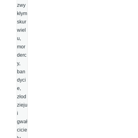
zwy
kłym
skur
wiel
u,
mor
derc
y,
ban
dyci
e,
złod
zieju
i
gwał
cicie