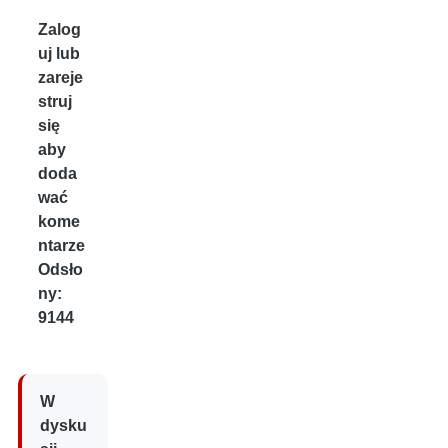
Zalog
uj
lub
zareje
struj
się
aby
doda
wać
kome
ntarze
Odsło
ny:
9144
W
dysku