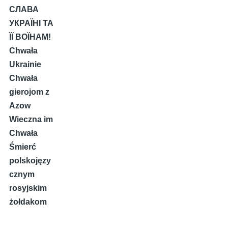
СЛАВА
УКРАЇНІ ТА
ЇЇ ВОЇНАМ!
Chwała
Ukrainie
Chwała
gierojom z
Azow
Wieczna im
Chwała
Śmierć
polskojęzy
cznym
rosyjskim
żołdakom