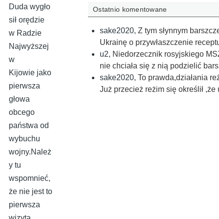
Duda wygło
Ostatnio komentowane
sił orędzie
sake2020
,
Z tym słynnym barszcze
w Radzie
Ukrainę o przywłaszczenie recept
Najwyższej
u2
,
Niedorzecznik rosyjskiego MSZ
w
nie chciała się z nią podzielić ba
Kijowie jako
sake2020
,
To prawda,działania re
pierwsza
Już przecież reżim się określił ,ż
głowa
obcego
państwa od
wybuchu
wojny.Należ
y tu
wspomnieć,
że nie jest to
pierwsza
wizyta