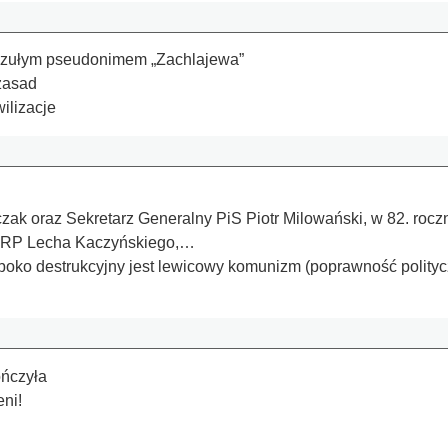
czułym pseudonimem „Zachlajewa”
 zasad
ilizacje
czak oraz Sekretarz Generalny PiS Piotr Milowański, w 82. ro
ta RP Lecha Kaczyńskiego,…
ęboko destrukcyjny jest lewicowy komunizm (poprawność polity
ończyła
ni!