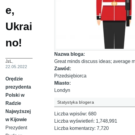
e,
Ukrai
no!
Nazwa bloga:
Great minds discuss ideas; average m
JzL
,
22.05.2022
Zawód:
Przedsiębiorca
Orędzie
Miasto:
prezydenta
Londyn
Polski w
Statystyka blogera
Radzie
Najwyższej
Liczba wpisów:
680
w Kijowie
Liczba wyświetleń:
1,748,991
Prezydent
Liczba komentarzy:
7,720