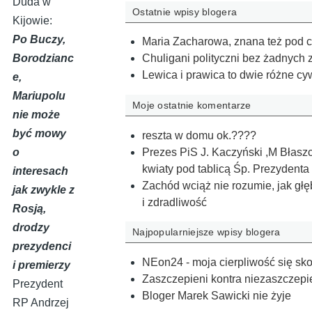
Duda w
Ostatnie wpisy blogera
Kijowie:
Po Buczy,
Maria Zacharowa, znana też pod 
Borodzianc
Chuligani polityczni bez żadnych
Lewica i prawica to dwie różne cyw
e,
Mariupolu
Moje ostatnie komentarze
nie może
być mowy
reszta w domu ok.????
Prezes PiS J. Kaczyński ,M Błasz
o
kwiaty pod tablicą Śp. Prezyden
interesach
Zachód wciąż nie rozumie, jak gł
jak zwykle z
i zdradliwość
Rosją,
drodzy
Najpopularniejsze wpisy blogera
prezydenci
NEon24 - moja cierpliwość się sk
i premierzy
Zaszczepieni kontra niezaszczepie
Prezydent
Bloger Marek Sawicki nie żyje
RP Andrzej