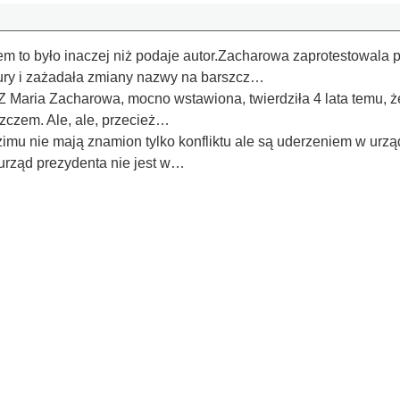
m to było inaczej niż podaje autor.Zacharowa zaprotestowala p
ury i zażadała zmiany nazwy na barszcz…
 Maria Zacharowa, mocno wstawiona, twierdziła 4 lata temu, ż
rszczem. Ale, ale, przecież…
żimu nie mają znamion tylko konfliktu ale są uderzeniem w u
e urząd prezydenta nie jest w…