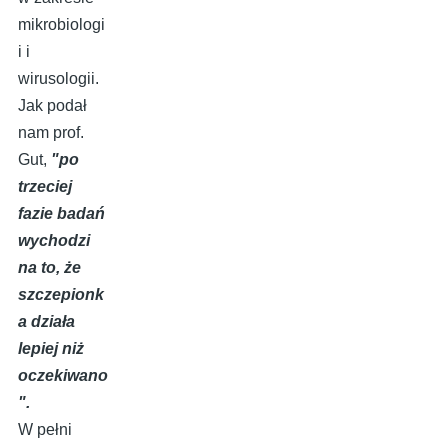
mikrobiologi
i i
wirusologii.
Jak podał
nam prof.
Gut,
"po
trzeciej
fazie badań
wychodzi
na to, że
szczepionk
a działa
lepiej niż
oczekiwano
".
W pełni