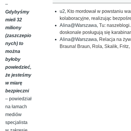
–
u2
,
Kto mordował w powstaniu wa
Gdybyśmy
kolaboracyjne, realizując bezpośr
mieli 32
Alina@Warszawa
,
Tu: naszeblogi.
miliony
doskonale posługują się karabin
(zaszczepio
Alina@Warszawa
,
Relacja na ży
nych) to
Brauna! Braun, Rola, Skalik, Frit
można
byłoby
powiedzieć,
że jesteśmy
w miarę
bezpieczni
– powiedział
na łamach
mediów
specjalista
w zakresie