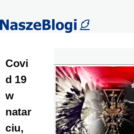
Przejdź do treści
Covi
d 19
w
natar
ciu,