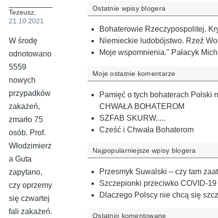
Ostatnie wpisy blogera
Tezeusz
,
21.10.2021
Bohaterowie Rzeczypospolitej. K
W środę
Niemieckie ludobójstwo. Rzeź Wol
Moje wspomnienia." Pałacyk Michla,
odnotowano
5559
Moje ostatnie komentarze
nowych
przypadków
Pamięć o tych bohaterach Polski n
CHWAŁA BOHATEROM
zakażeń,
SZFAB SKURW.....
zmarło 75
Cześć i Chwała Bohaterom
osób. Prof.
Włodzimierz
Najpopularniejsze wpisy blogera
a Guta
Przesmyk Suwalski – czy tam zaa
zapytano,
Szczepionki przeciwko COVID-19 
czy oprzemy
Dlaczego Polscy nie chcą się szc
się czwartej
fali zakażeń.
Ostatnio komentowane