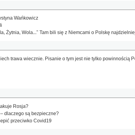
rystyna Wańkowicz
i
 Żytnia, Wola..." Tam bili się z Niemcami o Polskę najdzielniej
iech trawa wiecznie. Pisanie o tym jest nie tylko powinnością 
takuje Rosja?
– dlaczego są bezpieczne?
zepić przeciwko Covid19