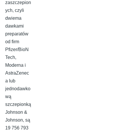
zaszczepion
ych, czyli
dwiema
dawkami
preparatów
od firm
Pfizer/BioN
Tech,
Moderna i
AstraZenec
a lub
jednodawko
wą
szczepionką
Johnson &
Johnson, są
19 756 793