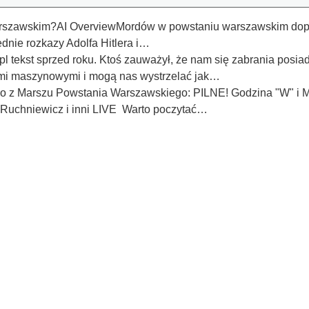
rszawskim?AI OverviewMordów w powstaniu warszawskim dopusz
ednie rozkazy Adolfa Hitlera i…
pl tekst sprzed roku. Ktoś zauważył, że nam się zabrania posiada
ami maszynowymi i mogą nas wystrzelać jak…
wo z Marszu Powstania Warszawskiego: PILNE! Godzina "W" i 
z, Ruchniewicz i inni LIVE Warto poczytać…