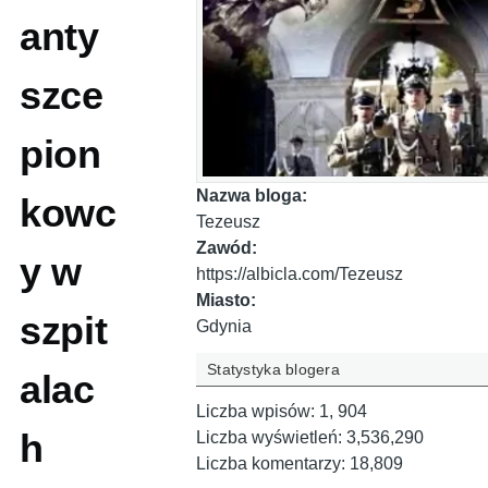
anty
szce
pion
Nazwa bloga:
kowc
Tezeusz
Zawód:
y w
https://albicla.com/Tezeusz
Miasto:
szpit
Gdynia
Statystyka blogera
alac
Liczba wpisów:
1, 904
h
Liczba wyświetleń:
3,536,290
Liczba komentarzy:
18,809