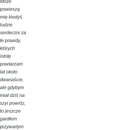
Może
powieszą
mię kiedyś
ludzie
serdeczni za
te prawdy,
których
istotę
powtarzam
lat około
dwanaście,
ale gdybym
miał dziś na
szyi powróz,
to jeszcze
gardłem
przywartym