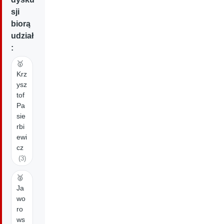
sji
biorą
udział
:
🥇
Krz
ysz
tof
Pa
sie
rbi
ewi
cz
(3)
🥈
Ja
wo
ro
ws