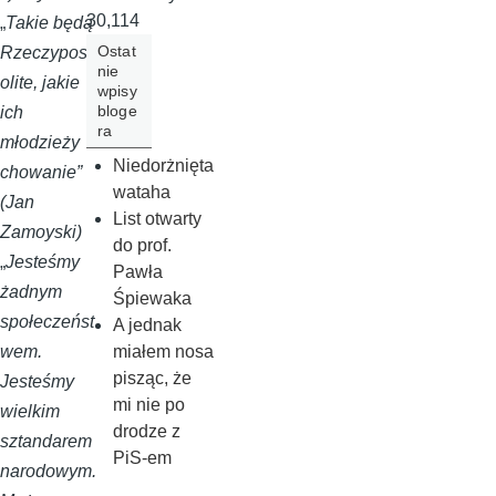
30,114
„
Takie będą
Ostat
Rzeczyposp
nie
olite, jakie
wpisy
bloge
ich
ra
młodzieży
Niedorżnięta
chowanie”
wataha
(Jan
List otwarty
Zamoyski)
do prof.
„
Jesteśmy
Pawła
żadnym
Śpiewaka
społeczeńst
A jednak
wem.
miałem nosa
pisząc, że
Jesteśmy
mi nie po
wielkim
drodze z
sztandarem
PiS-em
narodowym.