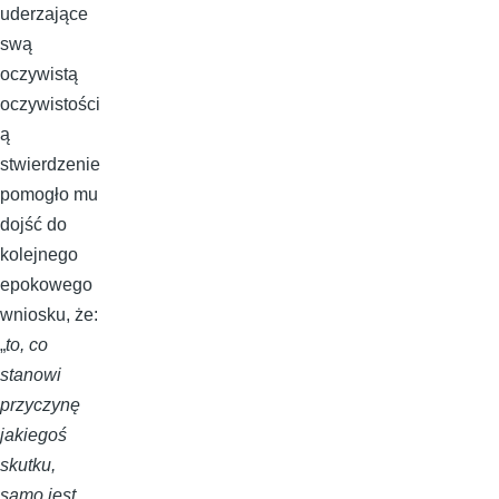
uderzające
swą
oczywistą
oczywistości
ą
stwierdzenie
pomogło mu
dojść do
kolejnego
epokowego
wniosku, że:
„
to, co
stanowi
przyczynę
jakiegoś
skutku,
samo jest