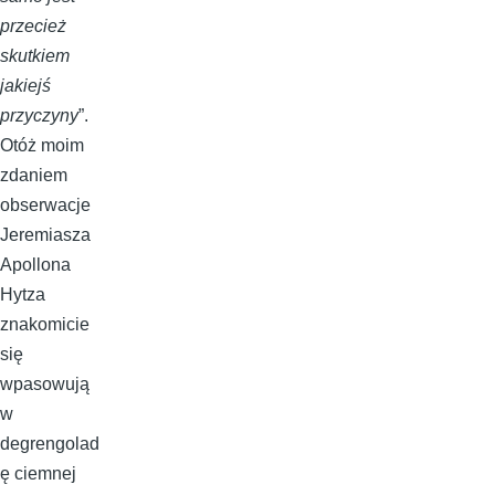
przecież
skutkiem
jakiejś
przyczyny
”.
Otóż moim
zdaniem
obserwacje
Jeremiasza
Apollona
Hytza
znakomicie
się
wpasowują
w
degrengolad
ę ciemnej