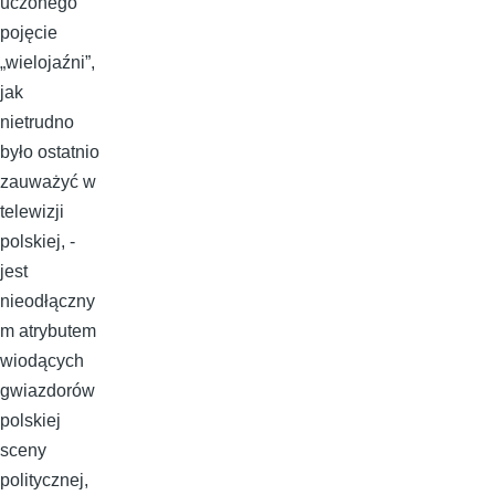
uczonego
pojęcie
„wielojaźni”,
jak
nietrudno
było ostatnio
zauważyć w
telewizji
polskiej, -
jest
nieodłączny
m atrybutem
wiodących
gwiazdorów
polskiej
sceny
politycznej,