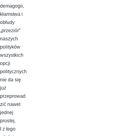
demagogii,
kłamstwa i
obłudy
„przeziór”
naszych
polityków
wszystkich
opcji
politycznych
nie da się
już
przeprowad
zić nawet
jednej
prostej.
I z tego