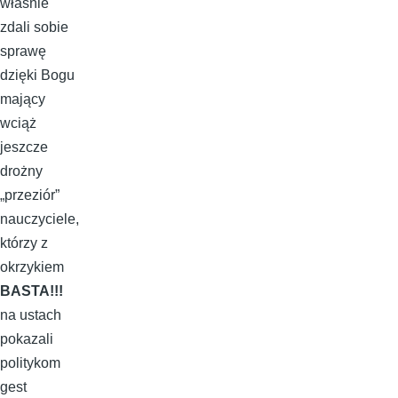
właśnie
zdali sobie
sprawę
dzięki Bogu
mający
wciąż
jeszcze
drożny
„przeziór”
nauczyciele,
którzy z
okrzykiem
BASTA!!!
na ustach
pokazali
politykom
gest