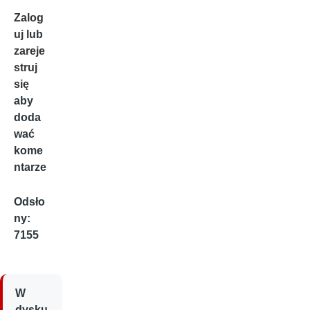
Zalog
uj
lub
zareje
struj
się
aby
doda
wać
kome
ntarze
Odsło
ny:
7155
W
dysku