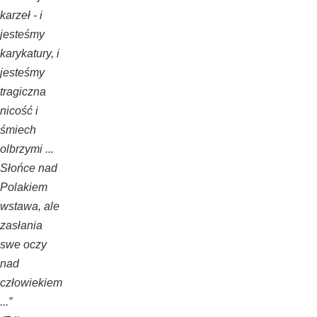
karzeł - i
jesteśmy
karykatury, i
jesteśmy
tragiczna
nicość i
śmiech
olbrzymi ...
Słońce nad
Polakiem
wstawa, ale
zasłania
swe oczy
nad
człowiekiem
...”