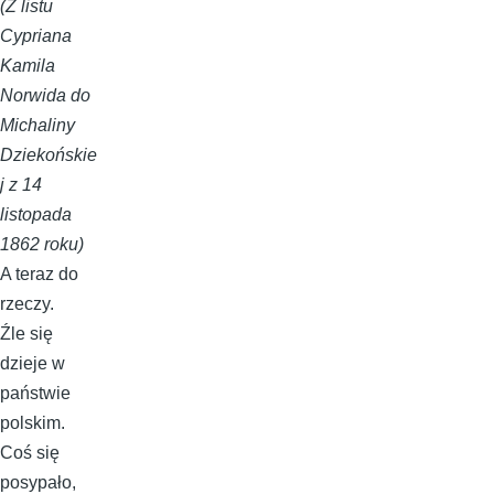
(Z listu
Cypriana
Kamila
Norwida do
Michaliny
Dziekońskie
j z 14
listopada
1862 roku)
A teraz do
rzeczy.
Źle się
dzieje w
państwie
polskim.
Coś się
posypało,