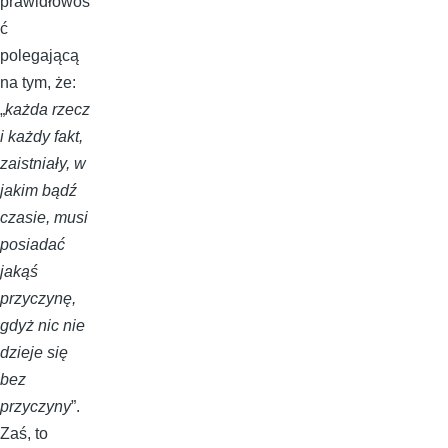
prawidłowoś
ć
polegającą
na tym, że:
„
każda rzecz
i każdy fakt,
zaistniały, w
jakim bądź
czasie, musi
posiadać
jakąś
przyczynę,
gdyż nic nie
dzieje się
bez
przyczyny
”.
Zaś, to