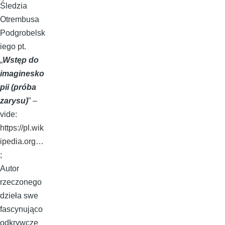
Śledzia
Otrembusa
Podgrobelsk
iego pt.
„
Wstęp do
imaginesko
pii (próba
zarysu)
” –
vide:
https://pl.wik
ipedia.org…
;
Autor
rzeczonego
dzieła swe
fascynująco
odkrywcze