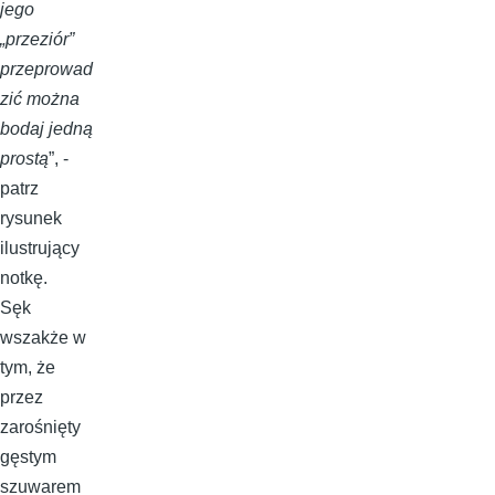
jego
„przeziór”
przeprowad
zić można
bodaj jedną
prostą
”, -
patrz
rysunek
ilustrujący
notkę.
Sęk
wszakże w
tym, że
przez
zarośnięty
gęstym
szuwarem