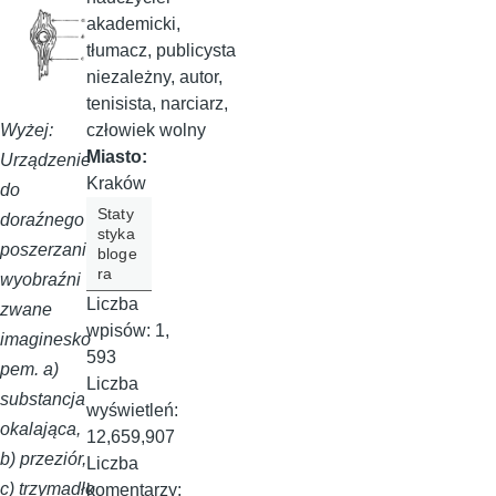
akademicki,
tłumacz, publicysta
niezależny, autor,
tenisista, narciarz,
Wyżej:
człowiek wolny
Miasto:
Urządzenie
Kraków
do
Staty
doraźnego
styka
poszerzania
bloge
ra
wyobraźni
Liczba
zwane
wpisów:
1,
imaginesko
593
pem. a)
Liczba
substancja
wyświetleń:
okalająca,
12,659,907
b) przeziór,
Liczba
c) trzymadło
komentarzy: