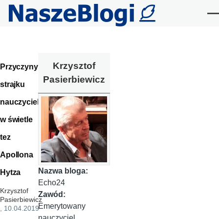
Przejdź do treści
Me
Krzysztof
Przyczyny
Pasierbiewicz
strajku
nauczycieli
w świetle
tez
Apollona
Nazwa bloga:
Hytza
Echo24
Krzysztof
Zawód:
Pasierbiewicz
Emerytowany
, 10.04.2019
nauczyciel