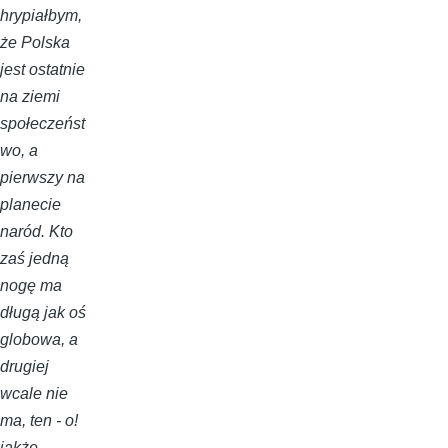
hrypiałbym,
że Polska
jest ostatnie
na ziemi
społeczeńst
wo, a
pierwszy na
planecie
naród. Kto
zaś jedną
nogę ma
długą jak oś
globowa, a
drugiej
wcale nie
ma, ten - o!
jakże