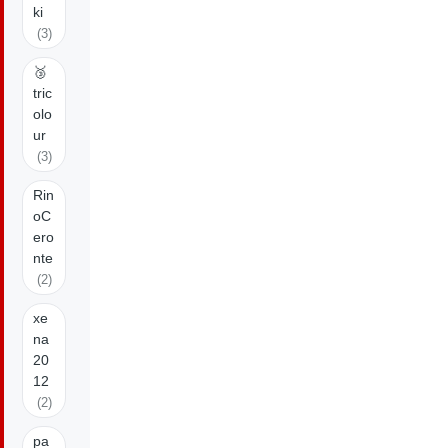
ki
(3)
🥉
tric
olo
ur
(3)
Rin
oC
ero
nte
(2)
xe
na
20
12
(2)
pa