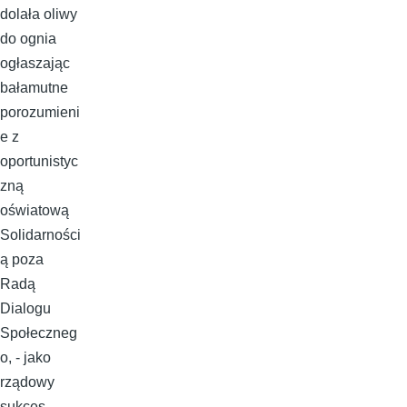
dolała oliwy
do ognia
ogłaszając
bałamutne
porozumieni
e z
oportunistyc
zną
oświatową
Solidarności
ą poza
Radą
Dialogu
Społeczneg
o, - jako
rządowy
sukces.