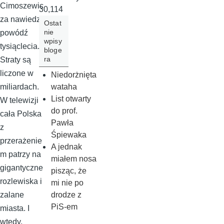
Cimoszewic
30,114
za nawiedza
Ostat
nie
powódź
wpisy
tysiąclecia.
bloge
ra
Straty są
liczone w
Niedorżnięta
wataha
miliardach.
List otwarty
W telewizji
do prof.
cała Polska
Pawła
z
Śpiewaka
przerażenie
A jednak
m patrzy na
miałem nosa
gigantyczne
pisząc, że
rozlewiska i
mi nie po
drodze z
zalane
PiS-em
miasta. I
wtedy,