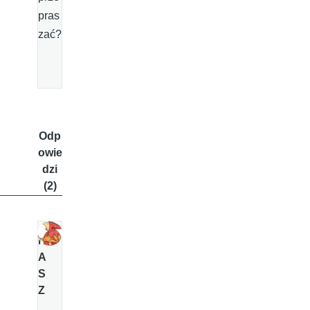
pras
zać?
Odp
owie
dzi
(2)
N
A
S
Z
_