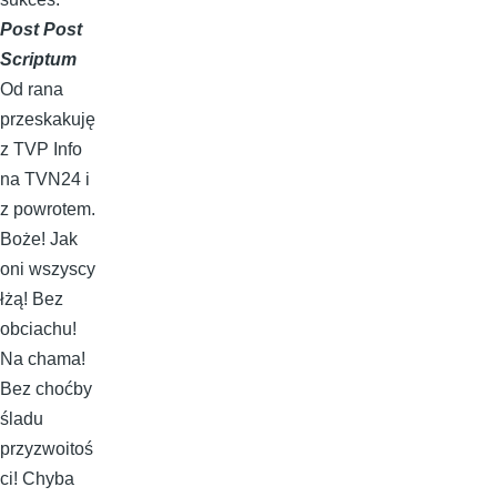
Post Post
Scriptum
Od rana
przeskakuję
z TVP Info
na TVN24 i
z powrotem.
Boże! Jak
oni wszyscy
łżą! Bez
obciachu!
Na chama!
Bez choćby
śladu
przyzwoitoś
ci! Chyba