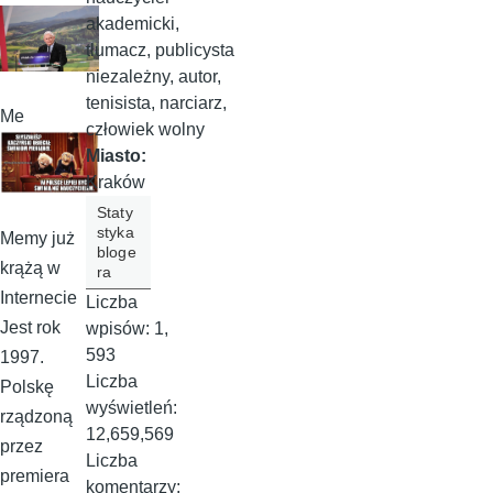
akademicki,
tłumacz, publicysta
niezależny, autor,
tenisista, narciarz,
Me
człowiek wolny
Miasto:
Kraków
Staty
styka
Memy już
bloge
krążą w
ra
Internecie
Liczba
Jest rok
wpisów:
1,
593
1997.
Liczba
Polskę
wyświetleń:
rządzoną
12,659,569
przez
Liczba
premiera
komentarzy: