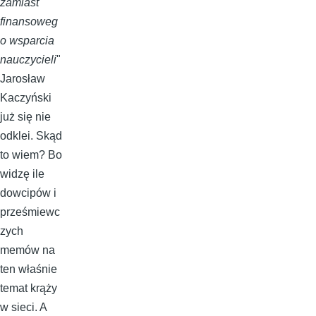
zamiast
finansoweg
o wsparcia
nauczycieli
"
Jarosław
Kaczyński
już się nie
odklei. Skąd
to wiem? Bo
widzę ile
dowcipów i
prześmiewc
zych
memów na
ten właśnie
temat krąży
w sieci. A