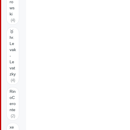
ro
ws
ki
(4)
🥉
hr.
Le
vak
-
Le
vat
zky
(4)
Rin
oC
ero
nte
(2)
xe