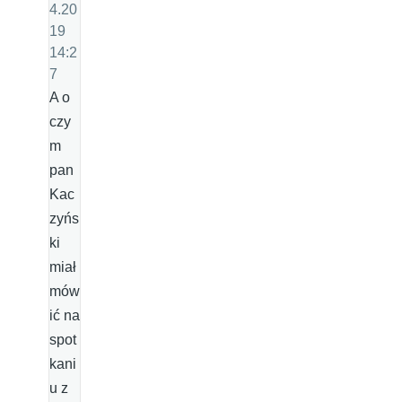
4.20
19
14:2
7
A o
czy
m
pan
Kac
zyńs
ki
miał
mów
ić na
spot
kani
u z