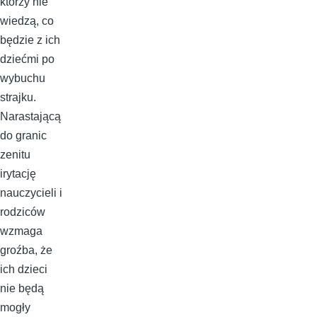
którzy nie
wiedzą, co
będzie z ich
dziećmi po
wybuchu
strajku.
Narastającą
do granic
zenitu
irytację
nauczycieli i
rodziców
wzmaga
groźba, że
ich dzieci
nie będą
mogły