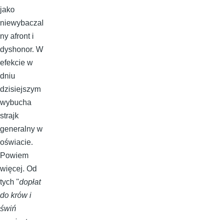
jako
niewybaczal
ny afront i
dyshonor. W
efekcie w
dniu
dzisiejszym
wybucha
strajk
generalny w
oświacie.
Powiem
więcej. Od
tych "
dopłat
do krów i
świń