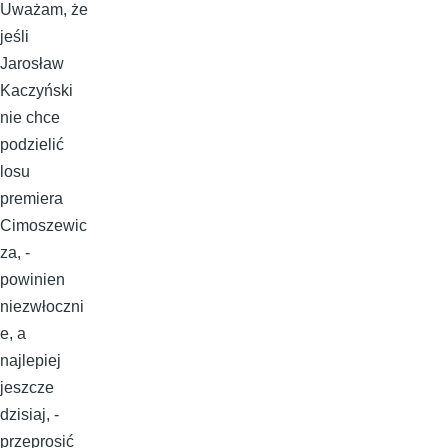
Uważam, że
jeśli
Jarosław
Kaczyński
nie chce
podzielić
losu
premiera
Cimoszewic
za, -
powinien
niezwłoczni
e, a
najlepiej
jeszcze
dzisiaj, -
przeprosić