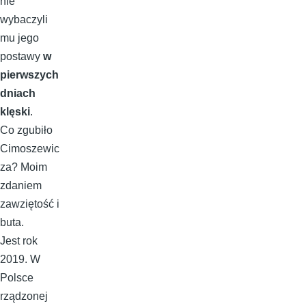
nie
wybaczyli
mu jego
postawy
w
pierwszych
dniach
klęski
.
Co zgubiło
Cimoszewic
za? Moim
zdaniem
zawziętość i
buta.
Jest rok
2019. W
Polsce
rządzonej