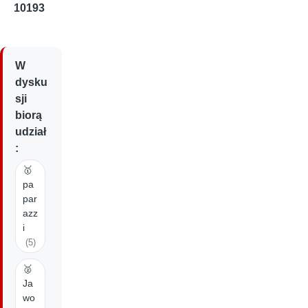
10193
W
dysku
sji
biorą
udział
:
🥇
pa
par
azz
i
(5)
🥈
Ja
wo