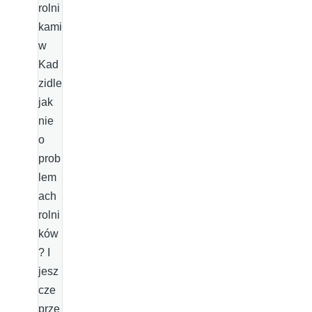
rolni
kami
w
Kad
zidle
jak
nie
o
prob
lem
ach
rolni
ków
? I
jesz
cze
prze