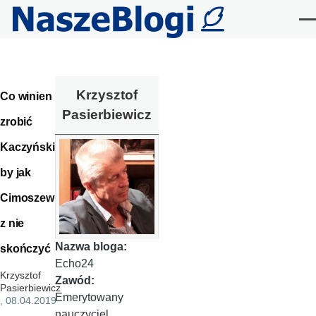
Przejdź do treści
Me
Krzysztof
Co winien
Pasierbiewicz
zrobić
Kaczyński,
by jak
Cimoszewic
z nie
Nazwa bloga:
skończyć
Echo24
Krzysztof
Zawód:
Pasierbiewicz
Emerytowany
, 08.04.2019
nauczyciel