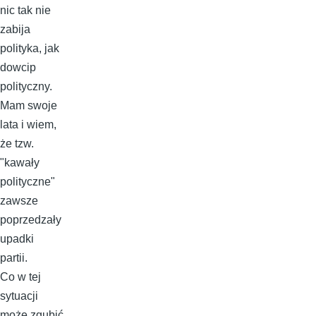
nic tak nie
zabija
polityka, jak
dowcip
polityczny.
Mam swoje
lata i wiem,
że tzw.
"kawały
polityczne"
zawsze
poprzedzały
upadki
partii.
Co w tej
sytuacji
może zgubić