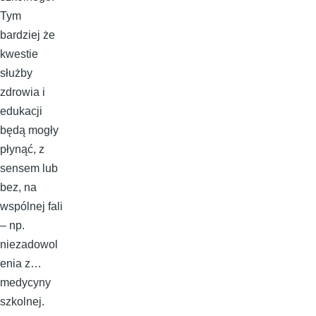
Tym
bardziej że
kwestie
służby
zdrowia i
edukacji
będą mogły
płynąć, z
sensem lub
bez, na
wspólnej fali
– np.
niezadowol
enia z…
medycyny
szkolnej.