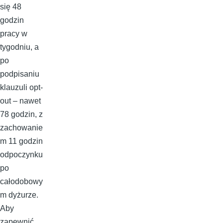
się 48
godzin
pracy w
tygodniu, a
po
podpisaniu
klauzuli opt-
out – nawet
78 godzin, z
zachowanie
m 11 godzin
odpoczynku
po
całodobowy
m dyżurze.
Aby
zapewnić