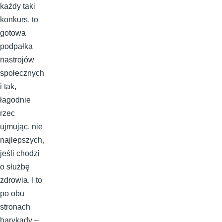
każdy taki
konkurs, to
gotowa
podpałka
nastrojów
społecznych
i tak,
łagodnie
rzec
ujmując, nie
najlepszych,
jeśli chodzi
o służbę
zdrowia. I to
po obu
stronach
barykady –