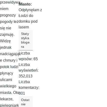
przewidywa
Miasto:
niem
Odpłynęłam z
prognozy
Łodzi do
domku pod
pogody też
lasem
się nie
Staty
zajmuję.
styka
Widzę
bloge
ra
jednak
Liczba
nadciągając
wpisów:
65
e chmury i
Liczba
potok ludzi
wyświetleń:
płynący
352,013
ulicami
Liczba
wielkiego
komentarzy:
miasta. Oto
801
lekarze,
Ostat
nie
pielęgniarki,