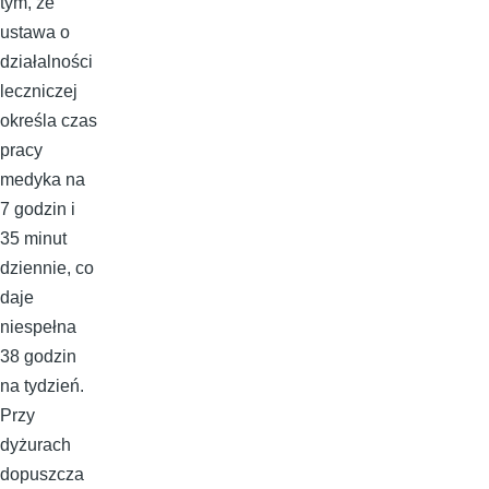
tym, że
ustawa o
działalności
leczniczej
określa czas
pracy
medyka na
7 godzin i
35 minut
dziennie, co
daje
niespełna
38 godzin
na tydzień.
Przy
dyżurach
dopuszcza