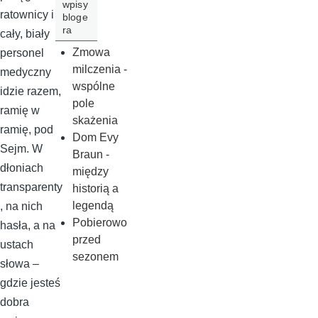
wpisy
ratownicy i
bloge
ra
cały, biały
Zmowa
personel
milczenia -
medyczny
wspólne
idzie razem,
pole
ramię w
skażenia
ramię, pod
Dom Evy
Sejm. W
Braun -
dłoniach
między
transparenty
historią a
legendą
, na nich
Pobierowo
hasła, a na
przed
ustach
sezonem
słowa –
gdzie jesteś
dobra