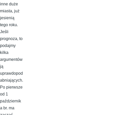
inne duże
miasta, już
jesienią
tego roku.
Jeśli
prognoza, to
podajmy
kilka
argumentów
ją
uprawdopod
abniających.
Po pierwsze
od 1
październik
a br. ma
zacząć