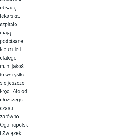
obsadę
lekarską,
szpitale
mają
podpisane
klauzule i
dlatego
m.in. jakoś
to wszystko
się jeszcze
kręci. Ale od
dłuższego
czasu
zarówno
Ogólnopolsk
i Związek