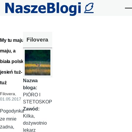
Przejdź do treści
Me
Filovera
My tu maju-
maju, a
biała polska
jesień tuż-
Nazwa
tuż
bloga:
Filovera
,
PIÓRO I
01.05.2017
STETOSKOP
Zawód:
Pogodynka
Kilka,
ze mnie
dożywotnio
żadna,
lekarz