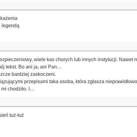
skażenia
a legendą
ezpieczeniowy, wiele kas chorych lub innych instytucji. Nawet
ój tekst. Bo ani ja, ani Pan…
zcze bardziej zaskoczeni.
ązującymi przepisami taka osoba, która zgłasza nieprawidłowoś
e mi chodziło. I…
sień tuż-tuż