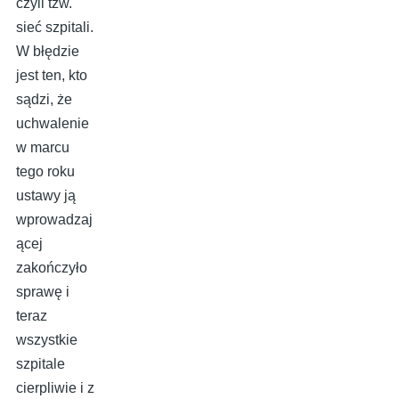
czyli tzw.
sieć szpitali.
W błędzie
jest ten, kto
sądzi, że
uchwalenie
w marcu
tego roku
ustawy ją
wprowadzaj
ącej
zakończyło
sprawę i
teraz
wszystkie
szpitale
cierpliwie i z