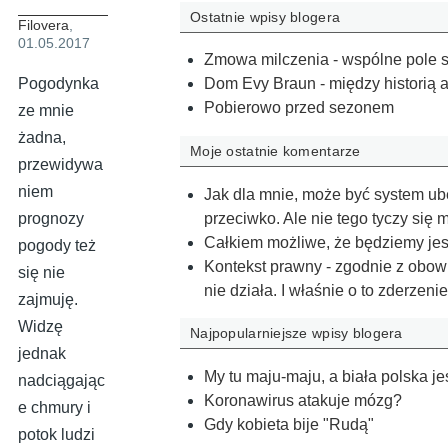
Ostatnie wpisy blogera
Filovera
,
01.05.2017
Zmowa milczenia - wspólne pole 
Pogodynka
Dom Evy Braun - między historią 
Pobierowo przed sezonem
ze mnie
żadna,
Moje ostatnie komentarze
przewidywa
niem
Jak dla mnie, może być system ub
przeciwko. Ale nie tego tyczy się m
prognozy
Całkiem możliwe, że będziemy jes
pogody też
Kontekst prawny - zgodnie z obowi
się nie
nie działa. I właśnie o to zderzeni
zajmuję.
Widzę
Najpopularniejsze wpisy blogera
jednak
My tu maju-maju, a biała polska je
nadciągając
Koronawirus atakuje mózg?
e chmury i
Gdy kobieta bije "Rudą"
potok ludzi