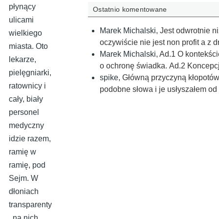
płynący
Ostatnio komentowane
ulicami
Marek Michalski
,
Jest odwrotnie ni
wielkiego
oczywiście nie jest non profit a z 
miasta. Oto
Marek Michalski
,
Ad.1 O kontekści
lekarze,
o ochronę świadka. Ad.2 Koncepcj
pielęgniarki,
spike
,
Główną przyczyną kłopotów w
ratownicy i
podobne słowa i je usłyszałem 
cały, biały
personel
medyczny
idzie razem,
ramię w
ramię, pod
Sejm. W
dłoniach
transparenty
, na nich