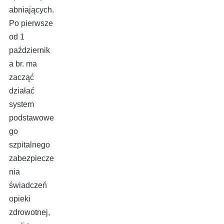
abniających.
Po pierwsze
od 1
październik
a br. ma
zacząć
działać
system
podstawowe
go
szpitalnego
zabezpiecze
nia
świadczeń
opieki
zdrowotnej,