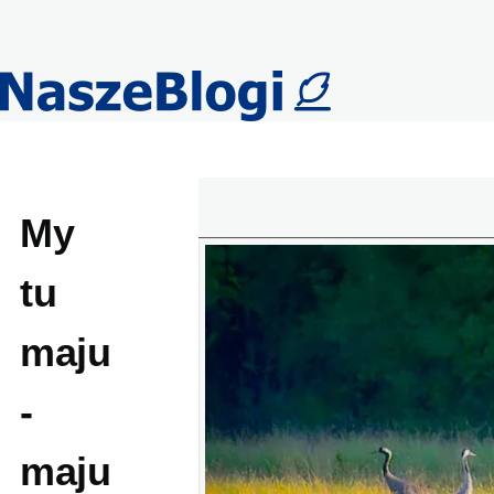
Przejdź do treści
My
tu
maju
-
maju