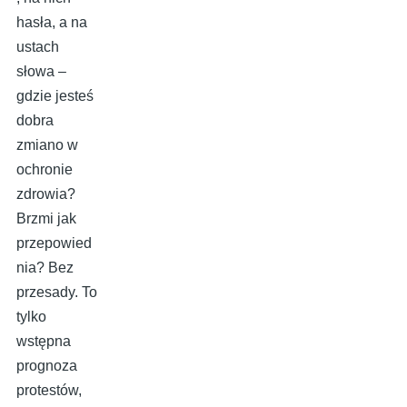
hasła, a na
ustach
słowa –
gdzie jesteś
dobra
zmiano w
ochronie
zdrowia?
Brzmi jak
przepowied
nia? Bez
przesady. To
tylko
wstępna
prognoza
protestów,