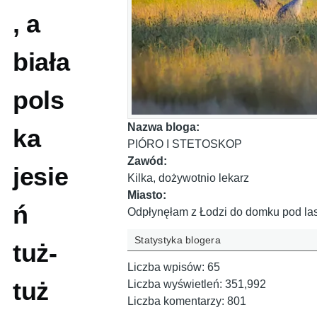
, a
biała
pols
Nazwa bloga:
ka
PIÓRO I STETOSKOP
Zawód:
jesie
Kilka, dożywotnio lekarz
Miasto:
ń
Odpłynęłam z Łodzi do domku pod l
Statystyka blogera
tuż-
Liczba wpisów:
65
tuż
Liczba wyświetleń:
351,992
Liczba komentarzy:
801