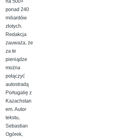
na 500+
ponad 240
miliardów
złotych.
Redakcja
zauważa, że
za te
pieniądze
można
połączyć
autostradą
Portugalię z
Kazachstan
em. Autor
tekstu,
Sebastian
Ogórek,