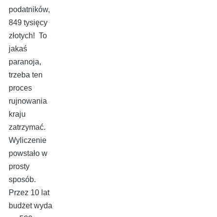
podatników,
849 tysięcy
złotych! To
jakaś
paranoja,
trzeba ten
proces
rujnowania
kraju
zatrzymać.
Wyliczenie
powstało w
prosty
sposób.
Przez 10 lat
budżet wyda