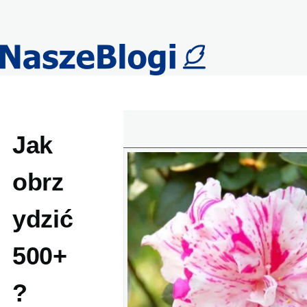
Przejdź do treści
Jak
obrz
ydzić
500+
?