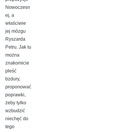
Nowoczesn
ej, a
właściwie
jej mózgu
Ryszarda
Petru. Jak tu
można
znakomicie
pleść
bzdury,
proponować
poprawki,
żeby tylko
wzbudzić
niechęć do
tego