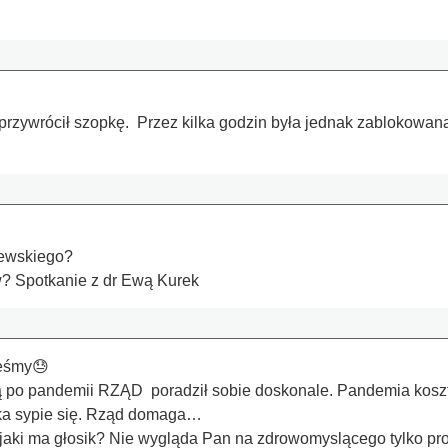
rzywrócił szopkę. Przez kilka godzin była jednak zablokowan
zewskiego?
? Spotkanie z dr Ewą Kurek
teśmy😓
ą po pan­demii RZĄD po­radził sobie doskonale. Pandemia koszto
rka sypie się. Rząd domaga…
' jaki ma głosik? Nie wygląda Pan na zdrowomyslącego tylko p