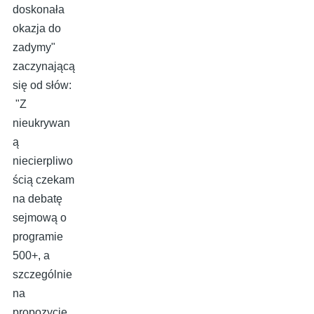
doskonała
okazja do
zadymy"
zaczynającą
się od słów:
"Z
nieukrywan
ą
niecierpliwo
ścią czekam
na debatę
sejmową o
programie
500+, a
szczególnie
na
propozycje