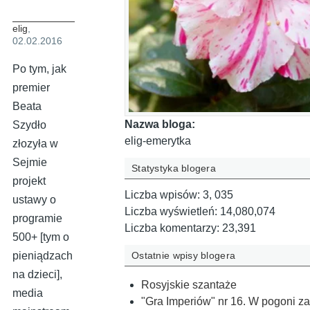
elig
,
02.02.2016
Po tym, jak
premier
Beata
Nazwa bloga:
Szydło
elig-emerytka
złozyła w
Sejmie
Statystyka blogera
projekt
Liczba wpisów:
3, 035
ustawy o
Liczba wyświetleń:
14,080,074
programie
Liczba komentarzy:
23,391
500+ [tym o
Ostatnie wpisy blogera
pieniądzach
na dzieci],
Rosyjskie szantaże
media
"Gra Imperiów" nr 16. W pogoni z