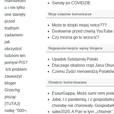
mainstream
Sieroty po COVIDZIE
u i nie tylko
Moje ostatnie komentarze
one stanęły
przed
Może to dzięki mojej notce???
trudnym
Dosłownie przed chwilą YouTube p
zadaniem:
Czy można go tu wrzucić?
jak
Najpopularniejsze wpisy blogera
obrzydzić
ludziom ten
Upadek Solidarnej Polski
pomysł PiS?
Dlaczego obalono rząd Jana Ols
Ich problem
Czemu Żydzi nienawidzą Polaków
zauważył
Ostatnio komentowane
bloger
Grzechg
EsaurGappa
,
Może sami nimi jes
pisząc
Jabe
,
I z pandemią, i z gospodark
{
TUTAJ
}
chorobę nie cho­rowały. Gos­poda
notkę "500+,
sake2020
,
A Pan w tym ,,chłamie'