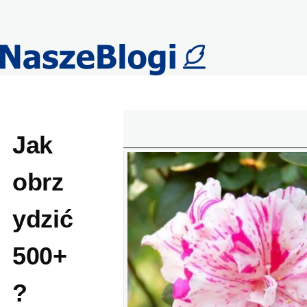
Przejdź do treści
Jak
obrz
ydzić
500+
?