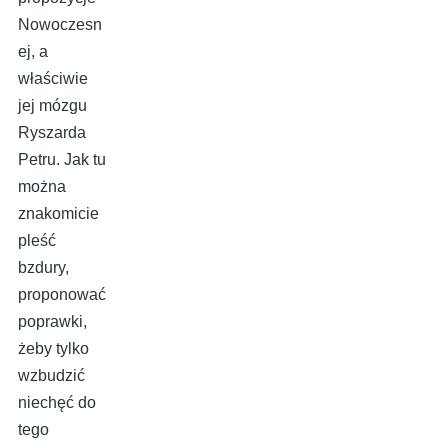
Nowoczesn
ej, a
właściwie
jej mózgu
Ryszarda
Petru. Jak tu
można
znakomicie
pleść
bzdury,
proponować
poprawki,
żeby tylko
wzbudzić
niechęć do
tego