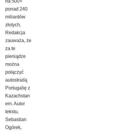
na 500+
ponad 240
miliardów
złotych.
Redakcja
zauważa, że
za te
pieniądze
można
połączyć
autostradą
Portugalię z
Kazachstan
em. Autor
tekstu,
Sebastian
Ogórek,