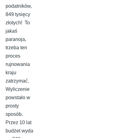
podatników,
849 tysięcy
złotych! To
jakaś
paranoja,
trzeba ten
proces
rujnowania
kraju
zatrzymać.
Wyliczenie
powstało w
prosty
sposób.
Przez 10 lat
budżet wyda