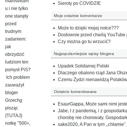
mainstream
Sieroty po COVIDZIE
u i nie tylko
Moje ostatnie komentarze
one stanęły
przed
Może to dzięki mojej notce???
trudnym
Dosłownie przed chwilą YouTube p
zadaniem:
Czy można go tu wrzucić?
jak
Najpopularniejsze wpisy blogera
obrzydzić
ludziom ten
Upadek Solidarnej Polski
pomysł PiS?
Dlaczego obalono rząd Jana Ols
Ich problem
Czemu Żydzi nienawidzą Polaków
zauważył
Ostatnio komentowane
bloger
Grzechg
EsaurGappa
,
Może sami nimi jes
pisząc
Jabe
,
I z pandemią, i z gospodark
{
TUTAJ
}
chorobę nie cho­rowały. Gos­poda
notkę "500+,
sake2020
,
A Pan w tym ,,chłamie'