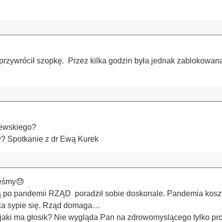
rzywrócił szopkę. Przez kilka godzin była jednak zablokowan
zewskiego?
? Spotkanie z dr Ewą Kurek
teśmy😓
ą po pan­demii RZĄD po­radził sobie doskonale. Pandemia koszto
rka sypie się. Rząd domaga…
' jaki ma głosik? Nie wygląda Pan na zdrowomyslącego tylko p