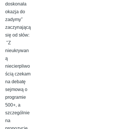
doskonała
okazja do
zadymy"
zaczynającą
się od słów:
"Z
nieukrywan
ą
niecierpliwo
ścią czekam
na debatę
sejmową o
programie
500+, a
szczególnie
na
propozycje