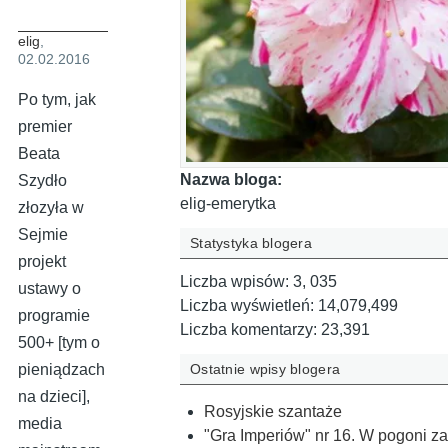
elig
,
02.02.2016
Po tym, jak
premier
Beata
Nazwa bloga:
Szydło
elig-emerytka
złozyła w
Sejmie
Statystyka blogera
projekt
Liczba wpisów:
3, 035
ustawy o
Liczba wyświetleń:
14,079,499
programie
Liczba komentarzy:
23,391
500+ [tym o
Ostatnie wpisy blogera
pieniądzach
na dzieci],
Rosyjskie szantaże
media
"Gra Imperiów" nr 16. W pogoni z